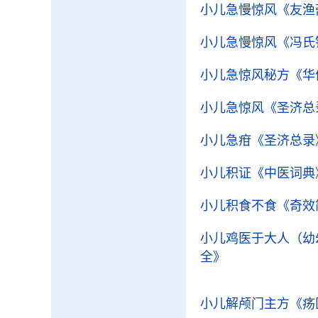
小儿急慢惊风
《友渔
小儿急慢惊风
《冯氏
小儿急惊风秘方
《华
小儿急惊风
《圣济总
小儿急疳
《圣济总录
小儿积证
《中医词典
小儿积食不食
《奇效
小儿鸡医于大人（幼
全》
小儿解颅门主方
《疡