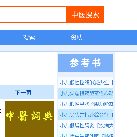
搜索
资助
参考书
小儿假性粒细胞减少症
【疾病大全
下一页
小儿尖端扭转型室性心动过速
【疾
小儿假性甲状旁腺功能减低症
【疾
上
小儿尖头并指趾综合征
【疾病大全
小儿假膜性肠炎
【疾病大全】
小儿睑中生赘外障
《秘传眼科龙木