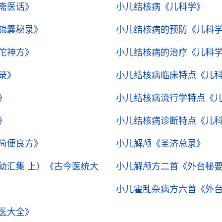
斋医话》
小儿结核病
《儿科学》
锦囊秘录》
小儿结核病的预防
《儿科
佗神方》
小儿结核病的治疗
《儿科
录》
小儿结核病临床特点
《儿
》
小儿结核病流行学特点
《
》
小儿结核病诊断特点
《儿
简便良方》
小儿解颅
《圣济总录》
幼汇集 上）
《古今医统大
小儿解颅方二首
《外台秘
小儿霍乱杂病方六首
《外
医大全》