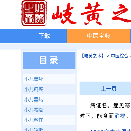
下载
中医宝典
【岐黄之术】
>
中医综合
目录
小儿聋哑
上一页
小儿痢疾
小儿里热
病证名。症见寒
小儿羸瘦
时下，能食而
消瘦
小儿客忤
小儿咳嗽