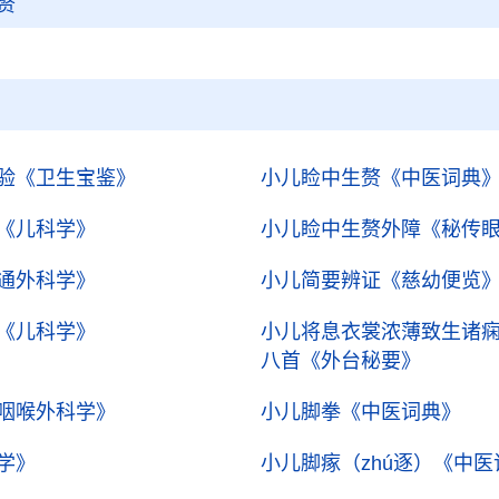
赘
验
《卫生宝鉴》
小儿睑中生赘
《中医词典
《儿科学》
小儿睑中生赘外障
《秘传
通外科学》
小儿简要辨证
《慈幼便览
《儿科学》
小儿将息衣裳浓薄致生诸
八首
《外台秘要》
咽喉外科学》
小儿脚拳
《中医词典》
学》
小儿脚瘃（zhú逐）
《中医