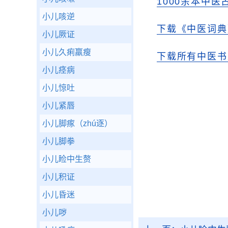
1000余本中医
小儿咳逆
下载《中医词典
小儿厥证
小儿久痢羸瘦
下载所有中医书
小儿痉病
小儿惊吐
小儿紧唇
小儿脚瘃（zhú逐）
小儿脚拳
小儿睑中生赘
小儿积证
小儿昏迷
小儿哕