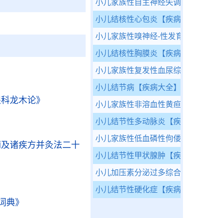
小儿家族性自主神经失调综合征
【
小儿结核性心包炎
【疾病大全】
小儿家族性嗅神经-性发育不全综合
小儿结核性胸膜炎
【疾病大全】
小儿家族性复发性血尿综合征
【疾
》
小儿结节病
【疾病大全】
眼科龙木论》
小儿家族性非溶血性黄疸综合征
【
小儿结节性多动脉炎
【疾病大全】
》
小儿家族性低血磷性佝偻病
【疾病
痫及诸疾方并灸法二十
小儿结节性甲状腺肿
【疾病大全】
小儿加压素分泌过多综合征
【疾病
小儿结节性硬化症
【疾病大全】
词典》