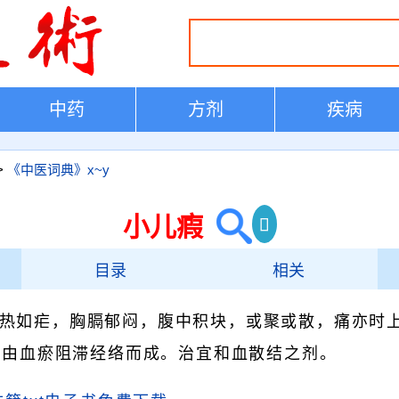
中药
方剂
疾病
>
《中医词典》x~y
小儿瘕
目录
相关
热如疟，胸膈郁闷，腹中积块，或聚或散，痛亦时
。由血瘀阻滞经络而成。治宜和血散结之剂。