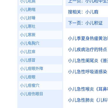
上一页：
小儿睑中生
小儿吼病
小儿齁喘
搜相关：
小儿瘕
小儿好睡
下一页：
小儿积证
小儿寒吐
小儿寒厥
小儿季夏身热痿黄治
小儿龟胸穴
小儿疾病治疗的特点
小儿肛痒
小儿感冒
小儿急性阑尾炎
《普
小儿疳眼外障
小儿急性呼吸道感染
小儿疳眼
小儿疳瘦穴
小儿急性喉炎
《耳鼻
小儿疳伤眼目
小儿急性肺炎
《儿科