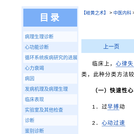
【岐黄之术】
>
中医内科
目录
病理生理诊断
上一页
心功能诊断
循环系统疾病研究的进展
临床上，
心律失
心力衰竭
类，此种分类方法
病因
发病机理及病理生理
（一）快速性心
临床表现
1．过
早搏
动 
实验室及其他检查
诊断
2．
心动过速
鉴别诊断