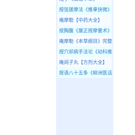
按弦搓摩法
《推拿抉微》
庵摩勒
【中药大全】
按胸腹
《厘正按摩要术》
庵摩勒
《本草纲目》完整版
按穴却病手法论
《幼科推拿秘书》
庵闾子丸
【方剂大全】
按语八十五条
《柳洲医话》