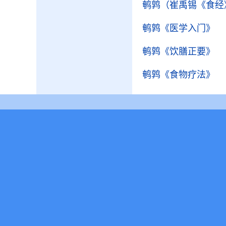
鹌鹑（崔禹锡《食经
鹌鹑
《医学入门》
鹌鹑
《饮膳正要》
鹌鹑
《食物疗法》