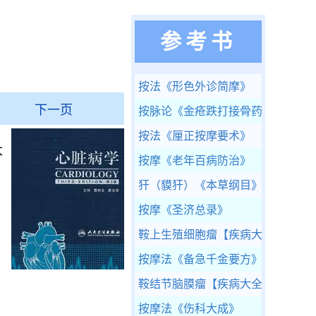
参考书
按法
《形色外诊简摩》
下一页
按脉论
《金疮跌打接骨药性秘书》
按法
《厘正按摩要术》
大
按摩
《老年百病防治》
犴（貘犴）
《本草纲目》完整版
按摩
《圣济总录》
鞍上生殖细胞瘤
【疾病大全】
按摩法
《备急千金要方》
鞍结节脑膜瘤
【疾病大全】
按摩法
《伤科大成》