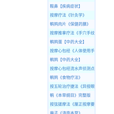
鞍鼻
【疾病症状】
按摩疗法
《针灸学》
鹌鹑肉片
《保健药膳》
按摩推拿疗法
《手穴手纹诊治》
鹌鹑蛋
【中药大全】
按摩心包经
《人体使用手册》
鹌鹑
【中药大全】
按摩心包经流水声侦测点
《人体使
鹌鹑
《食物疗法》
按五轮治疗捷法
《异授眼科》
鹌
《本草纲目》完整版
按弦搓摩法
《厘正按摩要术》
庵子
《滇南本草》