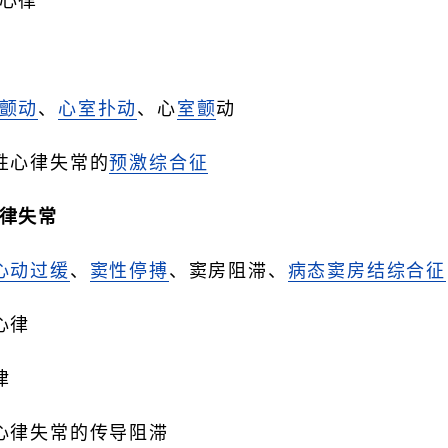
心律
颤动
、
心室扑动
、心
室颤
动
性心律失常的
预激综合征
律失常
心动过缓
、
窦性停搏
、窦房阻滞、
病态窦房结综合征
心律
律
心律失常的传导阻滞