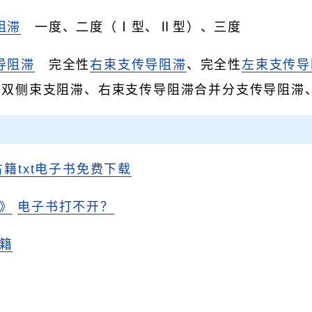
阻滞
一度、二度（Ⅰ型、Ⅱ型）、三度
导阻滞
完全性
右束支传导阻滞
、完全性
左束支传导
、双侧束支阻滞、右束支传导阻滞合并分支传导阻滞
古籍txt电子书免费下载
》
电子书打不开？
籍