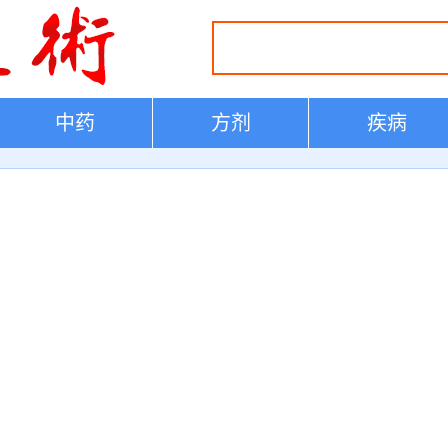
中药
方剂
疾病