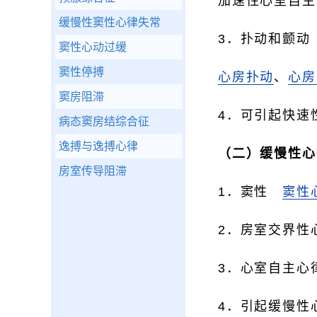
加速性心室自主
缓慢性窦性心律失常
3．扑动和颤动
窦性心动过缓
窦性停搏
心房扑动
、
心房
窦房阻滞
4．可引起快速
病态窦房结综合征
逸搏与逸搏心律
（二）缓慢性心
房室传导阻滞
1．窦性
窦性
2．房室交界性
3．心室自主心
4．引起缓慢性