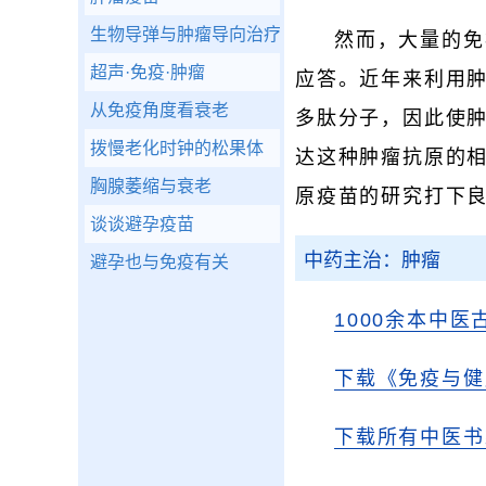
生物导弹与肿瘤导向治疗
然而，大量的免
超声·免疫·肿瘤
应答。近年来利用肿
从免疫角度看衰老
多肽分子，因此使
拨慢老化时钟的松果体
达这种肿瘤抗原的
胸腺萎缩与衰老
原疫苗的研究打下
谈谈避孕疫苗
中药主治：肿瘤
避孕也与免疫有关
1000余本中医
下载《免疫与健
下载所有中医书