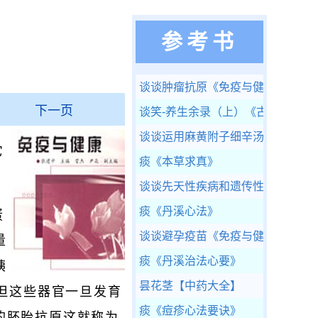
参考书
谈谈肿瘤抗原
《免疫与健康》
下一页
谈笑-养生余录（上）
《古今医统大
谈谈运用麻黄附子细辛汤的几种思
它
痰
《本草求真》
谈谈先天性疾病和遗传性疾病
《免
痰
《丹溪心法》
蛋
谈谈避孕疫苗
《免疫与健康》
量
痰
《丹溪治法心要》
胰
昙花茎
【中药大全】
，但这些器官一旦发育
痰
《痘疹心法要诀》
的胚胎抗原这就称为