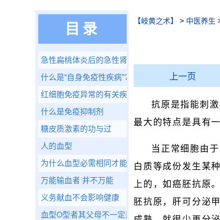
【岐黄之术】
>
中医养生
目录
急性扁桃体炎后的急性肾炎
上一页
什么是“自身免疫性疾病”?
红细胞免疫异常的有关疾病
抗原是指能刺激
什么是免疫抑制剂
最大的特点是具有
糖皮质激素的功与过
人的血型
当正常细胞由于
为什么血型必需相同才能输血
白质等成份发生某
万能输血者 并不万能
上的，如癌胚抗原
义务献血不会影响健康
胚抗原，肝可分泌甲
血型O型者其父母不一定是O型
成熟，就很少再分