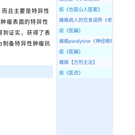
痰
《也是山人医案》
，而且主要是特异性
瘫痪病人的饮食调养
《老年食养食
别肿瘤表面的特异性
痰
《医碥》
得到证实，获得了表
瘫痪paralysise
《神经精神疾病诊断
为制备特异性肿瘤抗
痰
《医碥》
瘫痪
【方剂主治】
痰
《医述》