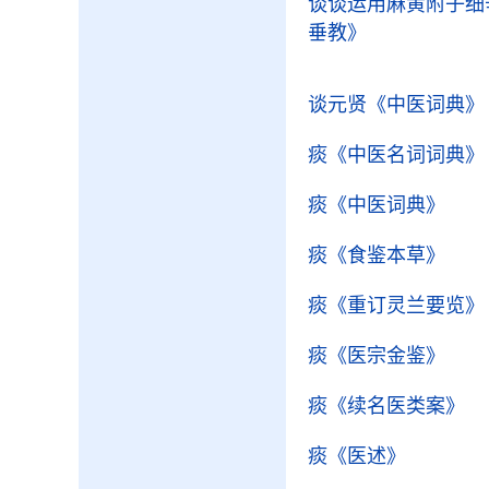
谈谈运用麻黄附子细
垂教》
谈元贤
《中医词典》
痰
《中医名词词典》
痰
《中医词典》
痰
《食鉴本草》
痰
《重订灵兰要览》
痰
《医宗金鉴》
痰
《续名医类案》
痰
《医述》