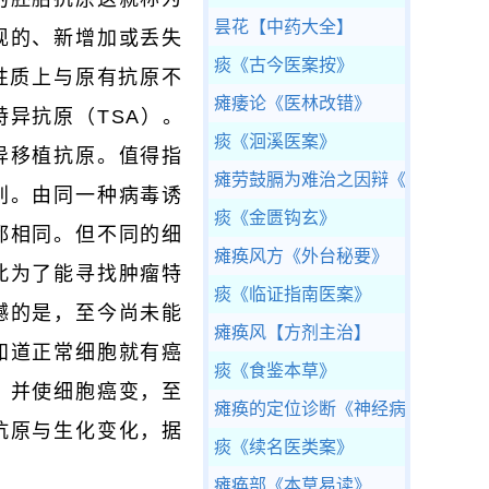
昙花
【中药大全】
现的、新增加或丢失
痰
《古今医案按》
性质上与原有抗原不
瘫痿论
《医林改错》
异抗原（TSA）。
痰
《洄溪医案》
异移植抗原。值得指
瘫劳鼓膈为难治之因辩
《侣山堂类
别。由同一种病毒诱
痰
《金匮钩玄》
都相同。但不同的细
瘫痪风方
《外台秘要》
此为了能寻找肿瘤特
痰
《临证指南医案》
憾的是，至今尚未能
瘫痪风
【方剂主治】
知道正常细胞就有癌
痰
《食鉴本草》
，并使细胞癌变，至
瘫痪的定位诊断
《神经病学》
抗原与生化变化，据
痰
《续名医类案》
瘫痪部
《本草易读》