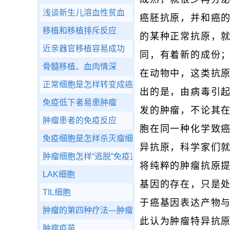
浅谈新生儿溶血性贫血
癌胚抗原，并和癌
移植和移植排斥反应
的某种正常抗原，就
近亲器官移植容易成功
同，有着新的成份；
骨髓移植、血肉情深
在动物中，这类抗
正常细胞是怎样转变成癌细胞的
出的是，由病毒引
免疫低下者易患肿瘤
发的肿瘤，不论其
肿瘤患者的免疫反应
胞在同一种化学致
免疫细胞是怎样杀灭瘤细胞的
异抗原，科学家们
肿瘤细胞怎样“逃脱”免疫监视
将纯粹的肿瘤抗原
LAK细胞
基因的存在，只是
TIL细胞
于癌基因表达产物
肿瘤的第四种疗法—肿瘤生物疗法
此认为肿瘤特异抗
肿瘤疫苗