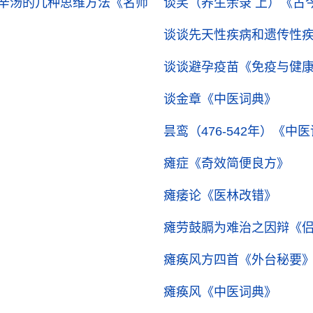
辛汤的几种思维方法
《名师
谈笑（养生余录 上）
《古
谈谈先天性疾病和遗传性
谈谈避孕疫苗
《免疫与健
谈金章
《中医词典》
昙鸾（476-542年）
《中医
瘫症
《奇效简便良方》
瘫痿论
《医林改错》
瘫劳鼓膈为难治之因辩
《
瘫痪风方四首
《外台秘要
瘫痪风
《中医词典》