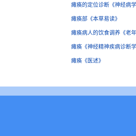
瘫痪的定位诊断
《神经病
瘫痪部
《本草易读》
瘫痪病人的饮食调养
《老
瘫痪
《神经精神疾病诊断
瘫痪
《医述》