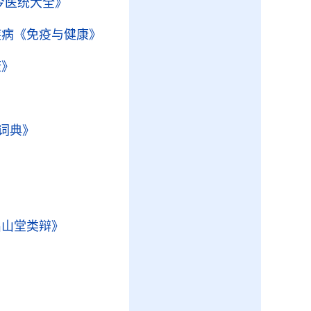
今医统大全》
疾病
《免疫与健康》
康》
词典》
侣山堂类辩》
》