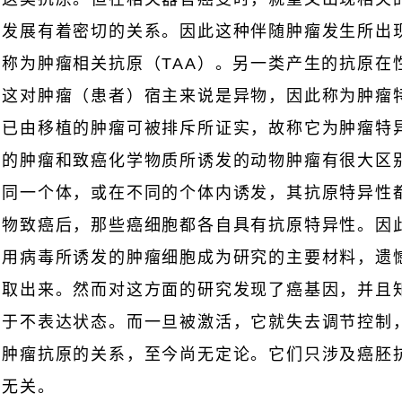
的发展有着密切的关系。因此这种伴随肿瘤发生所出
称为肿瘤相关抗原（TAA）。另一类产生的抗原在
这对肿瘤（患者）宿主来说是异物，因此称为肿瘤特
原已由移植的肿瘤可被排斥所证实，故称它为肿瘤特
起的肿瘤和致癌化学物质所诱发的动物肿瘤有很大区
在同一个体，或在不同的个体内诱发，其抗原特异性
癌物致癌后，那些癌细胞都各自具有抗原特异性。因
就用病毒所诱发的肿瘤细胞成为研究的主要材料，遗
提取出来。然而对这方面的研究发现了癌基因，并且
处于不表达状态。而一旦被激活，它就失去调节控制
与肿瘤抗原的关系，至今尚无定论。它们只涉及癌胚
原无关。