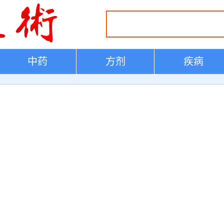
中药
方剂
疾病