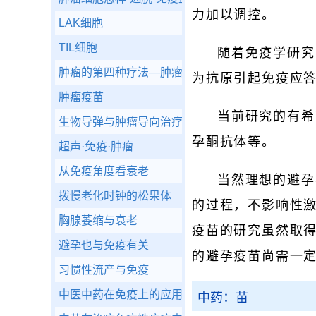
力加以调控。
LAK细胞
TIL细胞
随着免疫学研究
肿瘤的第四种疗法—肿瘤生物疗法
为抗原引起免疫应
肿瘤疫苗
当前研究的有希
生物导弹与肿瘤导向治疗
孕酮抗体等。
超声·免疫·肿瘤
从免疫角度看衰老
当然理想的避孕
拨慢老化时钟的松果体
的过程，不影响性
胸腺萎缩与衰老
疫苗的研究虽然取
避孕也与免疫有关
的避孕疫苗尚需一
习惯性流产与免疫
中医中药在免疫上的应用
中药：苗