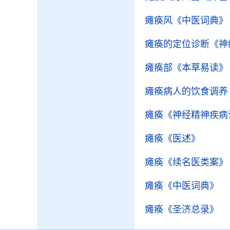
瘫痪风
《中医词典》
瘫痪的定位诊断
《神
瘫痪部
《本草易读》
瘫痪病人的饮食调养
瘫痪
《神经精神疾病
瘫痪
《医述》
瘫痪
《续名医类案》
瘫痪
《中医词典》
瘫痪
《圣济总录》