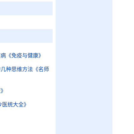
疾病
《免疫与健康》
的几种思维方法
《名师
康》
今医统大全》