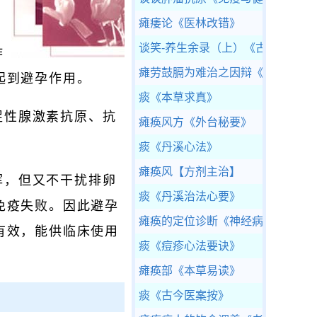
瘫痿论
《医林改错》
谈笑-养生余录（上）
《古今医统大
作
瘫劳鼓膈为难治之因辩
《侣山堂类
起到避孕作用。
痰
《本草求真》
促性腺激素抗原、抗
瘫痪风方
《外台秘要》
痰
《丹溪心法》
瘫痪风
【方剂主治】
挥，但又不干扰排卵
痰
《丹溪治法心要》
免疫失败。因此避孕
瘫痪的定位诊断
《神经病学》
有效，能供临床使用
痰
《痘疹心法要诀》
瘫痪部
《本草易读》
痰
《古今医案按》