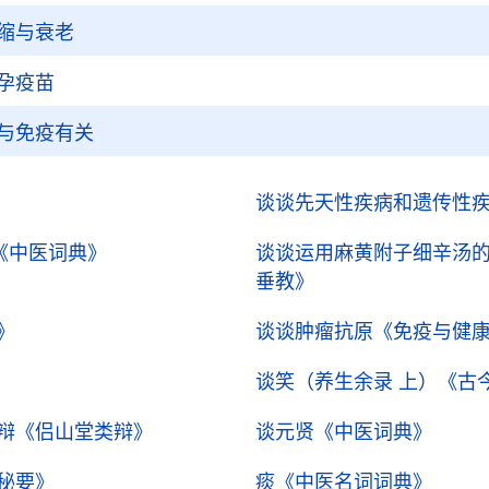
缩与衰老
孕疫苗
与免疫有关
谈谈先天性疾病和遗传性
《中医词典》
谈谈运用麻黄附子细辛汤
垂教》
》
谈谈肿瘤抗原
《免疫与健
谈笑（养生余录 上）
《古
辩
《侣山堂类辩》
谈元贤
《中医词典》
秘要》
痰
《中医名词词典》