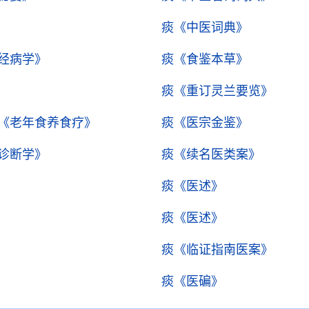
痰
《中医词典》
经病学》
痰
《食鉴本草》
痰
《重订灵兰要览》
《老年食养食疗》
痰
《医宗金鉴》
诊断学》
痰
《续名医类案》
痰
《医述》
痰
《医述》
痰
《临证指南医案》
痰
《医碥》