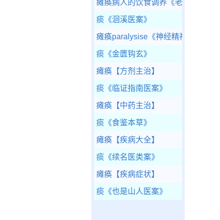
瘫痪病人的饮食调养
《老年食养食
痰
《洄溪医案》
瘫痪paralysise
《神经精神疾病诊断
痰
《金匮钩玄》
瘫痪
【方剂主治】
痰
《临证指南医案》
瘫痪
【中药主治】
痰
《食鉴本草》
瘫痪
【疾病大全】
痰
《续名医类案》
瘫痪
【疾病症状】
痰
《也是山人医案》