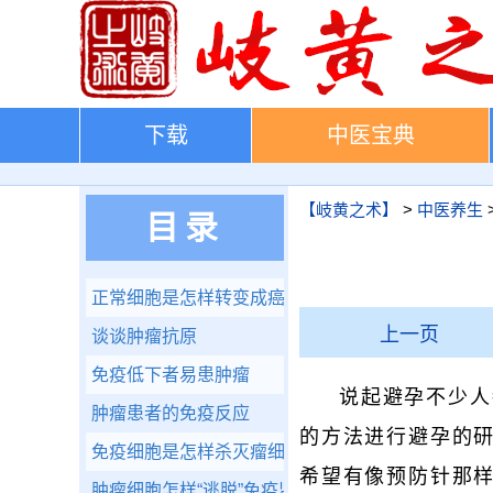
下载
中医宝典
【岐黄之术】
>
中医养生
目录
正常细胞是怎样转变成癌细胞的
上一页
谈谈肿瘤抗原
免疫低下者易患肿瘤
说起避孕不少人
肿瘤患者的免疫反应
的方法进行避孕的
免疫细胞是怎样杀灭瘤细胞的
希望有像预防针那
肿瘤细胞怎样“逃脱”免疫监视