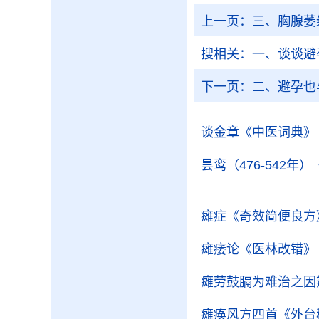
上一页：
三、胸腺萎
搜相关：
一、谈谈避
下一页：
二、避孕也
谈金章
《中医词典》
昙鸾（476-542年）
瘫症
《奇效简便良方
瘫痿论
《医林改错》
瘫劳鼓膈为难治之因
瘫痪风方四首
《外台