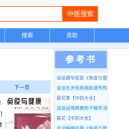
搜索
资助
参考书
谈谈避孕疫苗
《免疫与健康》
下一页
谈谈先天性疾病和遗传性疾病
《免
昙花茎
【中药大全】
学
谈谈运用麻黄附子细辛汤的几种思
们
昙花
【中药大全】
育
谈谈肿瘤抗原
《免疫与健康》