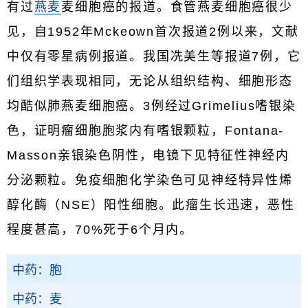
有过
燕麦
麦细胞癌的报道。食管燕麦细胞癌很少
见，自1952年Mckeown首次报道2例以来，文献
中仅有零星病例报道。我国冼美生等报道7例，它
们组织学表现相同，无论从组织结构、细胞形态
均酷似肺燕麦细胞癌。3例经过Grimelius嗜银染
色，证明瘤细胞胞浆内有嗜银颗粒，Fontana-
Masson亲银染色阴性，电镜下见特征性神经内
分泌颗粒。免疫细胞化学染色可见神经特异性烯
醇化酶（NSE）阳性细胞。此瘤生长迅速，恶性
程度甚高，70%死于6个月内。
中药：胞
中药：麦