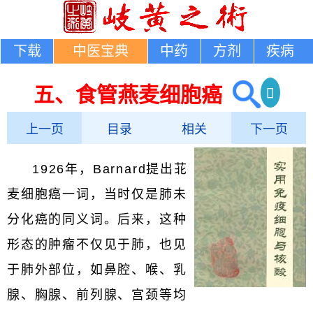
下载
中医宝典
中药
方剂
疾病
五、食管燕麦细胞癌
上一页
目录
相关
下一页
1926年，Barnard提出苝
麦细胞癌一词，当时仅是肺未
分化癌的同义词。后来，这种
形态的肿瘤不仅见于肺，也见
于肺外部位，如鼻腔、喉、乳
腺、胸腺、前列腺、宫颈等均