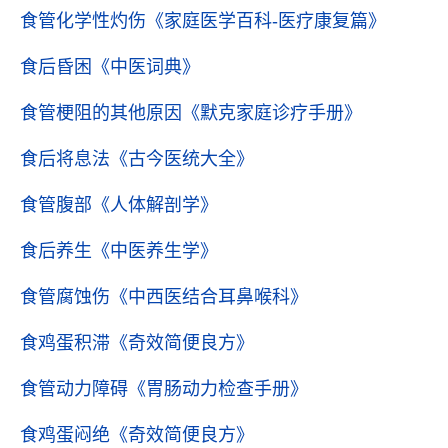
食管化学性灼伤
《家庭医学百科-医疗康复篇》
食后昏困
《中医词典》
食管梗阻的其他原因
《默克家庭诊疗手册》
食后将息法
《古今医统大全》
食管腹部
《人体解剖学》
食后养生
《中医养生学》
食管腐蚀伤
《中西医结合耳鼻喉科》
食鸡蛋积滞
《奇效简便良方》
食管动力障碍
《胃肠动力检查手册》
食鸡蛋闷绝
《奇效简便良方》