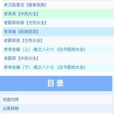
老汉扳罾法
《推拿抉微》
老来青
【中药大全】
老鹳草软膏
【方剂大全】
老来瘦
【疾病症状】
老鹳草膏
【方剂大全】
老老余编（上）-卷之八十六
《古今医统大全》
老鹳草
【中药大全】
老老余编（下）-卷之八十七
《古今医统大全》
目录
惊震内障
云雾移睛