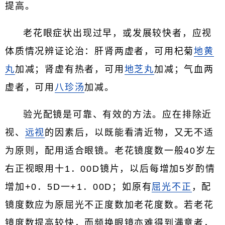
提高。
老花眼症状出现过早，或发展较快者，应视
体质情况辨证论治：肝肾两虚者，可用杞菊
地黄
丸
加减；肾虚有热者，可用
地芝丸
加减；气血两
虚者，可用
八珍汤
加减。
验光配镜是可靠、有效的方法。应在排除近
视、
远视
的因素后，以既能看清近物，又无不适
为原则，配用适合眼镜。老花镜度数一般40岁左
右正视眼用十1．00D镜片，以后每增加5岁酌情
增加+0．5D一+1．00D；如原有
屈光不正
，配
镜度数应为原屈光不正度数加老花度数。若老花
镜度数提高较快，而频换眼镜亦难得到满意者，