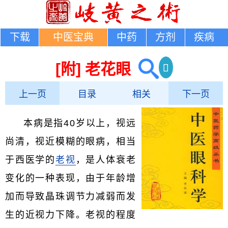
下载
中医宝典
中药
方剂
疾病
[附] 老花眼
上一页
目录
相关
下一页
本病是指40岁以上，视远
尚清，视近模糊的眼病，相当
于西医学的
老视
，是人体衰老
变化的一种表现，由于年龄增
加而导致晶珠调节力减弱而发
生的近视力下降。老视的程度