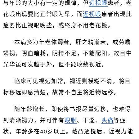
与年龄的大小有一定的规律，但
远视眼
患者，老
花眼出现要比正常眼为早，而
近视眼
患者出现此
症要比正视眼晚些，或终身不用老花镜。
本病多为年老体弱者，肝之精渐衰，或劳瞻
竭视，阴血暗耗，阴精不足，不能配阳，故目中
光华虽可发越于外，但不能收敛视近。
临床可见视远如常，视近则模糊不清，将目
标移远即感清楚，故常不自主将近物远移。
随年龄增长，即使将书报尽量远移，也难得
到清晰视力，并可伴有
眼胀
、干涩、
头痛
等症
状。年龄多在40岁以上。戴凸透镜后，近视力能