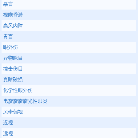
暴盲
视瞻昏渺
高风内障
青盲
眼外伤
异物眯目
撞击伤目
真睛破损
化学性眼外伤
电旋旋旋旋光性眼炎
风牵偏视
近视
远视