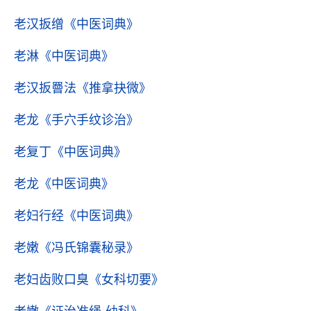
老汉扳缯
《中医词典》
老淋
《中医词典》
老汉扳罾法
《推拿抉微》
老龙
《手穴手纹诊治》
老复丁
《中医词典》
老龙
《中医词典》
老妇行经
《中医词典》
老嫩
《冯氏锦囊秘录》
老妇齿败口臭
《女科切要》