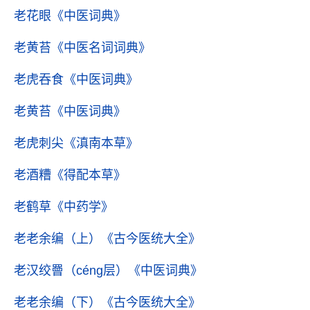
老花眼
《中医词典》
老黄苔
《中医名词词典》
老虎吞食
《中医词典》
老黄苔
《中医词典》
老虎刺尖
《滇南本草》
老酒糟
《得配本草》
老鹤草
《中药学》
老老余编（上）
《古今医统大全》
老汉绞罾（céng层）
《中医词典》
老老余编（下）
《古今医统大全》