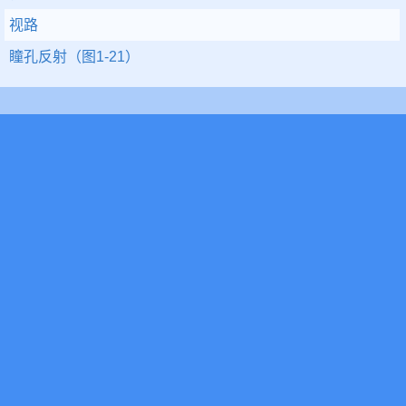
视路
瞳孔反射（图1-21）