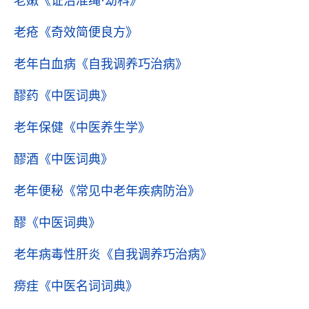
老嫩
《证治准绳·幼科》
老疮
《奇效简便良方》
老年白血病
《自我调养巧治病》
醪药
《中医词典》
老年保健
《中医养生学》
醪酒
《中医词典》
老年便秘
《常见中老年疾病防治》
醪
《中医词典》
老年病毒性肝炎
《自我调养巧治病》
痨疰
《中医名词词典》