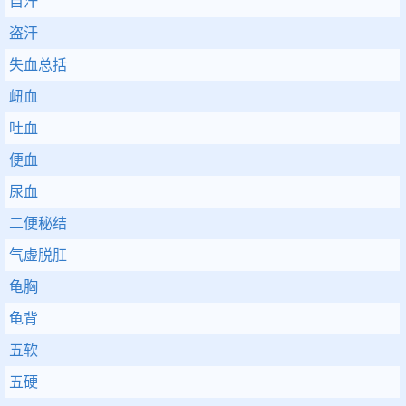
自汗
盗汗
失血总括
衄血
吐血
便血
尿血
二便秘结
气虚脱肛
龟胸
龟背
五软
五硬