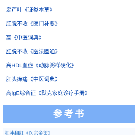
皋芦叶
《证类本草》
肛脱不收
《医门补要》
高
《中医词典》
肛脱不收
《医法圆通》
高HDL血症
《动脉粥样硬化》
肛头痒痛
《中医词典》
高IgE综合征
《默克家庭诊疗手册》
参考书
肛肿翻肛
《医宗金鉴》