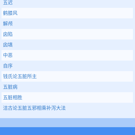
五迟
鹤膝风
解颅
囟陷
囟填
中恶
自序
钱氏论五脏所主
五脏病
五脏相胜
洁古论五脏五邪相乘补泻大法