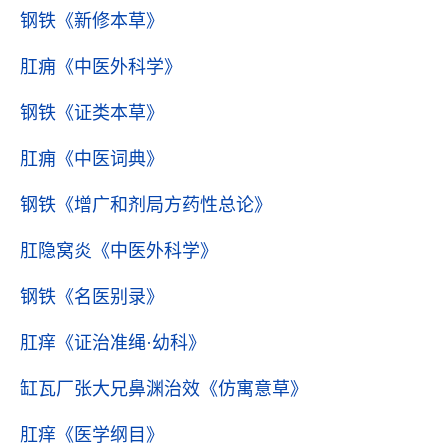
钢铁
《新修本草》
肛痈
《中医外科学》
钢铁
《证类本草》
肛痈
《中医词典》
钢铁
《增广和剂局方药性总论》
肛隐窝炎
《中医外科学》
钢铁
《名医别录》
肛痒
《证治准绳·幼科》
缸瓦厂张大兄鼻渊治效
《仿寓意草》
肛痒
《医学纲目》