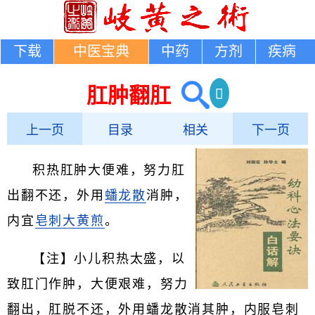
下载
中医宝典
中药
方剂
疾病
肛肿翻肛
上一页
目录
相关
下一页
积热肛肿大便难，努力肛
出翻不还，外用
蟠龙散
消肿，
内宜
皂刺
大黄煎
。
【注】小儿积热太盛，以
致肛门作肿，大便艰难，努力
翻出，肛脱不还，外用蟠龙散消其肿，内服皂刺