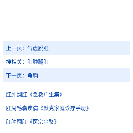
上一页：
气虚脱肛
搜相关：
肛肿翻肛
下一页：
龟胸
肛肿翻肛
《急救广生集》
肛周毛囊疾病
《默克家庭诊疗手册》
肛肿翻肛
《医宗金鉴》