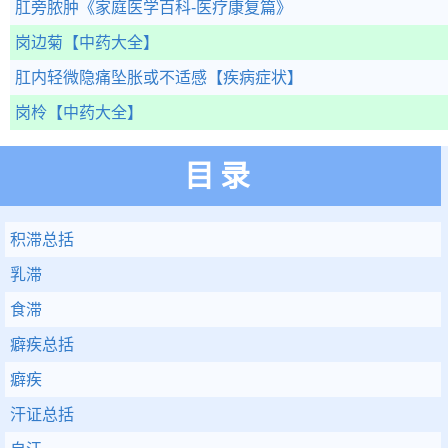
肛旁脓肿
《家庭医学百科-医疗康复篇》
岗边菊
【中药大全】
肛内轻微隐痛坠胀或不适感
【疾病症状】
岗柃
【中药大全】
目录
积滞总括
乳滞
食滞
癖疾总括
癖疾
汗证总括