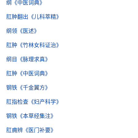
纲
《中医词典》
肛肿翻出
《儿科萃精》
纲领
《医述》
肛肿
《竹林女科证治》
纲目
《脉理求真》
肛肿
《中医词典》
钢铁
《千金翼方》
肛指检查
《妇产科学》
钢铁
《本草经集注》
肛痈辨
《医门补要》