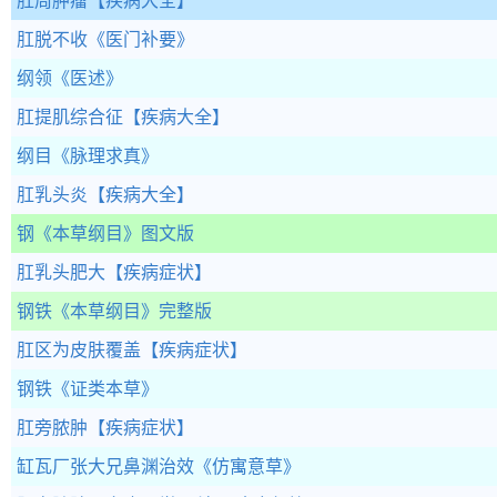
肛周肿瘤
【疾病大全】
肛脱不收
《医门补要》
纲领
《医述》
肛提肌综合征
【疾病大全】
纲目
《脉理求真》
肛乳头炎
【疾病大全】
钢
《本草纲目》图文版
肛乳头肥大
【疾病症状】
钢铁
《本草纲目》完整版
肛区为皮肤覆盖
【疾病症状】
钢铁
《证类本草》
肛旁脓肿
【疾病症状】
缸瓦厂张大兄鼻渊治效
《仿寓意草》