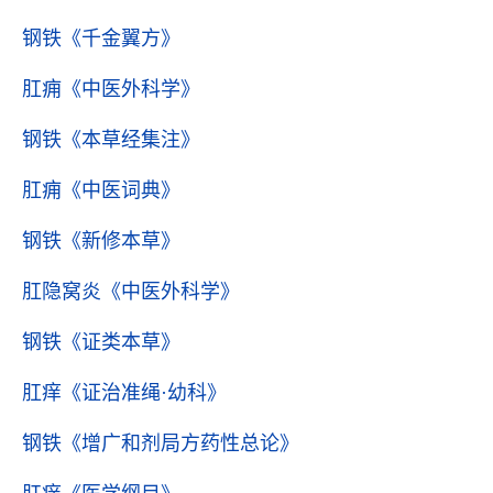
钢铁
《千金翼方》
肛痈
《中医外科学》
钢铁
《本草经集注》
肛痈
《中医词典》
钢铁
《新修本草》
肛隐窝炎
《中医外科学》
钢铁
《证类本草》
肛痒
《证治准绳·幼科》
钢铁
《增广和剂局方药性总论》