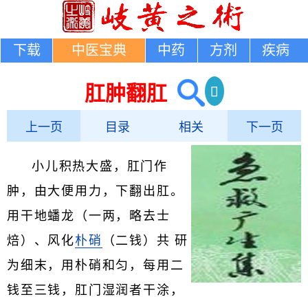
下载
中医宝典
中药
方剂
疾病
肛肿翻肛
上一页
目录
相关
下一页
小儿积热大盛，肛门作
肿，由大便用力，下翻出肛。
用干地蟠龙（一两，略去士
焙）、风化
朴硝
（二钱）共 研
为细末，用朴硝和匀，每用二
钱至三钱，肛门湿润者干涂，