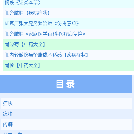
钢铁
《证类本草》
肛旁脓肿
【疾病症状】
缸瓦厂张大兄鼻渊治效
《仿寓意草》
肛旁脓肿
《家庭医学百科-医疗康复篇》
岗边菊
【中药大全】
肛内轻微隐痛坠胀或不适感
【疾病症状】
岗柃
【中药大全】
目录
痞块
痰喘
闪癖