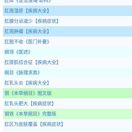
肛痒
《证治准绳·幼科》
肛周湿疹
【疾病大全】
肛腺分泌减少
【疾病症状】
肛周肿瘤
【疾病大全】
肛脱不收
《医门补要》
纲领
《医述》
肛提肌综合征
【疾病大全】
纲目
《脉理求真》
肛乳头炎
【疾病大全】
钢
《本草纲目》图文版
肛乳头肥大
【疾病症状】
钢铁
《本草纲目》完整版
肛区为皮肤覆盖
【疾病症状】