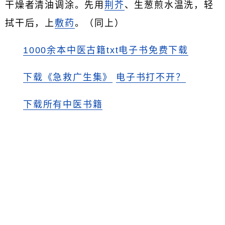
干燥者清油调涂。先用
荆芥
、生葱煎水温洗，轻
拭干后，上
敷药
。（同上）
1000余本中医古籍txt电子书免费下载
下载《急救广生集》
电子书打不开？
下载所有中医书籍