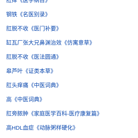
肛痒
《医学纲目》
钢铁
《名医别录》
肛脱不收
《医门补要》
缸瓦厂张大兄鼻渊治效
《仿寓意草》
肛脱不收
《医法圆通》
皋芦叶
《证类本草》
肛头痒痛
《中医词典》
高
《中医词典》
肛旁脓肿
《家庭医学百科-医疗康复篇》
高HDL血症
《动脉粥样硬化》