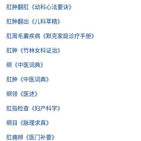
肛肿翻肛
《幼科心法要诀》
肛肿翻出
《儿科萃精》
肛周毛囊疾病
《默克家庭诊疗手册》
肛肿
《竹林女科证治》
纲
《中医词典》
肛肿
《中医词典》
纲领
《医述》
肛指检查
《妇产科学》
纲目
《脉理求真》
肛痈辨
《医门补要》