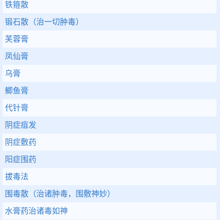
铁箍散
锻石散（治一切肿毒）
芙蓉膏
凤仙膏
乌膏
鲫鱼膏
代针膏
阴症疽发
阴症敷药
阳症围药
拔毒法
围毒散（治诸肿毒，围敷神妙）
水膏药治诸毒如神