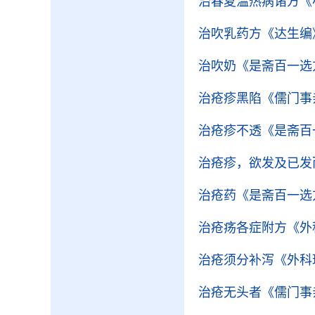
治春夏温热病诸方
《
治吹乳药方
《达生编
治吹奶
《是斋百一选
治疮疹黑陷
《儒门事
治疮疹不透
《是斋百
治疮疹，欲发及已发
治疮药
《是斋百一选
治疮疡各症附方
《外
治疮须分补泻
《外科
治疮无头者
《儒门事