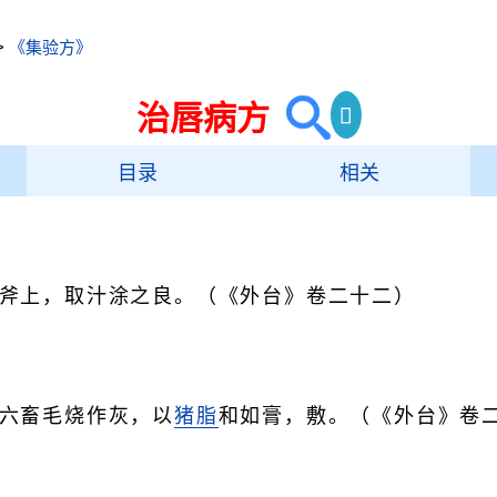
>
《集验方》
治唇病方
目录
相关
斧上，取汁涂之良。（《外台》卷二十二）
六畜毛烧作灰，以
猪脂
和如膏，敷。（《外台》卷