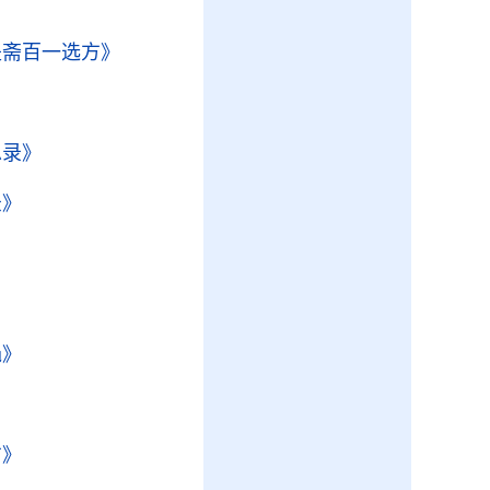
是斋百一选方》
总录》
录》
》
》
绳》
方》