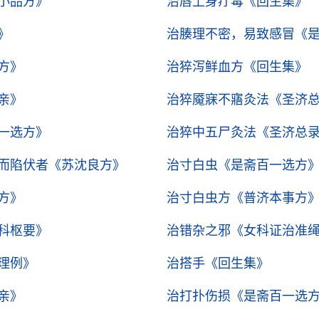
小品方》
治唇上身疔毒
《回生集》
》
治腠理不密，易致感冒
《
方》
治猝泻鲜血方
《回生集》
亲》
治猝魇寐不寤灸法
《圣济
一选方》
治猝中五尸灸法
《圣济总
而陷伏者
《苏沈良方》
治寸白虫
《是斋百一选方
方》
治寸白虫方
《普济本事方
科枢要》
治错杂之邪
《女科证治准
理例》
治搭手
《回生集》
亲》
治打扑伤损
《是斋百一选