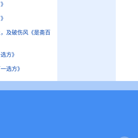
方》
方》
止，及破伤风
《是斋百
一选方》
百一选方》