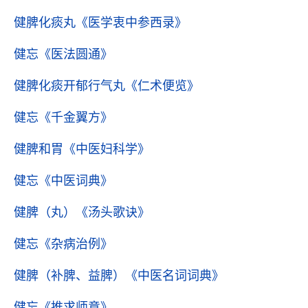
健脾化痰丸
《医学衷中参西录》
健忘
《医法圆通》
健脾化痰开郁行气丸
《仁术便览》
健忘
《千金翼方》
健脾和胃
《中医妇科学》
健忘
《中医词典》
健脾（丸）
《汤头歌诀》
健忘
《杂病治例》
健脾（补脾、益脾）
《中医名词词典》
健忘
《推求师意》