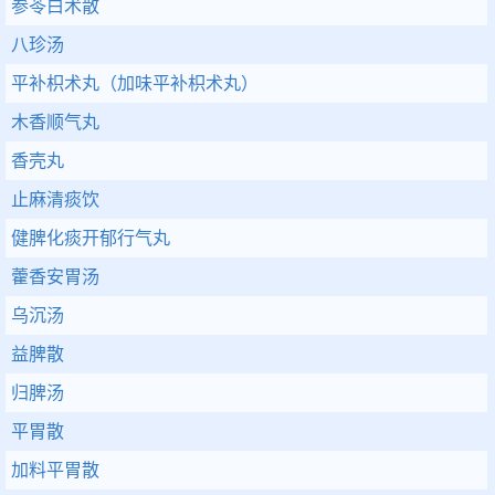
参苓白术散
八珍汤
平补枳术丸（加味平补枳术丸）
木香顺气丸
香壳丸
止麻清痰饮
健脾化痰开郁行气丸
藿香安胃汤
乌沉汤
益脾散
归脾汤
平胃散
加料平胃散