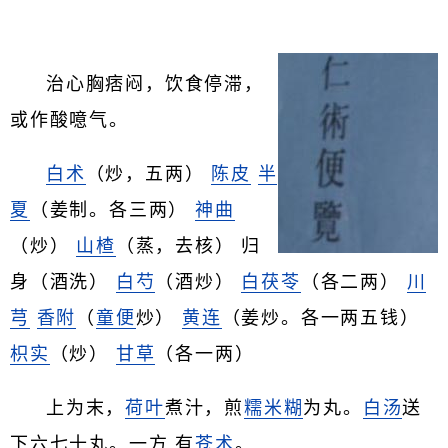
治心胸痞闷，饮食停滞，
或作酸噫气。
白术
（炒，五两）
陈皮
半
夏
（姜制。各三两）
神曲
（炒）
山楂
（蒸，去核） 归
身（酒洗）
白芍
（酒炒）
白茯苓
（各二两）
川
芎
香附
（
童便
炒）
黄连
（姜炒。各一两五钱）
枳实
（炒）
甘草
（各一两）
上为末，
荷叶
煮汁，煎
糯米糊
为丸。
白汤
送
下六七十丸。一方 有
苍术
。