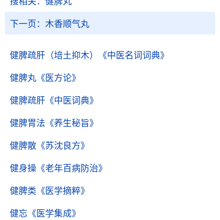
搜相关：
健脾丸
下一页：
木香顺气丸
健脾疏肝（培土抑木）
《中医名词词典》
健脾丸
《医方论》
健脾疏肝
《中医词典》
健脾胃法
《养生秘旨》
健脾散
《苏沈良方》
健身操
《老年百病防治》
健脾类
《医学摘粹》
健忘
《医学集成》