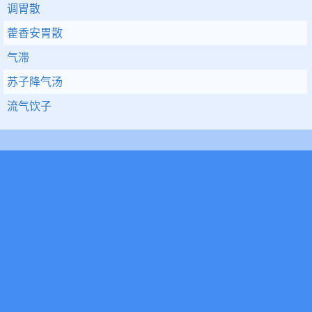
调胃散
藿香安胃散
气滞
苏子降气汤
流气饮子