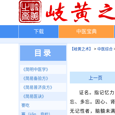
下载
中医宝典
【岐黄之术】
>
中医综合
目录
《简明中医学》
上一页
《简易备验方》
《简易普济良方》
证名。指记忆力
《简易医诀》
忘、多忘。因心、
謇吃
无记性者，脑髓未满
蹇（jiǎn，音检）