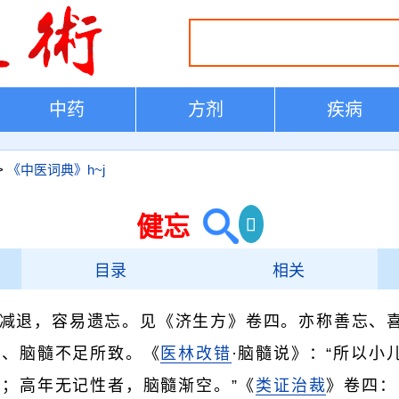
中药
方剂
疾病
>
《中医词典》h~j
健忘
目录
相关
减退，容易遗忘。见《济生方》卷四。亦称善忘、
肾、脑髓不足所致。《
医林改错
·脑髓说》：“所以小
；高年无记性者，脑髓渐空。”《
类证治裁
》卷四：