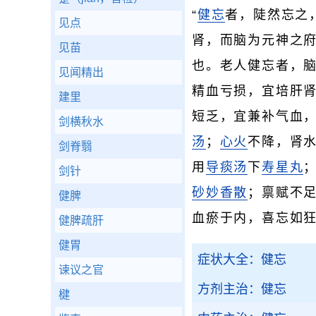
“
健忘
者，陡然忘之
见点
肾，而脑为元神之府
见苗
也。老人健忘者，脑
见闻精出
精血亏损，宜培肝
建里
短乏，宜兼补气血
剑横秋水
汤
；
心火
不降，肾
剑脊翳
用
导痰汤
下
寿星丸
剑针
砂
妙香散
；禀赋不
健脾
血瘀于内，喜忘如
健脾疏肝
健胃
症状大全：健忘
谏议之官
方剂主治：健忘
楗