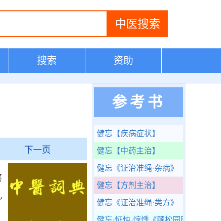
搜索
资助
参考书
健忘
【疾病症状】
下一页
健忘
【中药主治】
健忘
《证治准绳·杂病》
喜
健忘
【方剂主治】
儿
健忘
《证治准绳·类方》
健忘·怔忡·惊悸
《顾松园医镜》