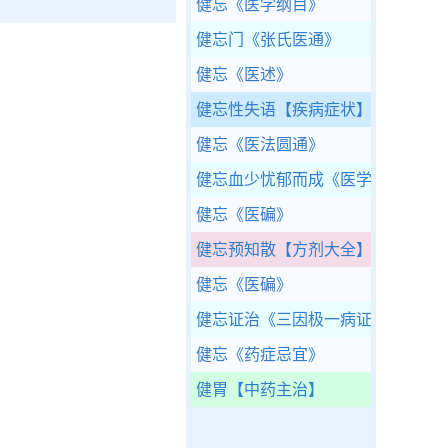
健忘
《医学纲目》
健忘门
《张氏医通》
健忘
《医述》
健忘性失语
【疾病症状】
健忘
《医法圆通》
健忘血少忧郁而成
《医学传心录》
健忘
《医碥》
健忘预知散
【方剂大全】
健忘
《医碥》
健忘证治
《三因极一病证方论》
健忘
《药症忌宜》
健胃
【中药主治】