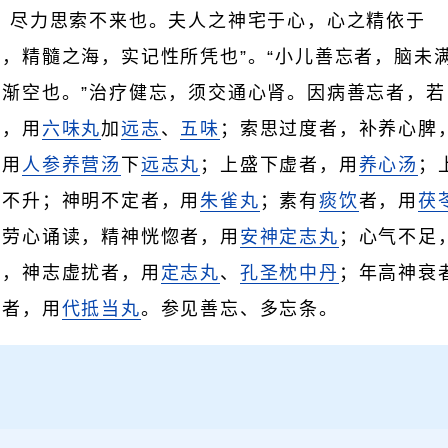
，尽力思索不来也。夫人之神宅于心，心之精依于
，精髓之海，实记性所凭也”。“小儿善忘者，脑未
渐空也。”治疗健忘，须交通心肾。因病善忘者，若
肾，用
六味丸
加
远志
、
五味
；索思过度者，补养心脾
，用
人参养营汤
下
远志丸
；上盛下虚者，用
养心汤
；
水不升；神明不定者，用
朱雀丸
；素有
痰饮
者，用
茯
；劳心诵读，精神恍惚者，用
安神定志丸
；心气不足
足，神志虚扰者，用
定志丸
、
孔圣枕中丹
；年高神衰
狂者，用
代抵当丸
。参见善忘、多忘条。