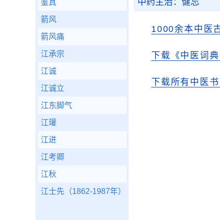
中药主治：健忘
鉴真
箭风
1000余本中医
箭风痛
江承宗
下载《中医词典》
江诚
下载所有中医书
江诚立
江东脚气
江瓘
江进
江考卿
江秋
江士先（1862-1987年）