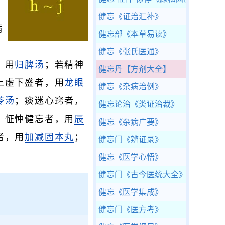
健忘
《证治汇补》
满
健忘部
《本草易读》
健忘
《张氏医通》
，用
归脾汤
；若精神
健忘丹
【方剂大全】
上虚下盛者，用
龙眼
健忘
《杂病治例》
苓汤
；痰迷心窍者，
健忘论治
《类证治裁》
，怔忡健忘者，用
辰
健忘
《杂病广要》
者，用
加减固本丸
；
健忘门
《辨证录》
健忘
《医学心悟》
健忘门
《古今医统大全》
健忘
《医学集成》
健忘门
《医方考》