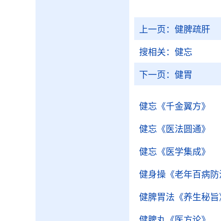
上一页：
健脾疏肝
搜相关：
健忘
下一页：
健胃
健忘
《千金翼方》
健忘
《医法圆通》
健忘
《医学集成》
健身操
《老年百病防
健脾胃法
《养生秘旨
健脾丸
《医方论》