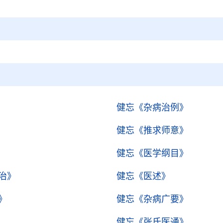
健忘
《杂病治例》
健忘
《推求师意》
健忘
《医学纲目》
治》
健忘
《医述》
》
健忘
《杂病广要》
健忘
《张氏医通》