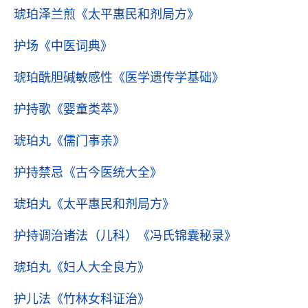
琥珀泽兰煎
《太平惠民和剂局方》
护场
《中医词典》
琥珀酰胆碱敏感性
《医学遗传学基础》
护持歌
《婴童类萃》
琥珀丸
《儒门事亲》
护持禁忌
《古今医统大全》
琥珀丸
《太平惠民和剂局方》
护持调治诸法（儿科）
《冯氏锦囊秘录》
琥珀丸
《妇人大全良方》
护儿法
《竹林女科证治》