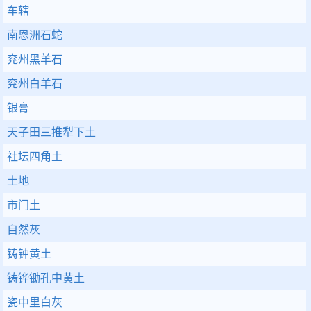
车辖
南恩洲石蛇
兖州黑羊石
兖州白羊石
银膏
天子田三推犁下土
社坛四角土
土地
市门土
自然灰
铸钟黄土
铸铧锄孔中黄土
瓷中里白灰