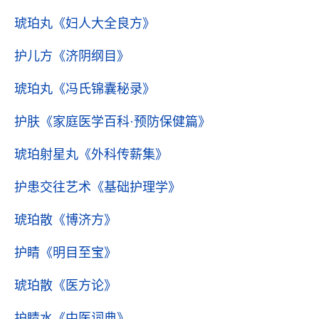
琥珀丸
《妇人大全良方》
护儿方
《济阴纲目》
琥珀丸
《冯氏锦囊秘录》
护肤
《家庭医学百科·预防保健篇》
琥珀射星丸
《外科传薪集》
护患交往艺术
《基础护理学》
琥珀散
《博济方》
护睛
《明目至宝》
琥珀散
《医方论》
护睛水
《中医词典》