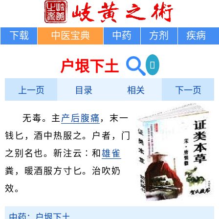
下载
中医宝典
中药
方剂
疾病
户垠下土
上一页
目录
相关
下一页
无毒。主
产后腹痛
，末一
钱匕，酒中热服之。户者，门
之别名也。新注云∶和
雄雀
粪，暖酒服方寸匕。治吹奶
效。
中药：户垠下土