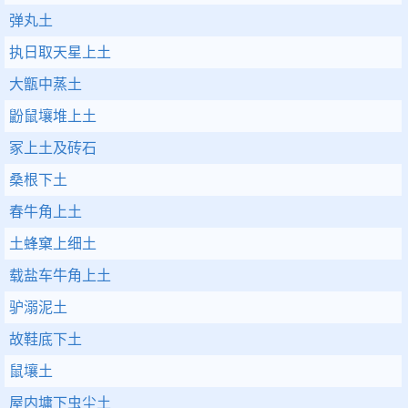
弹丸土
执日取天星上土
大甑中蒸土
鼢鼠壤堆上土
冢上土及砖石
桑根下土
春牛角上土
土蜂窠上细土
载盐车牛角上土
驴溺泥土
故鞋底下土
鼠壤土
屋内墉下虫尘土