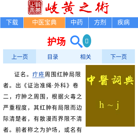
下载
中医宝典
中药
方剂
疾病
护场
上一页
目录
相关
下一页
证名。
疔疮
周围红肿局限
者。出《证治准绳·外科》卷
二，疔肿之周围，根据火毒之
严重程度，其红肿有局限而边
际清楚者，有散漫而界限不清
者。前者称之为护场，或名有