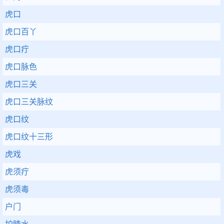
虎口
虎口百丫
虎口疔
虎口脉色
虎口三关
虎口三关脉纹
虎口纹
虎口纹十三形
虎戏
虎须疔
虎须毒
户门