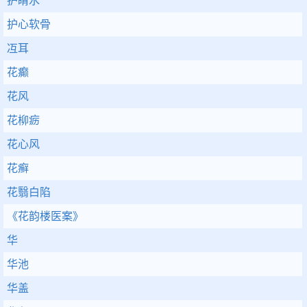
护睛水
护心软骨
冱耳
花癫
花风
花柳疬
花心风
花癣
花翳白陷
《花韵楼医案》
华
华池
华盖