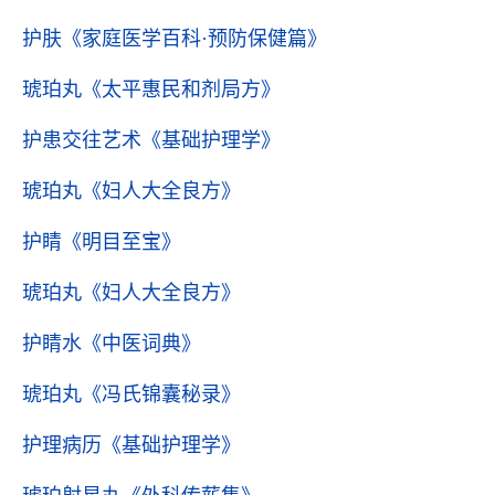
护肤
《家庭医学百科·预防保健篇》
琥珀丸
《太平惠民和剂局方》
护患交往艺术
《基础护理学》
琥珀丸
《妇人大全良方》
护睛
《明目至宝》
琥珀丸
《妇人大全良方》
护睛水
《中医词典》
琥珀丸
《冯氏锦囊秘录》
护理病历
《基础护理学》