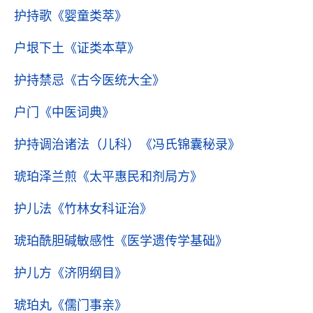
护持歌
《婴童类萃》
户垠下土
《证类本草》
护持禁忌
《古今医统大全》
户门
《中医词典》
护持调治诸法（儿科）
《冯氏锦囊秘录》
琥珀泽兰煎
《太平惠民和剂局方》
护儿法
《竹林女科证治》
琥珀酰胆碱敏感性
《医学遗传学基础》
护儿方
《济阴纲目》
琥珀丸
《儒门事亲》