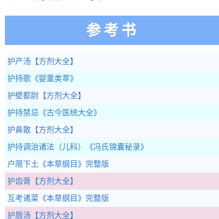
参考书
护产汤
【方剂大全】
护持歌
《婴童类萃》
护壁都尉
【方剂大全】
护持禁忌
《古今医统大全》
护鼻散
【方剂大全】
护持调治诸法（儿科）
《冯氏锦囊秘录》
户限下土
《本草纲目》完整版
护齿膏
【方剂大全】
互考诸菜
《本草纲目》完整版
护唇汤
【方剂大全】