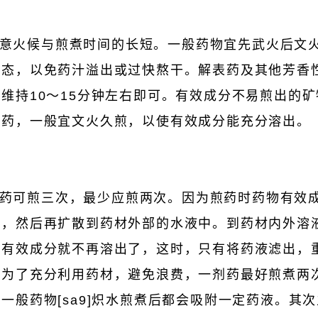
意火候与煎煮时间的长短。一般药物宜先武火后文
状态，以免药汁溢出或过快熬干。解表药及其他芳香
维持10～15分钟左右即可。有效成分不易煎出的
益药，一般宜文火久煎，以使有效成分能充分溶出。
药可煎三次，最少应煎两次。因为煎药时药物有效
中，然后再扩散到药材外部的水液中。到药材内外溶
，有效成分就不再溶出了，这时，只有将药液滤出，
。为了充分利用药材，避免浪费，一剂药最好煎煮两
一般药物[sa9]炽水煎煮后都会吸附一定药液。其