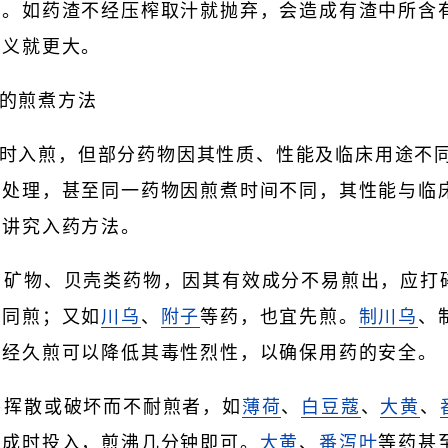
附。如药渣不经压榨取汁就抛弃，会造成有渣中所含
意义就更大。
的煎煮方法
时入煎，但部分药物因其性质、性能及临床用途不
殊处理，甚至同一药物因煎煮时间不同，其性能与临
应讲究入药方法。
、矿物、贝壳类药物，因其有效成分不易煎出，应打碎
物同煎；又如
川乌
、
附子
等药，也宜先煎。
制川乌
、
因经久煎可以降低其毒性烈性，以确保用药的安全。
容易挥散或破坏而不耐煎者，如
薄荷
、
白豆蔻
、
大黄
、
将成时投入，煎沸几分钟即可。
大黄
、
番泻叶
等药甚