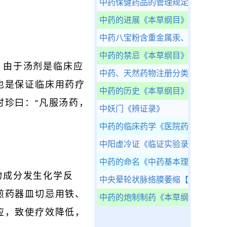
中药保健药品的管理规定
《医院药
中药的进展
《本草纲目》完整版
中药八宝粉含重金属汞、铅是否是
中药的禁忌
《本草纲目》完整版
。由于汤剂是临床应
中药、天然药物注册分类及申报资
也是保证临床用药疗
中药的历史
《本草纲目》完整版
时珍曰：“凡服汤药，
中妖门
《辨证录》
中药的临床药学
《医院药学》
中阳虚冷证
《临证实验录》
中药的命名
《中药基本理论知识》
物成分发生化学反
中央晕轮状脉络膜萎缩
【疾病大全
煎药器皿切忌用铁、
中药的炮制制药
《本草纲目》完整
应，致使疗效降低，