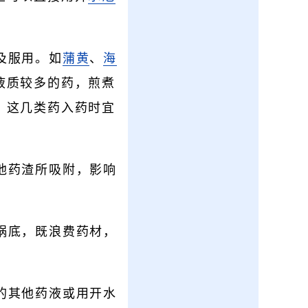
及服用。如
蒲黄
、
海
液质较多的药，煎煮
，这几类药入药时宜
他药渣所吸附，影响
锅底，既浪费药材，
的其他药液或用开水