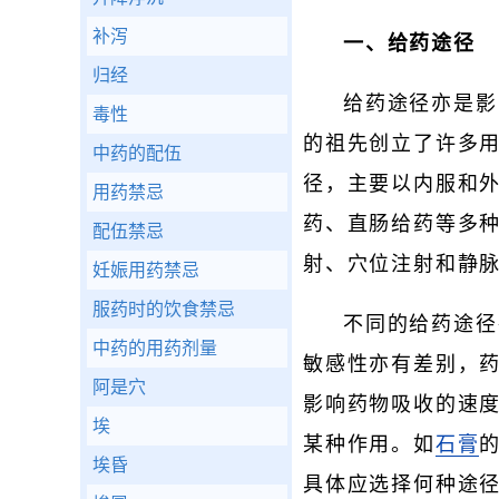
补泻
一、给药途径
归经
给药途径亦是影
毒性
的祖先创立了许多
中药的配伍
径，主要以内服和
用药禁忌
药、直肠给药等多种
配伍禁忌
射、穴位注射和静
妊娠用药禁忌
服药时的饮食禁忌
不同的给药途径
中药的用药剂量
敏感性亦有差别，
阿是穴
影响药物吸收的速
埃
某种作用。如
石膏
埃昏
具体应选择何种途