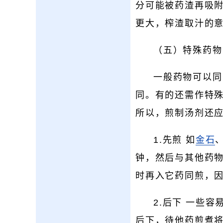
分可能被药渣再吸
更大，榨渣取汁的
（五）特殊药物
一般药物可以同
同。有的还需作特
所以，煎制汤剂还
1.先煎 如
金石
钟，然后与其他药
时再入它药同煎，
2.后下 一些
后下，待他药煎煮