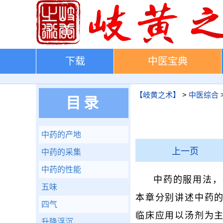
下载
中医宝典
【岐黄之术】
>
中医综合
目录
中药的产地
上一页
中药的采集
中药的性能
中药的服用法，
五味
本章分别讲述中药
四气
临床应用以汤剂为
升降浮沉