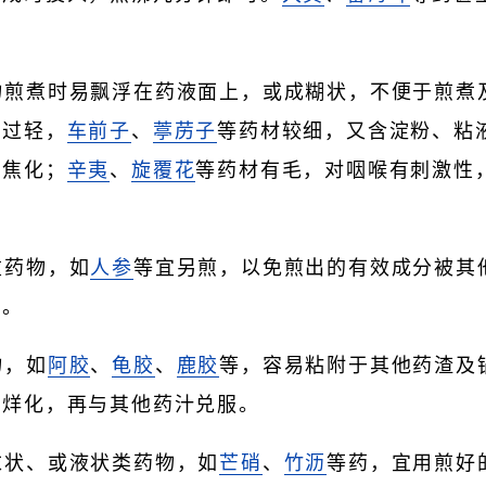
药物煎煮时易飘浮在药液面上，或成糊状，不便于煎煮
地过轻，
车前子
、
葶苈子
等药材较细，又含淀粉、粘
、焦化；
辛夷
、
旋覆花
等药材有毛，对咽喉有刺激性
重药物，如
人参
等宜另煎，以免煎出的有效成分被其
费。
物，如
阿胶
、
龟胶
、
鹿胶
等，容易粘附于其他药渣及
行烊化，再与其他药汁兑服。
粉末状、或液状类药物，如
芒硝
、
竹沥
等药，宜用煎好