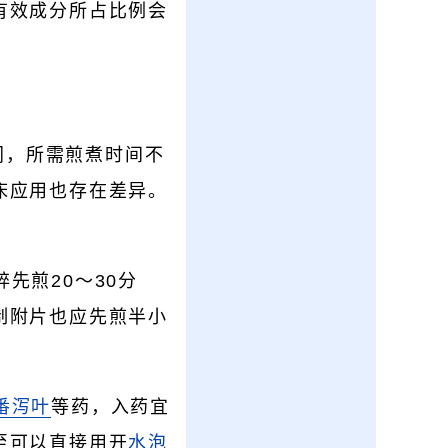
有效成分所占比例会
同，所需煎煮时间不
床应用也存在差异。
先煎20～30分
制附片也应先煎半小
番泻叶
等药，入药宜
至可以直接用开
水泡