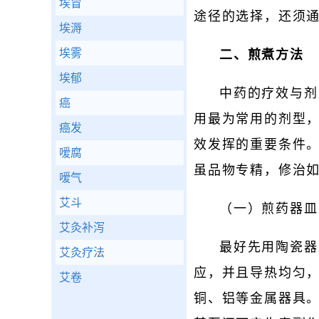
埃冒
途径的选择，还须
埃溽
埃雾
二、煎煮方法
埃郁
中药的疗效与剂
癌
用最为常用的剂型
癌发
效发挥的重要条件。
嗳腐
虽品物专精，修治如
嗳气
艾斗
（一）煎药器皿
艾灸补泻
最好先用陶瓷器
艾灸疗法
应，并且导热均匀
艾卷
铜、铝等金属器具