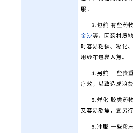
服。
3.包煎 有些
金沙
等，因药材质
时容易粘锅、糊化
用纱布包裹入煎。
4.另煎 一些贵
疗效，以致造成浪
5.烊化 胶类药
又容易熬焦，宜另
6.冲服 一些