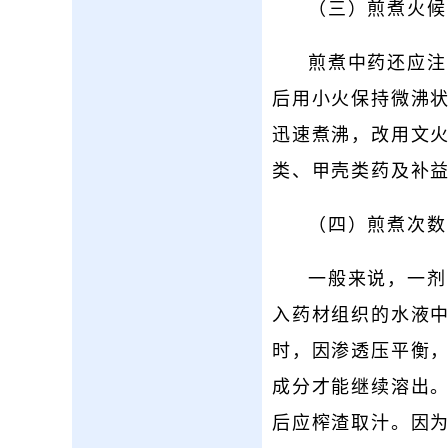
（三）煎煮火候
煎煮中药还应注
后用小火保持微沸
迅速煮沸，改用文火
类、甲壳类药及补
（四）煎煮次数
一般来说，一剂
入药材组织的水液
时，因渗透压平衡
成分才能继续溶出
后应榨渣取汁。因为