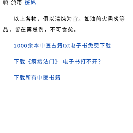
鸭 鸽蛋
斑鸠
以上各物，俱以清炖为宜。如油煎火熏炙等
品，皆在禁忌例，不可食矣。
1000余本中医古籍txt电子书免费下载
下载《痰疠法门》
电子书打不开？
下载所有中医书籍