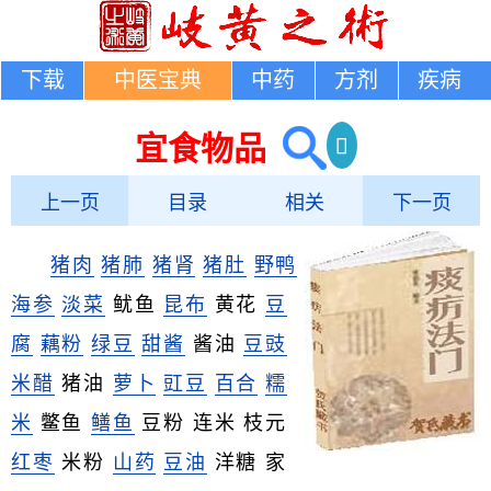
下载
中医宝典
中药
方剂
疾病
宜食物品
上一页
目录
相关
下一页
猪肉
猪肺
猪肾
猪肚
野鸭
海参
淡菜
鱿鱼
昆布
黄花
豆
腐
藕粉
绿豆
甜酱
酱油
豆豉
米醋
猪油
萝卜
豇豆
百合
糯
米
鳖鱼
鳝鱼
豆粉 连米 枝元
红枣
米粉
山药
豆油
洋糖 家