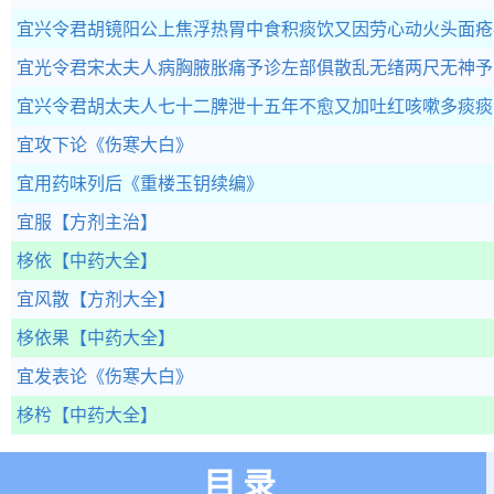
宜兴令君胡镜阳公上焦浮热胃中食积痰饮又因劳心动火头面疮
宜光令君宋太夫人病胸腋胀痛予诊左部俱散乱无绪两尺无神予
宜兴令君胡太夫人七十二脾泄十五年不愈又加吐红咳嗽多痰痰
宜攻下论
《伤寒大白》
宜用药味列后
《重楼玉钥续编》
宜服
【方剂主治】
栘依
【中药大全】
宜风散
【方剂大全】
栘依果
【中药大全】
宜发表论
《伤寒大白》
栘枍
【中药大全】
目录