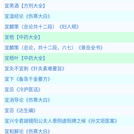
宜男酒
【方剂大全】
宜温经论
《伤寒大白》
宜麟策（总论共十二段）
《妇人规》
宜梧
【中药大全】
宜麟策（总论，共十二段，六七）
《景岳全书》
宜梧叶
【中药大全】
宜灸不宜刺
《针灸素难要旨》
宜下
《备急千金要方》
宜忌
《冷庐医话》
宜消导论
《伤寒大白》
宜忌
《达生编》
宜兴令君胡镜阳公夫人患阴虚阳搏之候
《孙文垣医案》
宜和解论
《伤寒大白》