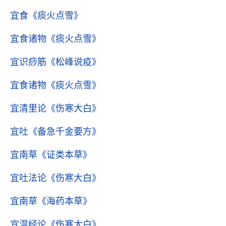
宜食
《痰火点雪》
宜食诸物
《痰火点雪》
宜识痧筋
《松峰说疫》
宜食诸物
《痰火点雪》
宜清里论
《伤寒大白》
宜吐
《备急千金要方》
宜南草
《证类本草》
宜吐法论
《伤寒大白》
宜南草
《海药本草》
宜温经论
《伤寒大白》