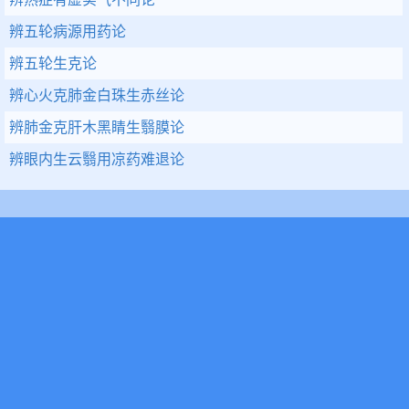
辨五轮病源用药论
辨五轮生克论
辨心火克肺金白珠生赤丝论
辨肺金克肝木黑睛生翳膜论
辨眼内生云翳用凉药难退论