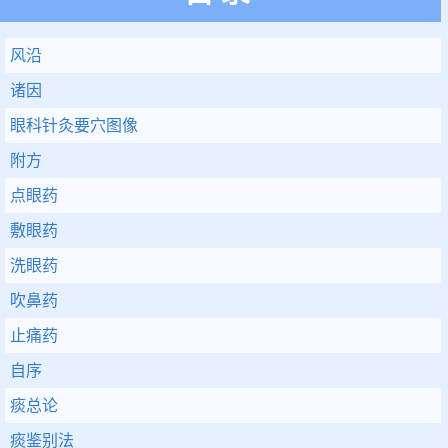
风沿
诸因
眼科针灸要穴图像
附方
点眼药
敷眼药
洗眼药
吹鼻药
止痛药
自序
痰总论
痰鉴别法