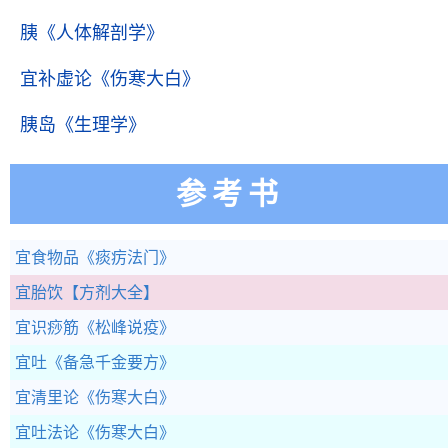
胰
《人体解剖学》
宜补虚论
《伤寒大白》
胰岛
《生理学》
参考书
宜食物品
《痰疠法门》
宜胎饮
【方剂大全】
宜识痧筋
《松峰说疫》
宜吐
《备急千金要方》
宜清里论
《伤寒大白》
宜吐法论
《伤寒大白》