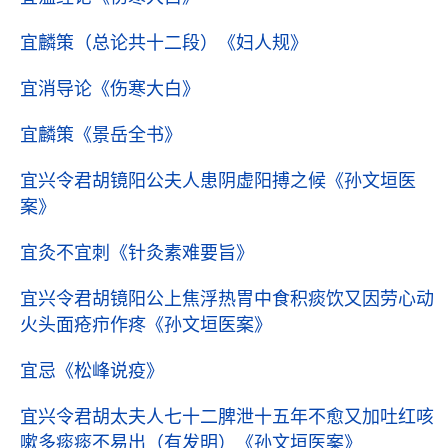
宜麟策（总论共十二段）
《妇人规》
宜消导论
《伤寒大白》
宜麟策
《景岳全书》
宜兴令君胡镜阳公夫人患阴虚阳搏之候
《孙文垣医
案》
宜灸不宜刺
《针灸素难要旨》
宜兴令君胡镜阳公上焦浮热胃中食积痰饮又因劳心动
火头面疮疖作疼
《孙文垣医案》
宜忌
《松峰说疫》
宜兴令君胡太夫人七十二脾泄十五年不愈又加吐红咳
嗽多痰痰不易出（有发明）
《孙文垣医案》