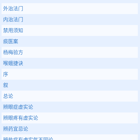
外治法门
内治法门
禁用须知
痰医案
杨梅验方
喉蛾捷诀
序
叙
总论
辨眼症虚实论
辨眼疼有虚实论
辨药宜忌论
辨热症有虚实气不同论