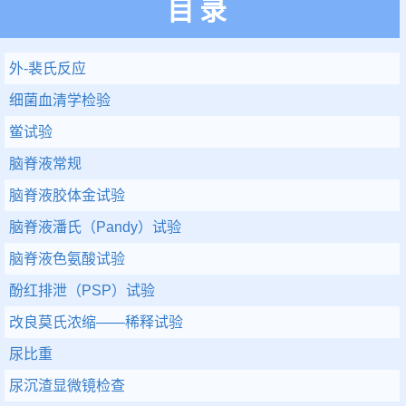
目录
外-裴氏反应
细菌血清学检验
鲎试验
脑脊液常规
脑脊液胶体金试验
脑脊液潘氏（Pandy）试验
脑脊液色氨酸试验
酚红排泄（PSP）试验
改良莫氏浓缩——稀释试验
尿比重
尿沉渣显微镜检查