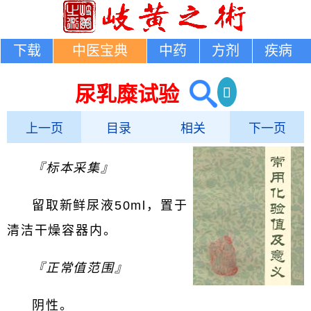
下载
中医宝典
中药
方剂
疾病
尿乳糜试验
上一页
目录
相关
下一页
『标本采集』
留取新鲜尿液50ml，置于
清洁干燥容器内。
『正常值范围』
阴性。