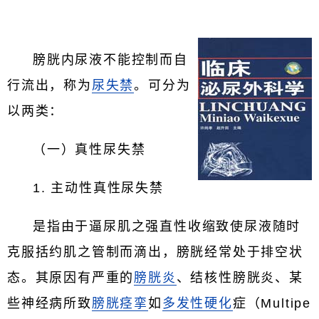
膀胱内尿液不能控制而自
行流出，称为
尿失禁
。可分为
以两类：
（一）真性尿失禁
1. 主动性真性尿失禁
是指由于逼尿肌之强直性收缩致使尿液随时
克服括约肌之管制而滴出，膀胱经常处于排空状
态。其原因有严重的
膀胱炎
、结核性膀胱炎、某
些神经病所致
膀胱痉挛
如
多发性硬化
症（Multipe