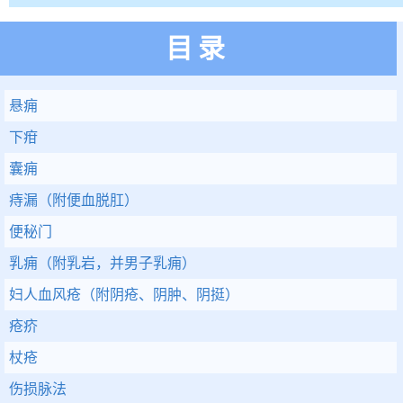
目录
悬痈
下疳
囊痈
痔漏（附便血脱肛）
便秘门
乳痈（附乳岩，并男子乳痈）
妇人血风疮（附阴疮、阴肿、阴挺）
疮疥
杖疮
伤损脉法