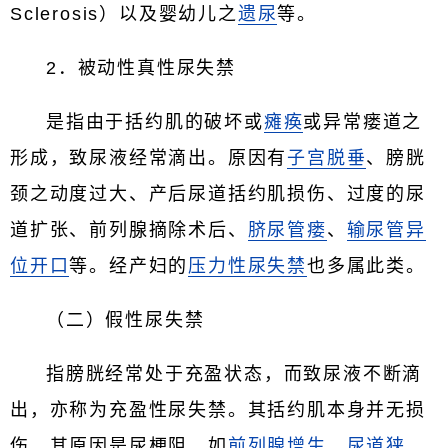
Sclerosis）以及婴幼儿之
遗尿
等。
2．被动性真性尿失禁
是指由于括约肌的破坏或
瘫痪
或异常瘘道之
形成，致尿液经常滴出。原因有
子宫脱垂
、膀胱
颈之动度过大、产后尿道括约肌损伤、过度的尿
道扩张、前列腺摘除术后、
脐尿管瘘
、
输尿管异
位开口
等。经产妇的
压力性尿失禁
也多属此类。
（二）假性尿失禁
指膀胱经常处于充盈状态，而致尿液不断滴
出，亦称为充盈性尿失禁。其括约肌本身并无损
伤，其原因是尿梗阻，如
前列腺增生
、
尿道狭