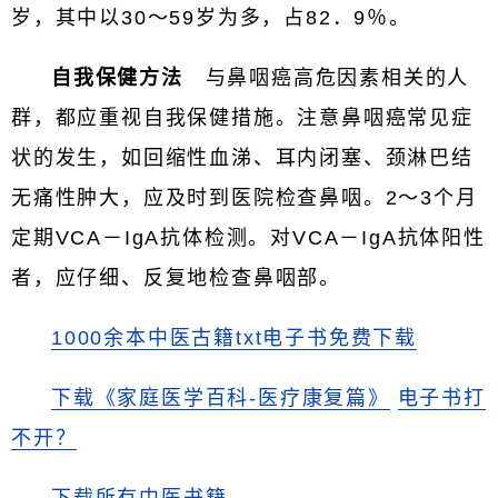
岁，其中以30～59岁为多，占82．9％。
自我保健方法
与鼻咽癌高危因素相关的人
群，都应重视自我保健措施。注意鼻咽癌常见症
状的发生，如回缩性血涕、耳内闭塞、颈淋巴结
无痛性肿大，应及时到医院检查鼻咽。2～3个月
定期VCA－IgA抗体检测。对VCA－IgA抗体阳性
者，应仔细、反复地检查鼻咽部。
1000余本中医古籍txt电子书免费下载
下载《家庭医学百科-医疗康复篇》
电子书打
不开？