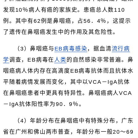
发现10％病人有癌的家族史。患癌总人数110
例。其中有62例是鼻咽癌，占56．4％，这提示
了遗传在鼻咽癌发生中的作用及其危险性。
（3）鼻咽癌与
EB病毒感染
，据血清
流行病
学
调查，EB病毒在
人类
的自然感染非常普遍。鼻
咽癌病人体内存在高滴度EB病毒抗体而且抗体水
平随着病情发展而变化，其中以VCA－IgA抗体
在鼻咽癌患者中更具有特异性。鼻咽癌病人VCA
－IgA抗体阳性率为90．9％。
（4）年龄分布在鼻咽癌中有特殊分布，广东
省在广州和佛山两市普查，年龄分布一般20～69