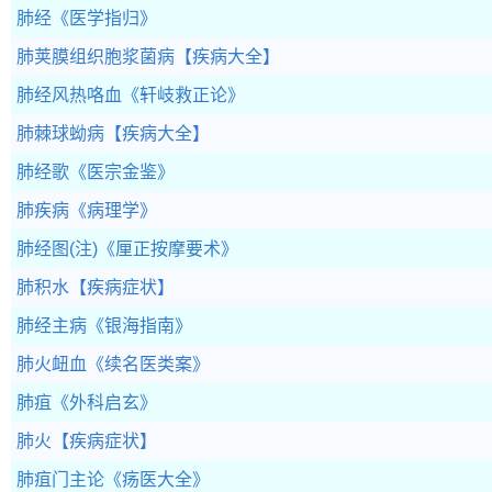
肺经
《医学指归》
肺荚膜组织胞浆菌病
【疾病大全】
肺经风热咯血
《轩岐救正论》
肺棘球蚴病
【疾病大全】
肺经歌
《医宗金鉴》
肺疾病
《病理学》
肺经图(注)
《厘正按摩要术》
肺积水
【疾病症状】
肺经主病
《银海指南》
肺火衄血
《续名医类案》
肺疽
《外科启玄》
肺火
【疾病症状】
肺疽门主论
《疡医大全》