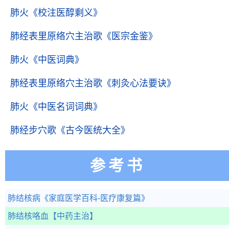
肺火
《校注医醇剩义》
肺经表里原络穴主治歌
《医宗金鉴》
肺火
《中医词典》
肺经表里原络穴主治歌
《刺灸心法要诀》
肺火
《中医名词词典》
肺经步穴歌
《古今医统大全》
参考书
肺结核病
《家庭医学百科-医疗康复篇》
肺结核咯血
【中药主治】