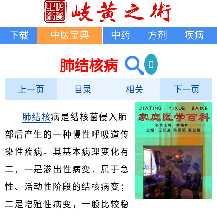
下载
中医宝典
中药
方剂
疾病
肺结核病
上一页
目录
相关
下一页
肺结核
病是结核菌侵入肺
部后产生的一种慢性呼吸道传
染性疾病。其基本病理变化有
二，一是渗出性病变，属于急
性、活动性阶段的结核病变；
二是增殖性病变，一般比较稳