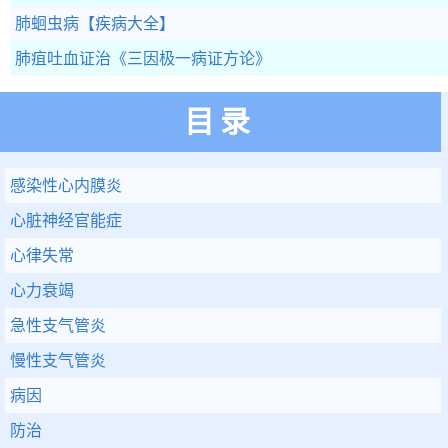
肺蛔虫病
【疾病大全】
肺疽吐血证治
《三因极一病证方论》
目录
感染性心内膜炎
心脏神经官能症
心律失常
心力衰竭
急性支气管炎
慢性支气管炎
病因
防治