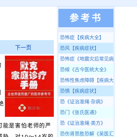
参考书
恐怖症
【疾病大全】
下一页
恐风
【疾病症状】
恐怖症
《地震灾后常见病多发病中
的
恐候
《古今医统大全》
恐怖性焦虑障碍
【疾病大全】
恐惧
【疾病症状】
引
恐
《证治准绳·杂病》
绝
恐门
《张氏医通》
、
恐
《证治准绳·类方》
可能是害怕老师的严
恐伤肾思胜恐解
《吴医汇讲》
胁。对10～14岁的