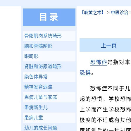
【岐黄之术】
>
中医诊治
目录
骨骼肌肉系统畸形
上一页
脑和脊髓畸形
眼畸形
恐怖症
是指对本
肾脏和泌尿道畸形
恐惧
。
染色体异常
精神发育迟滞
恐怖症不同于儿
患病儿童与家庭
起的恐惧。学校恐怖
患病新生儿
上学而产生学校恐
患病儿童
极度的不适或有其
幼儿的成长问题
厉和训斥的一种过度