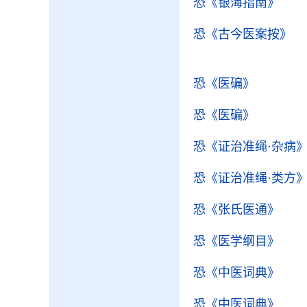
恐
《银海指南》
恐
《古今医案按》
恐
《医碥》
恐
《医碥》
恐
《证治准绳·杂病
恐
《证治准绳·类方
恐
《张氏医通》
恐
《医学纲目》
恐
《中医词典》
恐
《中医词典》