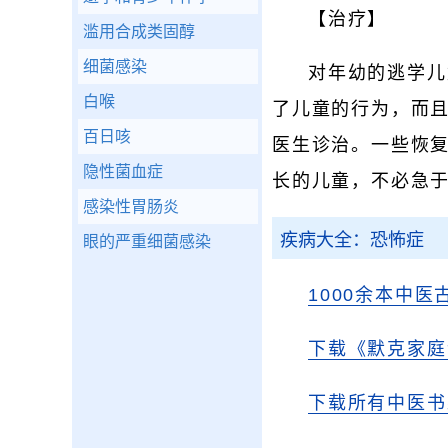
【治疗】
滥用合成类固醇
细菌感染
对年幼的逃学儿
白喉
了儿童的行为，而
百日咳
医生诊治。一些恢
隐性菌血症
长的儿童，不必急
感染性胃肠炎
疾病大全：恐怖症
眼的严重细菌感染
1000余本中医
下载《默克家庭
下载所有中医书