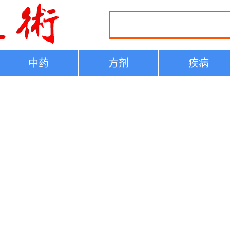
中药
方剂
疾病