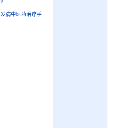
册》
多发病中医药治疗手
》