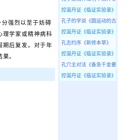
控涎丹证
《临证实验录》
孔子的学说
《圆运动的古中医学》
十分强烈以至于妨碍
控涎丹证
《临证实验录》
心理学家或精神病科
孔志约序
《新修本草》
假期后复发。对于年
控涎丹证
《临证实验录》
结果。
孔穴主对法
《备急千金要方》
控涎丹证
《临证实验录》