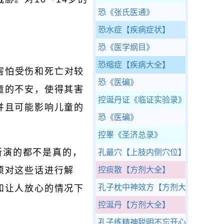
恐
《张氏医通》
恐水症
【疾病症状】
恐
《医学纲目》
恐缩症
【疾病大全】
害怕受伤和死亡对较
恐
《医碥》
童的不安，使得其害
控诞丹证
《临证实验录》
并且可能影响儿童的
恐
《医碥》
控睾
《圣济总录》
所演的都不是真的，
孔最穴
【上肢内侧穴位】
须对这些话进行解
控痰散
【方剂大全】
孔子枕中神效方
【方剂大全】
和让人放心的情况下
控涎丹
【方剂大全】
孔子练精神聪明不忘开心方
【方剂