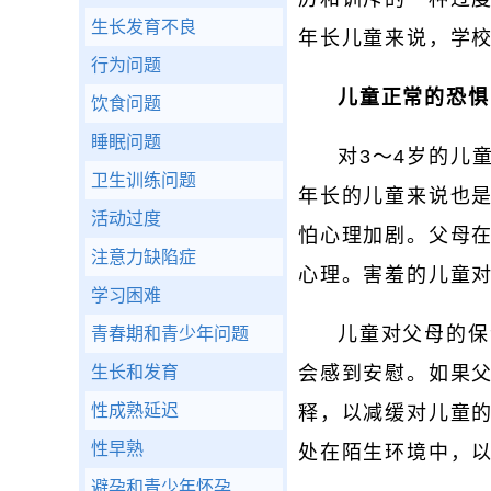
生长发育不良
年长儿童来说，学
行为问题
儿童正常的恐惧
饮食问题
睡眠问题
对3～4岁的儿
卫生训练问题
年长的儿童来说也
活动过度
怕心理加剧。父母
注意力缺陷症
心理。害羞的儿童
学习困难
儿童对父母的保
青春期和青少年问题
生长和发育
会感到安慰。如果
性成熟延迟
释，以减缓对儿童
性早熟
处在陌生环境中，
避孕和青少年怀孕