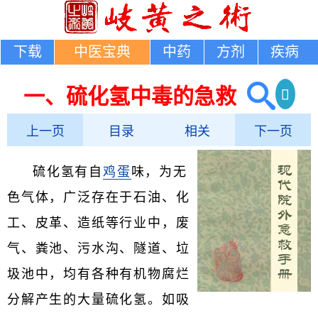
下载
中医宝典
中药
方剂
疾病
一、硫化氢中毒的急救
上一页
目录
相关
下一页
硫化氢有自
鸡蛋
味，为无
色气体，广泛存在于石油、化
工、皮革、造纸等行业中，废
气、粪池、污水沟、隧道、垃
圾池中，均有各种有机物腐烂
分解产生的大量硫化氢。如吸