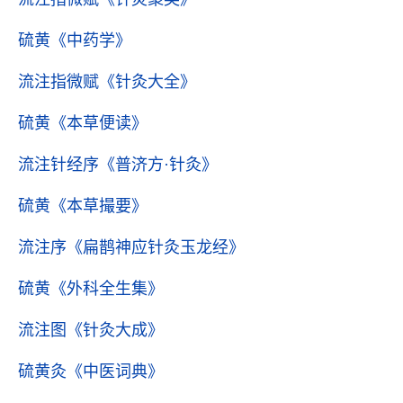
硫黄
《中药学》
流注指微赋
《针灸大全》
硫黄
《本草便读》
流注针经序
《普济方·针灸》
硫黄
《本草撮要》
流注序
《扁鹊神应针灸玉龙经》
硫黄
《外科全生集》
流注图
《针灸大成》
硫黄灸
《中医词典》