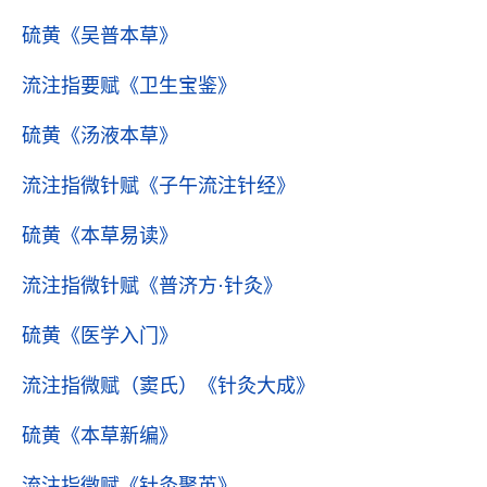
硫黄
《吴普本草》
流注指要赋
《卫生宝鉴》
硫黄
《汤液本草》
流注指微针赋
《子午流注针经》
硫黄
《本草易读》
流注指微针赋
《普济方·针灸》
硫黄
《医学入门》
流注指微赋（窦氏）
《针灸大成》
硫黄
《本草新编》
流注指微赋
《针灸聚英》