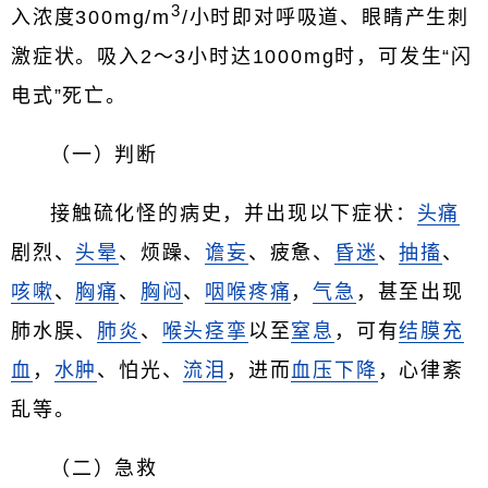
3
入浓度300mg/m
/小时即对呼吸道、眼睛产生刺
激症状。吸入2～3小时达1000mg时，可发生“闪
电式”死亡。
（一）判断
接触硫化怪的病史，并出现以下症状：
头痛
剧烈、
头晕
、烦躁、
谵妄
、疲惫、
昏迷
、
抽搐
、
咳嗽
、
胸痛
、
胸闷
、
咽喉疼痛
，
气急
，甚至出现
肺水脵、
肺炎
、
喉头痉挛
以至
窒息
，可有
结膜充
血
，
水肿
、怕光、
流泪
，进而
血压下降
，心律紊
乱等。
（二）急救