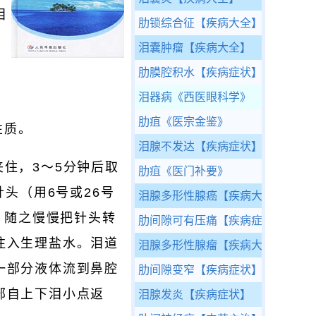
泪
肋锁综合征
【疾病大全】
道
泪囊肿瘤
【疾病大全】
肋膜腔积水
【疾病症状】
泪器病
《西医眼科学》
肋疽
《医宗金鉴》
性质。
泪腺不发达
【疾病症状】
夹住，3～5分钟后取
肋疽
《医门补要》
头（用6号或26号
泪腺多形性腺癌
【疾病大全】
，随之慢慢把针头转
肋间隙可有压痛
【疾病症状】
注入生理盐水。泪道
泪腺多形性腺瘤
【疾病大全】
一部分液体流到鼻腔
肋间隙变窄
【疾病症状】
部自上下泪小点返
泪腺发炎
【疾病症状】