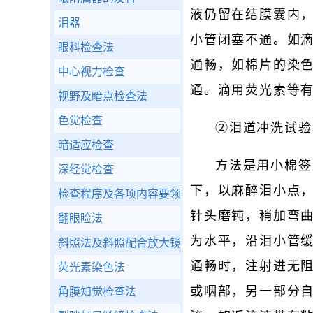
液仍留在结膜囊内
泪器
小管闭塞不通。如滴
眼科检查法
通畅，如棉片的染
中心视力检查
通。滴用荧光素等
视野及暗点检查法
色觉检查
②泪道冲洗试验
暗适应检查
方法是用小棉签
深经觉检查
下，以麻醉泪小点，
检查程序及各项内容要领
针头磨钝，稍加弯曲
翻眼睑法
为水平，沿泪小管
斜照法及斜照配合放大镜检查法
通畅时，注射进无
荧光素染色法
或咽部，另一部分
角膜知觉检查法