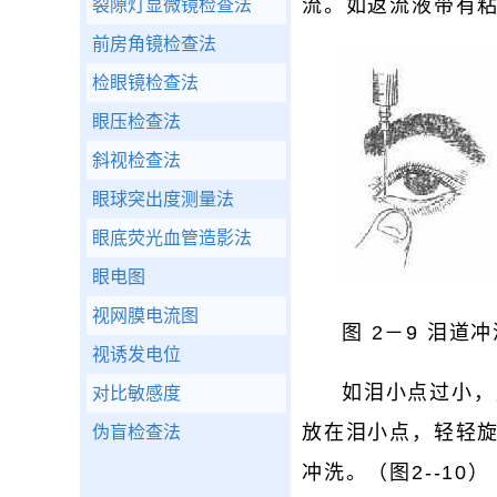
流。如返流液带有
裂隙灯显微镜检查法
前房角镜检查法
检眼镜检查法
眼压检查法
斜视检查法
眼球突出度测量法
眼底荧光血管造影法
眼电图
视网膜电流图
图 2－9 泪道
视诱发电位
如泪小点过小，
对比敏感度
放在泪小点，轻轻
伪盲检查法
冲洗。（图2--10）