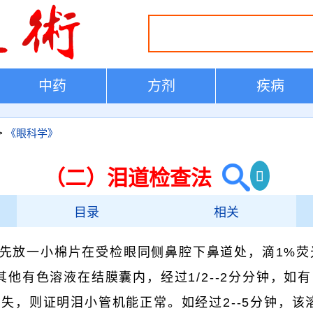
中药
方剂
疾病
>
《眼科学》
（二）泪道检查法
目录
相关
先放一小棉片在受检眼同侧鼻腔下鼻道处，滴1%荧
其他有色溶液在结膜囊内，经过1/2--2分分钟，如有
失，则证明泪小管机能正常。如经过2--5分钟，该