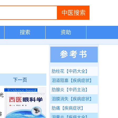
搜索
资助
参考书
肋柱花
【中药大全】
下一页
泪道阻塞
【疾病症状】
肋腺炎
【中药主治】
光
泪膜消失
【疾病症状】
肋痛
【疾病症状】
溶
泪囊炎
【疾病大全】