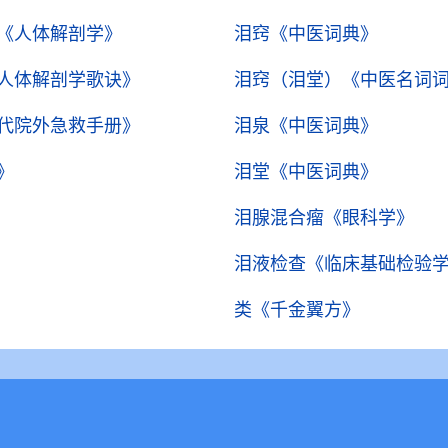
《人体解剖学》
泪窍
《中医词典》
人体解剖学歌诀》
泪窍（泪堂）
《中医名词
代院外急救手册》
泪泉
《中医词典》
》
泪堂
《中医词典》
泪腺混合瘤
《眼科学》
泪液检查
《临床基础检验
类
《千金翼方》