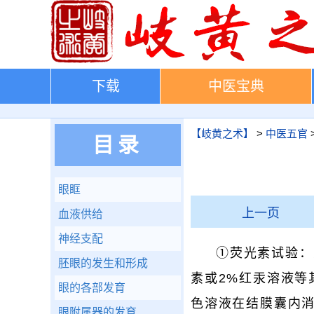
下载
中医宝典
【岐黄之术】
>
中医五官
目录
眼眶
上一页
血液供给
神经支配
①荧光素试验：
胚眼的发生和形成
素或2%红汞溶液等
眼的各部发育
色溶液在结膜囊内消
眼附属器的发育