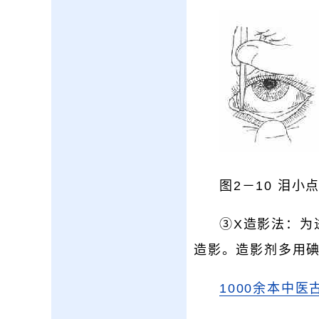
图2－10 泪小
③X造影法：为
造影。造影剂多用碘
1000余本中医