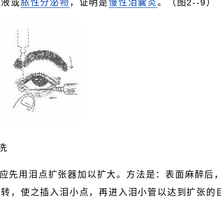
粘液或
脓性分泌物
，证明是
慢性泪囊炎
。（图2--9）
冲洗
应先用泪点扩张器加以扩大。方法是：表面麻醉后
旋转，使之插入泪小点，再进入泪小管以达到扩张的