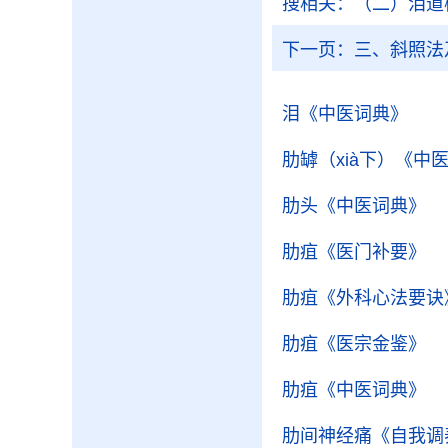
搜相关：
（二）泪道
下一页：
三、斜照法
泪
《中医词典》
肋罅（xià下）
《中
肋头
《中医词典》
肋疽
《医门补要》
肋疽
《外科心法要诀
肋疽
《医宗金鉴》
肋疽
《中医词典》
肋间神经痛
《自我调