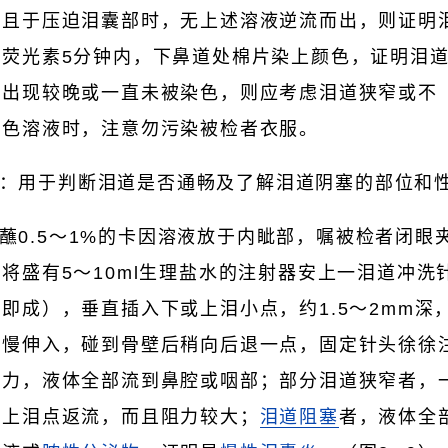
，且于压迫泪囊部时，无上述溶液逆流而出，则证明
荧光素5分钟内，下鼻道处棉片染上颜色，证明泪
色出现较晚或一直未被染色，则应考虑泪道狭窄或不
有色溶液时，注意勿污染被检者衣服。
：用于判断泪道是否通畅及了解泪道阴塞的部位和
蘸0.5～1%的卡因溶液放于内眦部，嘱被检者闭眼
将盛有5～10ml生理盐水的注射器安上一泪道冲洗针
即成），垂直插入下或上泪小点，约1.5～2mm深
缓慢伸入，碰到骨壁后稍向后退一点，固定针头徐徐
阻力，液体全部流到鼻腔或咽部；部分泪道狭窄者，
自上泪点返流，而且阻力较大；
泪道阻塞
者，液体全