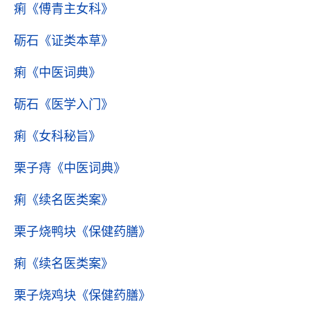
痢
《傅青主女科》
砺石
《证类本草》
痢
《中医词典》
砺石
《医学入门》
痢
《女科秘旨》
栗子痔
《中医词典》
痢
《续名医类案》
栗子烧鸭块
《保健药膳》
痢
《续名医类案》
栗子烧鸡块
《保健药膳》