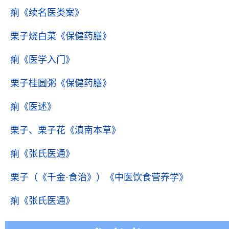
痢
《续名医类案》
栗子烧白菜
《保健药膳》
痢
《医学入门》
栗子桂圆粥
《保健药膳》
痢
《医述》
栗子、栗子花
《滇南本草》
痢
《张氏医通》
栗子（《千金·食治》）
《中医饮食营养学》
痢
《张氏医通》