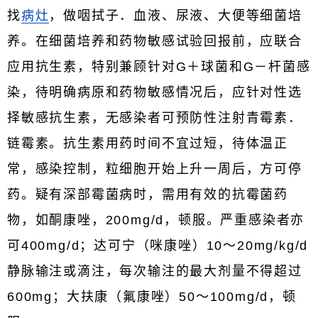
找
病灶
，做咽拭子．血液、尿液、大便等细菌培
养。在细菌培养和药物敏感试验回报前，应联合
应用抗生素，特别兼顾针对G＋球菌和G－杆菌感
染，待明确病原和药物敏感情况后，应针对性选
择敏感抗生素，无感染者可预防性注射青霉素．
链霉素。抗生素用药时间不宜过短，待体温正
常，感染控制，粒细胞开始上升一周后，方可停
药。疑有深部霉菌病时，需用有效的抗霉菌药
物，如酮康唑，200mg/d，顿服。严重感染者亦
可400mg/d；达可宁（咪康唑）10～20mg/kg/d
静脉输注或滴注，每次输注的最大剂量不得超过
600mg；大扶康（氟康唑）50～100mg/d，顿