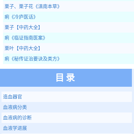
栗子、栗子花
《滇南本草》
痢
《冷庐医话》
栗子
【中药大全】
痢
《临证指南医案》
栗叶
【中药大全】
痢
《秘传证治要诀及类方》
目录
造血器官
血液病分类
血液病的诊断
血液学进展