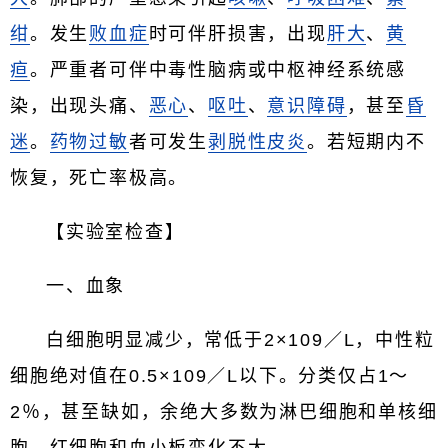
绀
。发生
败血症
时可伴肝损害，出现
肝大
、
黄
疸
。严重者可伴中毒性脑病或中枢神经系统感
染，出现头痛、
恶心
、
呕吐
、
意识障碍
，甚至
昏
迷
。
药物过敏
者可发生
剥脱性皮炎
。若短期内不
恢复，死亡率极高。
【实验室检查】
一、血象
白细胞明显减少，常低于2×109／L，中性粒
细胞绝对值在0.5×109／L以下。分类仅占1～
2％，甚至缺如，余绝大多数为淋巴细胞和单核细