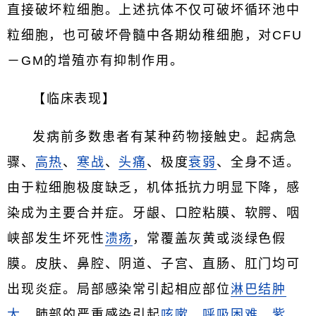
直接破坏粒细胞。上述抗体不仅可破坏循环池中
粒细胞，也可破坏骨髓中各期幼稚细胞，对CFU
－GM的增殖亦有抑制作用。
【临床表现】
发病前多数患者有某种药物接触史。起病急
骤、
高热
、
寒战
、
头痛
、极度
衰弱
、全身不适。
由于粒细胞极度缺乏，机体抵抗力明显下降，感
染成为主要合并症。牙龈、口腔粘膜、软腭、咽
峡部发生坏死性
溃疡
，常覆盖灰黄或淡绿色假
膜。皮肤、鼻腔、阴道、子宫、直肠、肛门均可
出现炎症。局部感染常引起相应部位
淋巴结肿
大
。肺部的严重感染引起
咳嗽
、
呼吸困难
、
紫