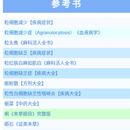
参考书
粒细胞减少
【疾病症状】
粒细胞减少症（Agranulocytosis）
《血液病学》
粒头焦
《麻科活人全书》
粒细胞缺乏
【疾病症状】
粒红肤白麻如肌白
《麻科活人全书》
粒细胞缺乏症
【疾病大全】
蛎粉散
【方剂大全】
粒性白细胞缺乏性咽峡炎
【疾病大全】
蛎菜
【中药大全】
痢
《本草纲目》完整版
砺石
《证类本草》