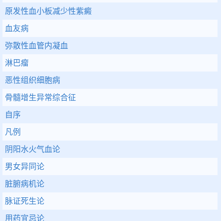
原发性血小板减少性紫癜
血友病
弥散性血管内凝血
淋巴瘤
恶性组织细胞病
骨髓增生异常综合征
自序
凡例
阴阳水火气血论
男女异同论
脏腑病机论
脉证死生论
用药宜忌论