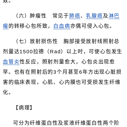
致。
（六）肿瘤性 常见于
肺癌
、
乳腺癌
及
淋巴
瘤
的转移心包所致，
白血病
亦偶可侵入心包。
（七）放射损伤性 胸部接受放射线照射总
剂量达1500拉德（Rad）以上时，可使心包发生
血管炎
性反应，照射剂量愈大，心包炎出现愈
早。也有在照射后的3个月甚至6年方出现心脏损
害的临床表现，心肌、心内膜也可受损发生纤维
化。
【病理】
可分为纤维蛋白性及浆液纤维蛋白性两个阶