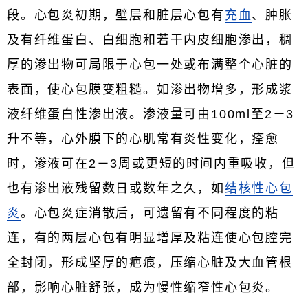
段。心包炎初期，壁层和脏层心包有
充血
、肿胀
及有纤维蛋白、白细胞和若干内皮细胞渗出，稠
厚的渗出物可局限于心包一处或布满整个心脏的
表面，使心包膜变粗糙。如渗出物增多，形成浆
液纤维蛋白性渗出液。渗液量可由100ml至2－3
升不等，心外膜下的心肌常有炎性变化，痊愈
时，渗液可在2－3周或更短的时间内重吸收，但
也有渗出液残留数日或数年之久，如
结核性心包
炎
。心包炎症消散后，可遗留有不同程度的粘
连，有的两层心包有明显增厚及粘连使心包腔完
全封闭，形成坚厚的疤痕，压缩心脏及大血管根
部，影响心脏舒张，成为慢性缩窄性心包炎。