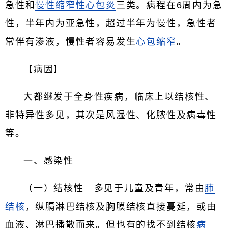
急性和
慢性缩窄性心包炎
三类。病程在6周内为急
性，半年内为亚急性，超过半年为慢性，急性者
常伴有渗液，慢性者容易发生
心包缩窄
。
【病因】
大都继发于全身性疾病，临床上以结核性、
非特异性多见，其次是风湿性、化脓性及病毒性
等。
一、感染性
（一）结核性 多见于儿童及青年，常由
肺
结核
，纵膈淋巴结核及胸膜结核直接蔓延，或由
血液、淋巴播散而来。但也有的找不到结核
病