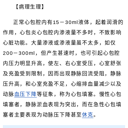
【病理生理】
正常心包腔内有15－30ml液体，起着润滑的
作用，心包炎心包腔内渗液量不多时，不致影响
心脏功能。大量渗液或渗液量虽不太多，如仅
200－300ml，但产生甚速时，也可引起心包腔
内压力明显升高，使左、右心室受压，心室舒张
及充盈受到限制，因而出现静脉回流受阻，静脉
压升高，和心室充盈不足，心缩排血量减少以及
动脉
血压下降
等征象，称为心包填塞。慢性心包
填塞者，静脉淤血表现为突出，而在急性心包填
塞者主要表现为动脉压下降甚至
休克
。