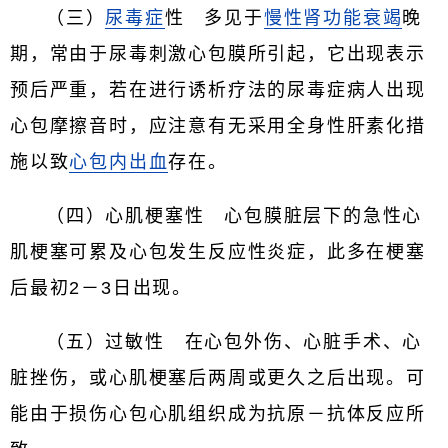
（三）
尿毒症
性 多见于
慢性肾功能衰竭
晚
期，常由于尿毒刺激心包膜所引起，它出现表示
预后严重，若在进行诱析疗法的尿毒症病人出现
心包摩擦音时，应注意有无采用全身性肝素化措
施以致
心包内出血
存在。
（四）心肌梗塞性 心包膜脏层下的急性心
肌梗塞可累及心包发生反应性炎症，此多在梗塞
后最初2－3日出现。
（五）过敏性 在心包外伤、心脏手术、心
脏挫伤，或心肌梗塞后两周或更久之后出现。可
能由于损伤心包心肌组织成为抗原－抗体反应所