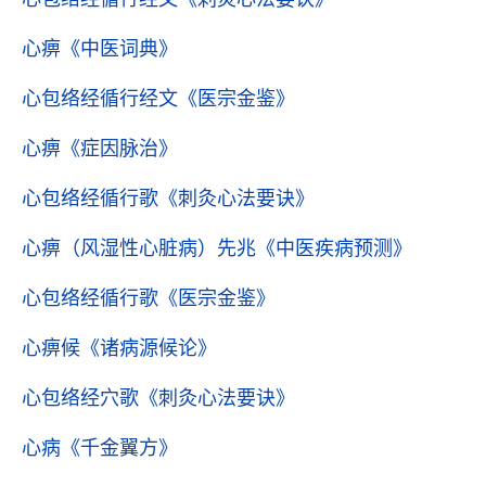
心痹
《中医词典》
心包络经循行经文
《医宗金鉴》
心痹
《症因脉治》
心包络经循行歌
《刺灸心法要诀》
心痹（风湿性心脏病）先兆
《中医疾病预测》
心包络经循行歌
《医宗金鉴》
心痹候
《诸病源候论》
心包络经穴歌
《刺灸心法要诀》
心病
《千金翼方》