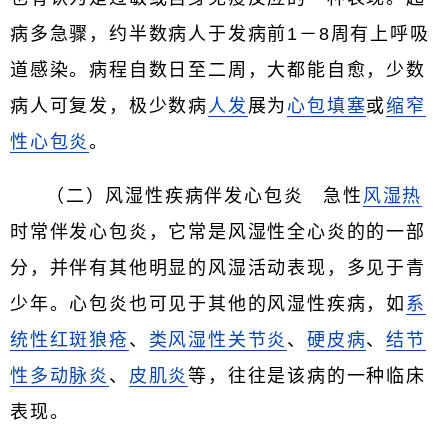
病多急骤，约半数病人于发病前1－8周有上呼吸
道感染。病程自数日至二周，大都能自愈，少数
病人可复发，极少数病
人发
展为
心包填塞
或
缩窄
性心包炎
。
（二）风湿性疾病伴发心包炎 急性
风湿热
时常伴发心包炎，它常是风湿性全心炎的的一部
分，并伴有其他明显的风湿活动表现，多见于青
少年。心包炎也可见于其他的风湿性疾病，如
系
统性红斑狼疮
、
类风湿性关节炎
、
硬皮病
、
结节
性多动脉炎
、
皮肌炎
等，往往是该病的一种临床
表现。