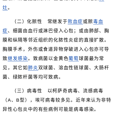
灶
。
（二）化脓性 常继发于
败血症
或脓
毒血
症
、细菌由血行或淋巴侵入心包；或由肺部、胸
膜和纵隔等邻近组织的化脓性炎症的直接扩散。
胸膜手术，外伤或食道异物穿破进入心包亦可导
致
继发感染
。致病菌以金黄色
葡萄
球菌最为常
见，其它如
肺炎
双球菌、溶血性链球菌、大肠杆
菌、绿脓杆菌等均可致病。
（三）病毒性 以柯萨奇病毒、流感病毒
（A、B型），埃可病毒较多见。近年来认为非特
异性心包炎中的有些病例可能是病毒感染。