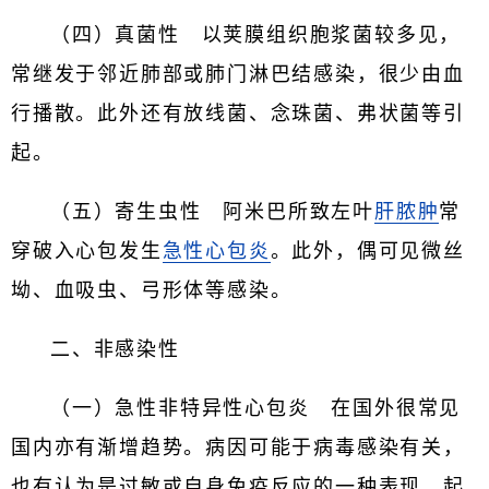
（四）真菌性 以荚膜组织胞浆菌较多见，
常继发于邻近肺部或肺门淋巴结感染，很少由血
行播散。此外还有放线菌、念珠菌、弗状菌等引
起。
（五）寄生虫性 阿米巴所致左叶
肝脓肿
常
穿破入心包发生
急性心包炎
。此外，偶可见微丝
坳、血吸虫、弓形体等感染。
二、非感染性
（一）急性非特异性心包炎 在国外很常见
国内亦有渐增趋势。病因可能于病毒感染有关，
也有认为是过敏或自身免疫反应的一种表现。起