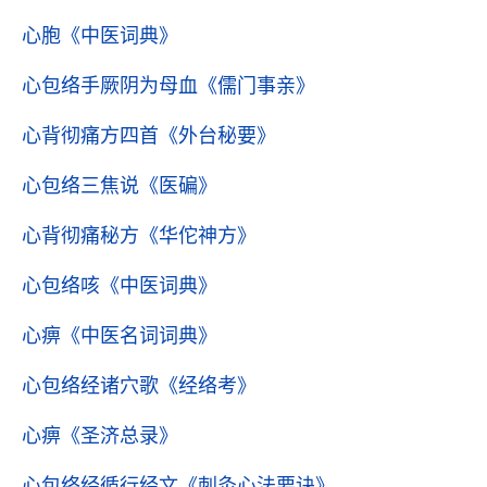
心胞
《中医词典》
心包络手厥阴为母血
《儒门事亲》
心背彻痛方四首
《外台秘要》
心包络三焦说
《医碥》
心背彻痛秘方
《华佗神方》
心包络咳
《中医词典》
心痹
《中医名词词典》
心包络经诸穴歌
《经络考》
心痹
《圣济总录》
心包络经循行经文
《刺灸心法要诀》