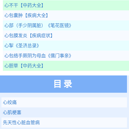
心不干
【中药大全】
心包囊肿
【疾病大全】
心部（手少阴属脏）
《笔花医镜》
心包膜发炎
【疾病症状】
心掣
《圣济总录》
心包络手厥阴为母血
《儒门事亲》
心胆草
【中药大全】
目录
心绞痛
心肌梗塞
先天性心脏血管病