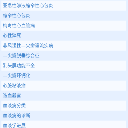
亚急性渗液缩窄性心包炎
缩窄性心包炎
梅毒性心血管病
心性猝死
非风湿性二尖瓣返流疾病
二尖瓣脱垂综合征
乳头肌功能不全
二尖瓣环钙化
心脏粘液瘤
造血器官
血液病分类
血液病的诊断
血液学进展