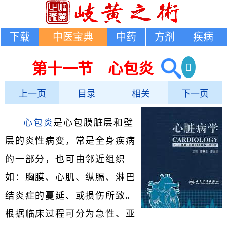
下载
中医宝典
中药
方剂
疾病
第十一节 心包炎
上一页
目录
相关
下一页
心包炎
是心包膜脏层和壁
层的炎性病变，常是全身疾病
的一部分，也可由邻近组织
如：胸膜、心肌、纵膈、淋巴
结炎症的蔓延、或损伤所致。
根据临床过程可分为急性、亚