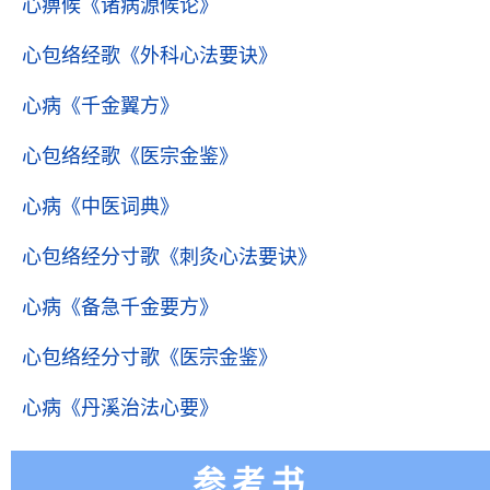
心痹候
《诸病源候论》
心包络经歌
《外科心法要诀》
心病
《千金翼方》
心包络经歌
《医宗金鉴》
心病
《中医词典》
心包络经分寸歌
《刺灸心法要诀》
心病
《备急千金要方》
心包络经分寸歌
《医宗金鉴》
心病
《丹溪治法心要》
参考书