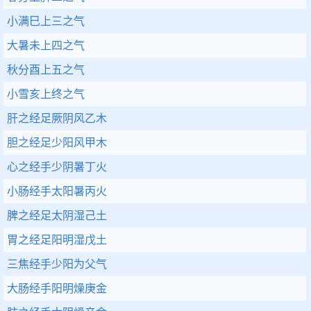
小满巳上三之气
大暑未上四之气
秋分酉上五之气
小雪亥上终之气
肝之经足厥阴风乙木
胆之经足少阳风甲木
心之经手少阴暑丁火
小肠经手太阳暑丙火
脾之经足太阴湿己土
胃之经足阳明湿戊土
三焦经手少阳为父气
大肠经手阳明燥庚金