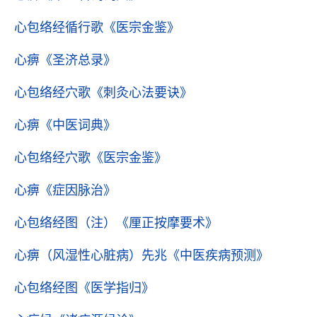
心包络经循行歌
《医宗金鉴》
心痹
《圣济总录》
心包络经穴歌
《刺灸心法要诀》
心痹
《中医词典》
心包络经穴歌
《医宗金鉴》
心痹
《症因脉治》
心包络经图（注）
《厘正按摩要术》
心痹（风湿性心脏病）先兆
《中医疾病预测》
心包络经图
《医学指归》