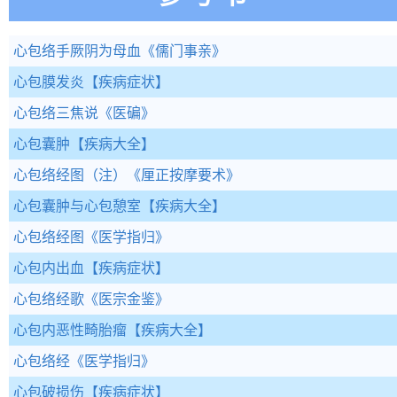
心包络手厥阴为母血
《儒门事亲》
心包膜发炎
【疾病症状】
心包络三焦说
《医碥》
心包囊肿
【疾病大全】
心包络经图（注）
《厘正按摩要术》
心包囊肿与心包憩室
【疾病大全】
心包络经图
《医学指归》
心包内出血
【疾病症状】
心包络经歌
《医宗金鉴》
心包内恶性畸胎瘤
【疾病大全】
心包络经
《医学指归》
心包破损伤
【疾病症状】