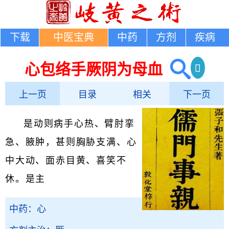
下载
中医宝典
中药
方剂
疾病
心包络手厥阴为母血
上一页
目录
相关
下一页
是动则病手心热、臂肘挛
急、腋肿，甚则胸胁支满、心
中大动、面赤目黄、喜笑不
休。是主
中药：心