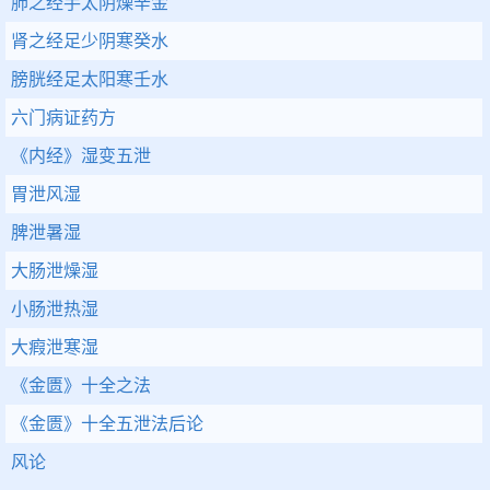
肺之经手太阴燥辛金
肾之经足少阴寒癸水
膀胱经足太阳寒壬水
六门病证药方
《内经》湿变五泄
胃泄风湿
脾泄暑湿
大肠泄燥湿
小肠泄热湿
大瘕泄寒湿
《金匮》十全之法
《金匮》十全五泄法后论
风论