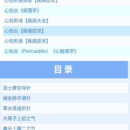
心包积液体征
【疾病症状】
心包炎
《病理学》
心包积液
【疾病大全】
心包炎
【疾病症状】
心包积液
【疾病症状】
心包炎（Pericarditis）
《心脏病学》
目录
湿土脾甘夺针
燥金肺辛清针
寒水肾咸折针
大寒子上初之气
春分上脾二之气