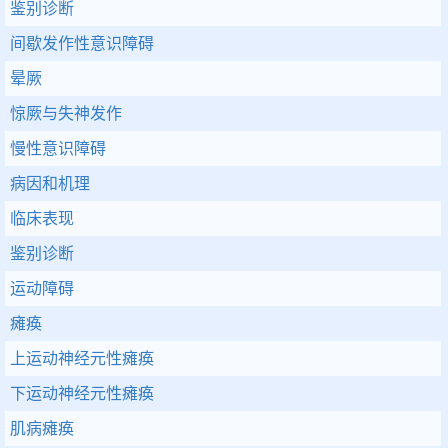
鉴别诊断
间歇发作性意识障碍
晕厥
惊厥与失神发作
慢性意识障碍
病因和机理
临床表现
鉴别诊断
运动障碍
瘫痪
上运动神经元性瘫痪
下运动神经元性瘫痪
肌病瘫痪