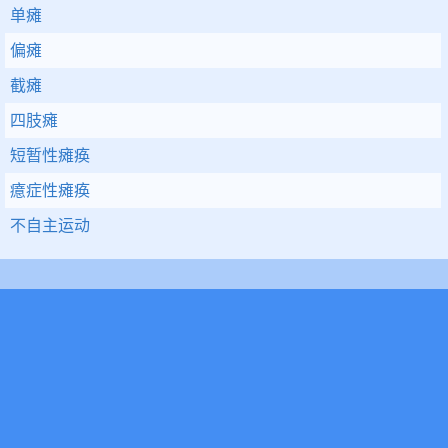
单瘫
偏瘫
截瘫
四肢瘫
短暂性瘫痪
癔症性瘫痪
不自主运动