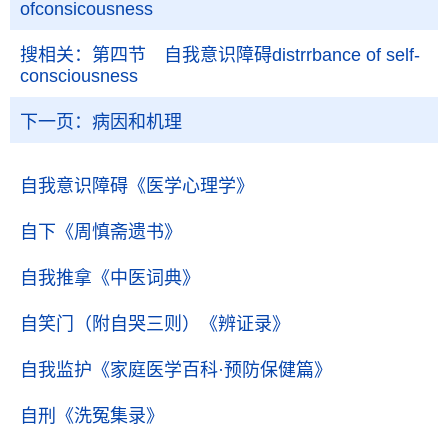
ofconsicousness
搜相关：
第四节 自我意识障碍distrrbance of self-
consciousness
下一页：
病因和机理
自我意识障碍
《医学心理学》
自下
《周慎斋遗书》
自我推拿
《中医词典》
自笑门（附自哭三则）
《辨证录》
自我监护
《家庭医学百科·预防保健篇》
自刑
《洗冤集录》