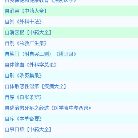
自我保健和健康教育
《预防医学》
自消容
【中药大全】
自刎
《外科十法》
自消容根
【中药大全】
自刎
《急救广生集》
自笑门（附自哭三则）
《辨证录》
自体输血
《外科学总论》
自刑
《洗冤集录》
自体敏感性湿疹
【疾病大全】
自序
《白喉条辨》
自述治愈牙疼之经过
《医学衷中参西录》
自序
《本草备要》
自事口草
【中药大全】