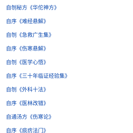
自刎秘方
《华佗神方》
自序
《难经悬解》
自刎
《急救广生集》
自序
《伤寒悬解》
自刎
《医学心悟》
自序
《三十年临证经验集》
自刎
《外科十法》
自序
《医林改错》
自通汤方
《伤寒论》
自序
《痰疠法门》