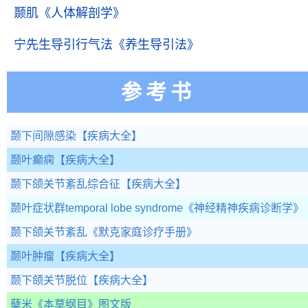
颞肌
《人体解剖学》
宁先生导引行气法
《养生导引法》
参考书
颞下间隙感染
【疾病大全】
颞叶癫痫
【疾病大全】
颞下颌关节紊乱综合征
【疾病大全】
颞叶症状群temporal lobe syndrome
《神经精神疾病诊断学》
颞下颌关节紊乱
《默克家庭诊疗手册》
颞叶肿瘤
【疾病大全】
颞下颌关节脱位
【疾病大全】
蘖米
《本草纲目》图文版