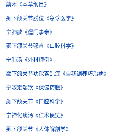
蘖木
《本草纲目》
颞下颌关节脱位
《急诊医学》
宁肺散
《儒门事亲》
颞下颌关节强直
《口腔科学》
宁肺汤
《外科理例》
颞下颌关节功能紊乱症
《自我调养巧治病》
宁咳定喘饮
《保健药膳》
颞下颌关节
《口腔科学》
宁神化痰汤
《仁术便览》
颞下颌关节
《人体解剖学》