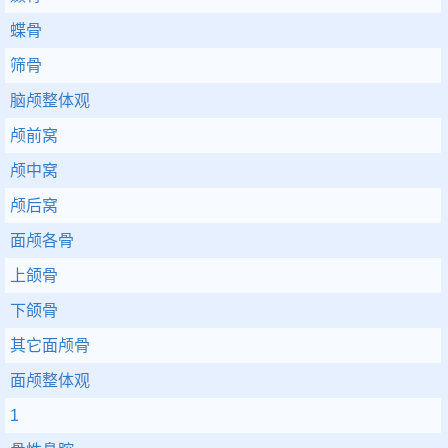
蝶骨
筛骨
脑颅整体观
颅前窝
颅中窝
颅后窝
面颅各骨
上颌骨
下颌骨
其它面颅骨
面颅整体观
1