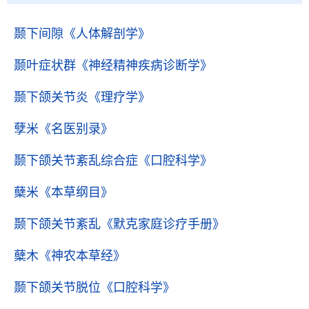
颞下间隙
《人体解剖学》
颞叶症状群
《神经精神疾病诊断学》
颞下颌关节炎
《理疗学》
孽米
《名医别录》
颞下颌关节紊乱综合症
《口腔科学》
蘖米
《本草纲目》
颞下颌关节紊乱
《默克家庭诊疗手册》
蘖木
《神农本草经》
颞下颌关节脱位
《口腔科学》