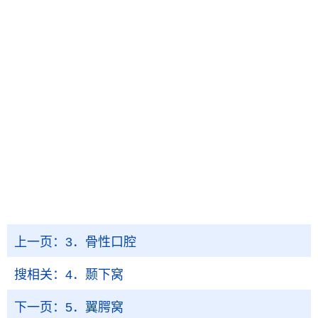
上一页：
3．骨性口腔
搜相关：
4．颞下窝
下一页：
5．翼腭窝