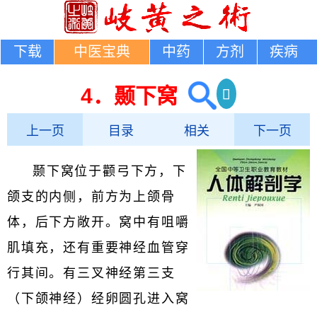
下载
中医宝典
中药
方剂
疾病
4．颞下窝
上一页
目录
相关
下一页
颞下窝位于颧弓下方，下
颌支的内侧，前方为上颌骨
体，后下方敞开。窝中有咀嚼
肌填充，还有重要神经血管穿
行其间。有三叉神经第三支
（下颌神经）经卵圆孔进入窝