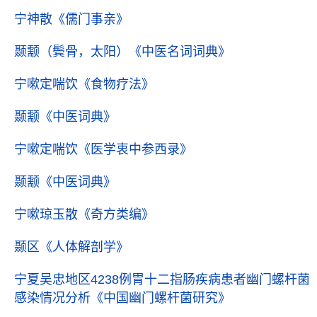
宁神散
《儒门事亲》
颞颥（鬓骨，太阳）
《中医名词词典》
宁嗽定喘饮
《食物疗法》
颞颥
《中医词典》
宁嗽定喘饮
《医学衷中参西录》
颞颥
《中医词典》
宁嗽琼玉散
《奇方类编》
颞区
《人体解剖学》
宁夏吴忠地区4238例胃十二指肠疾病患者幽门螺杆菌
感染情况分析
《中国幽门螺杆菌研究》