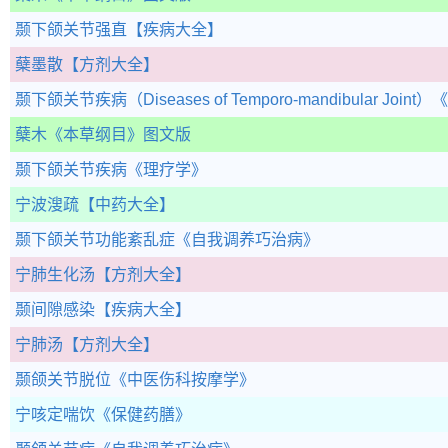
颞下颌关节强直
【疾病大全】
蘖墨散
【方剂大全】
颞下颌关节疾病（Diseases of Temporo-mandibular Joint）
《
蘖木
《本草纲目》图文版
颞下颌关节疾病
《理疗学》
宁波溲疏
【中药大全】
颞下颌关节功能紊乱症
《自我调养巧治病》
宁肺生化汤
【方剂大全】
颞间隙感染
【疾病大全】
宁肺汤
【方剂大全】
颞颌关节脱位
《中医伤科按摩学》
宁咳定喘饮
《保健药膳》