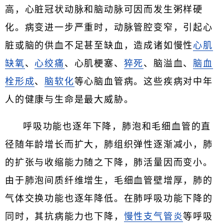
高，心脏冠状动脉和脑动脉可因而发生粥样硬
化。病变进一步严重时，动脉管腔变窄，引起心
脏或脑的供血不足甚至缺血，造成诸如慢性
心肌
缺氧
、
心绞痛
、心肌梗塞、
猝死
、脑溢血、
脑血
栓形成
、
脑软化
等心脑血管病。这些疾病对中年
人的健康与生命是最大威胁。
呼吸功能也逐年下降，肺泡和毛细血管的直
径随年龄增长而扩大，肺组织弹性逐渐减小，肺
的扩张与收缩能力随之下降，肺活量因而变小。
由于肺泡间质纤维增生，毛细血管壁增厚，肺的
气体交换功能也逐年降低。在肺呼吸功能下降的
同时，其抗病能力也下降，
慢性支气管炎
等呼吸