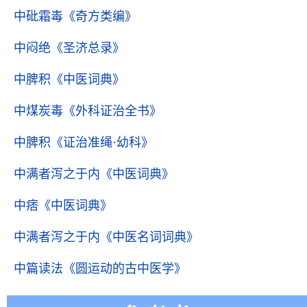
中砒霜毒
《奇方类编》
中闷绝
《圣济总录》
中脾积
《中医词典》
中煤炭毒
《外科证治全书》
中脾积
《证治准绳·幼科》
中满者泻之于内
《中医词典》
中痞
《中医词典》
中满者泻之于内
《中医名词词典》
中篇读法
《圆运动的古中医学》