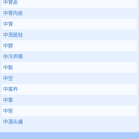
中膂俞
中膂内俞
中膂
中流砥柱
中髎
中冷声嘶
中魁
中空
中客杵
中客
中矩
中酒头痛