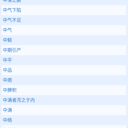
中清之腑
中气下陷
中气不足
中气
中鬾
中期引产
中平
中品
中痞
中脾积
中满者泻之于内
中满
中络