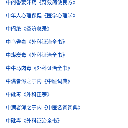
中闷香蒙汗药
《奇效简便良方》
中年人心理保健
《医学心理学》
中闷绝
《圣济总录》
中鸟雀毒
《外科证治全书》
中煤炭毒
《外科证治全书》
中牛马肉毒
《外科证治全书》
中满者泻之于内
《中医词典》
中砒毒
《外科正宗》
中满者泻之于内
《中医名词词典》
中砒毒
《外科证治全书》