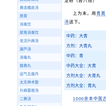
龙粉（各八钱）
黄连橘皮汤
上为末，用
青蒿
黑膏
汤
送下。
消毒饮
犀角消毒饮
中药：大青
羌活升麻汤
方剂：大青丸
漏芦汤
中药：青
消毒丸
中药大全：大青
雄黄丸
运气五瘟丹
方剂大全：大青丸
太无神术散
方剂大全：青丸
升麻葛根汤
1000余本中医
二黄汤