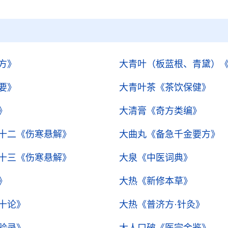
方》
大青叶（板蓝根、青黛）
要》
大青叶茶
《茶饮保健》
》
大清膏
《奇方类编》
十二
《伤寒悬解》
大曲丸
《备急千金要方》
十三
《伤寒悬解》
大泉
《中医词典》
》
大热
《新修本草》
十论》
大热
《普济方·针灸》