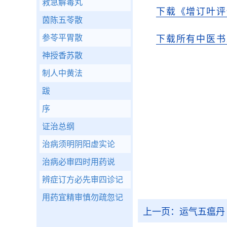
救急解毒丸
下载《增订叶评
茵陈五苓散
参苓平胃散
下载所有中医书
神授香苏散
制人中黄法
跋
序
证治总纲
治病须明阴阳虚实论
治病必审四时用药说
辨症订方必先审四诊记
用药宜精审慎勿疏忽记
上一页：
运气五瘟丹