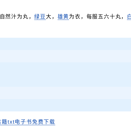
自然汁为丸，
绿豆
大，
雄黄
为衣，每服五六十丸，
古籍txt电子书免费下载