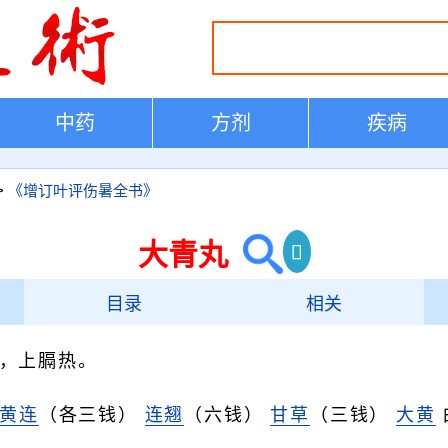
中药
方剂
疾病
>
《增订叶评伤暑全书》
大青丸
目录
相关
，上膈热。
黄连
（各三钱）
连翘
（六钱）
甘草
（三钱）
大黄