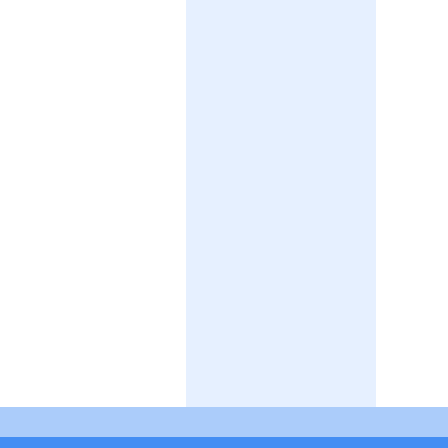
》
》
》