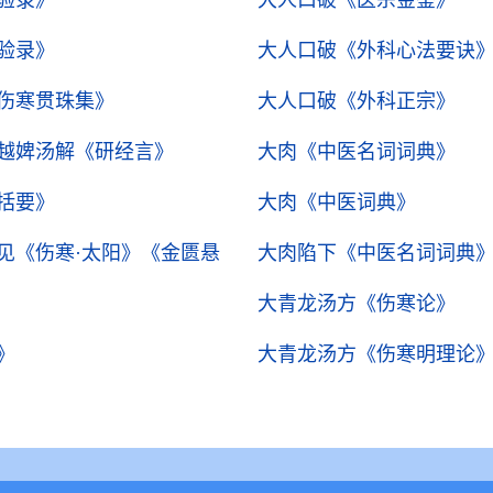
验录》
大人口破
《医宗金鉴》
验录》
大人口破
《外科心法要诀
伤寒贯珠集》
大人口破
《外科正宗》
越婢汤解
《研经言》
大肉
《中医名词词典》
括要》
大肉
《中医词典》
见《伤寒·太阳》
《金匮悬
大肉陷下
《中医名词词典
大青龙汤方
《伤寒论》
》
大青龙汤方
《伤寒明理论