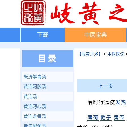
下载
中医宝典
【岐黄之术】
>
中医医论
目录
既济解毒汤
上一页
黄连阿胶汤
黄连汤
治时行瘟疫
发热
黄连泻心汤
黄连龙骨汤
薄荷
栀子
黄芩
黄连犀角汤