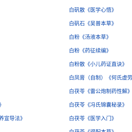
白矾散
《医学心悟》
白矾石
《吴普本草》
白粉
《汤液本草》
白粉
《药征续编》
白粉散
《小儿药证直诀》
白凤膏（自制）
《何氏虚
白茯苓
《雷公炮制药性解
》
白茯苓
《冯氏锦囊秘录》
养宣导法》
白茯苓
《医学入门》