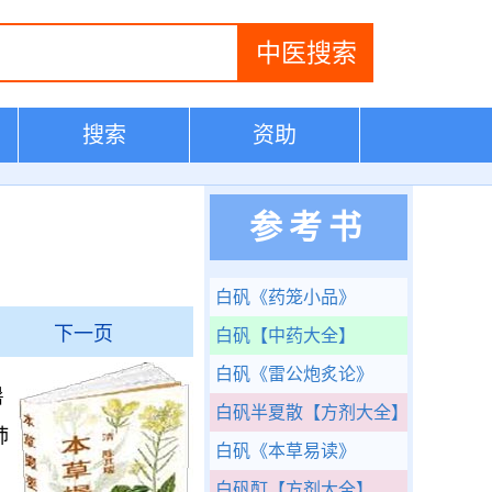
搜索
资助
参考书
白矾
《药笼小品》
下一页
白矾
【中药大全】
白矾
《雷公炮炙论》
暑
白矾半夏散
【方剂大全】
肺
白矾
《本草易读》
白矾酊
【方剂大全】