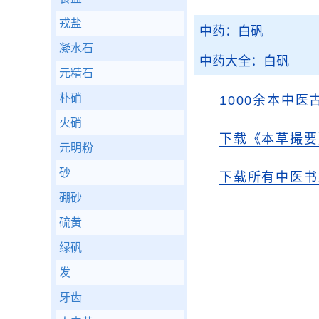
戎盐
中药：白矾
凝水石
中药大全：白矾
元精石
朴硝
1000余本中医
火硝
下载《本草撮要
元明粉
砂
下载所有中医书
硼砂
硫黄
绿矾
发
牙齿