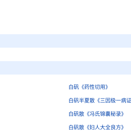
白矾
《药性切用》
白矾半夏散
《三因极一病
白矾散
《冯氏锦囊秘录》
白矾散
《妇人大全良方》