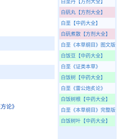
白垩丹
【方剂大全】
白矾丸
【方剂大全】
白垩
【中药大全】
白矾煮散
【方剂大全】
白垩
《本草纲目》图文版
白饭豆
【中药大全】
白垩
《证类本草》
白饭树
【中药大全】
白垩
《雷公炮炙论》
白饭树根
【中药大全】
证方论》
白垩
《本草纲目》完整版
白饭树叶
【中药大全】