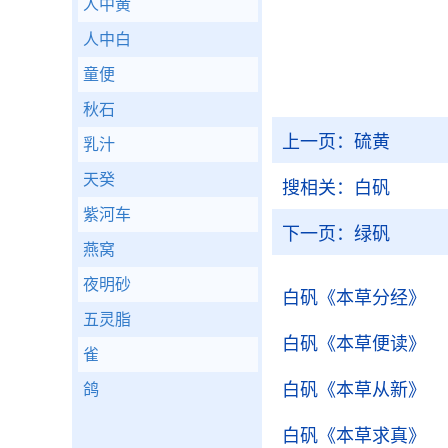
人中黄
人中白
童便
秋石
上一页：
硫黄
乳汁
天癸
搜相关：
白矾
紫河车
下一页：
绿矾
燕窝
夜明砂
白矾
《本草分经》
五灵脂
白矾
《本草便读》
雀
白矾
《本草从新》
鸽
白矾
《本草求真》