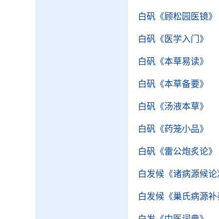
白矾
《顾松园医镜》
白矾
《医学入门》
白矾
《本草易读》
白矾
《本草备要》
白矾
《汤液本草》
白矾
《药笼小品》
白矾
《雷公炮炙论》
白发候
《诸病源候论
白发候
《巢氏病源补