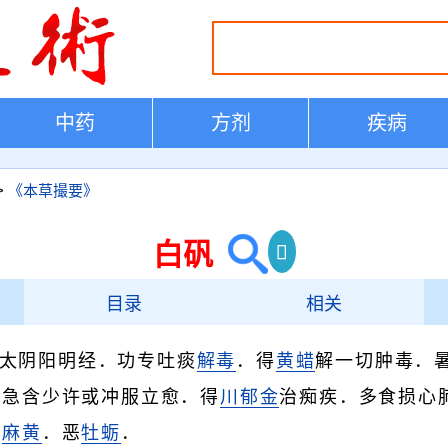
中药
方剂
疾病
>
《本草撮要》
白矾
目录
相关
太阴阳明经．功专吐痰
解毒
．得
黄蜡
解一切肿毒．
．急含少许或冲服立愈．得
川郁金
治痴疾．多食损心
畏
麻黄
．恶
牡蛎
．