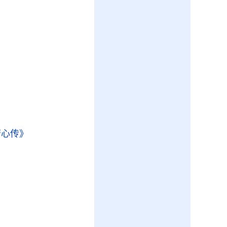
劳心传》
》