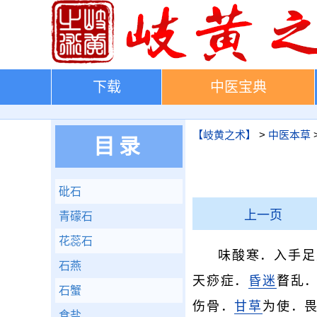
下载
中医宝典
【岐黄之术】
>
中医本草
目录
砒石
上一页
青礞石
花蕊石
味酸寒．入手足
石燕
天痧症．
昏迷
瞀乱
石蟹
伤骨．
甘草
为使．
食盐