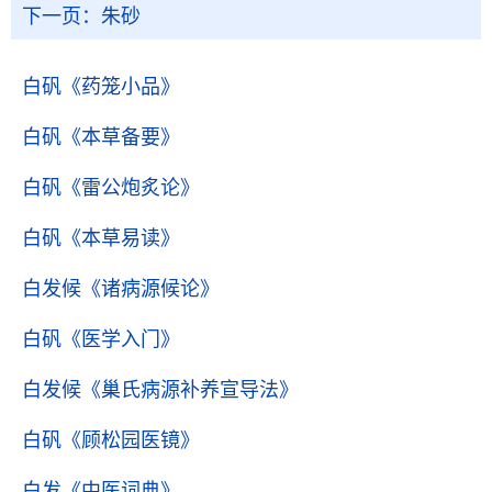
下一页：
朱砂
白矾
《药笼小品》
白矾
《本草备要》
白矾
《雷公炮炙论》
白矾
《本草易读》
白发候
《诸病源候论》
白矾
《医学入门》
白发候
《巢氏病源补养宣导法》
白矾
《顾松园医镜》
白发
《中医词典》