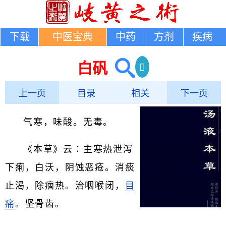
下载
中医宝典
中药
方剂
疾病
白矾
上一页
目录
相关
下一页
气寒，味酸。无毒。
《本草》云∶主寒热泄泻
下痢，白沃，阴蚀恶疮。消痰
止渴，除痼热。治咽喉闭，
目
痛
。坚骨齿。