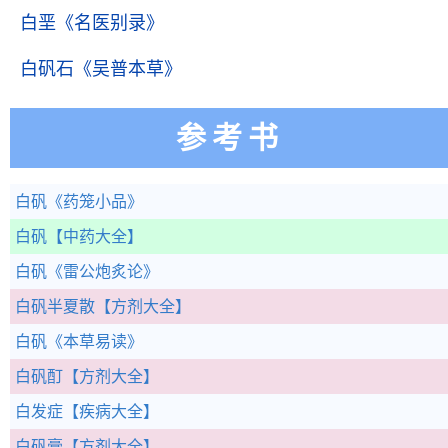
白垩
《名医别录》
白矾石
《吴普本草》
参考书
白矾
《药笼小品》
白矾
【中药大全】
白矾
《雷公炮炙论》
白矾半夏散
【方剂大全】
白矾
《本草易读》
白矾酊
【方剂大全】
白发症
【疾病大全】
白矾膏
【方剂大全】