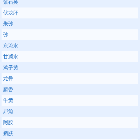
紫石英
伏龙肝
朱砂
砂
东流水
甘澜水
鸡子黄
龙骨
麝香
牛黄
犀角
阿胶
猪肤