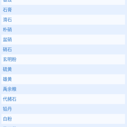
石膏
滑石
朴硝
盆硝
硝石
玄明粉
硫黄
雄黄
禹余粮
代赭石
铅丹
白粉