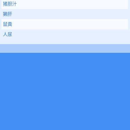
猪胆汁
獭肝
鼠粪
人尿