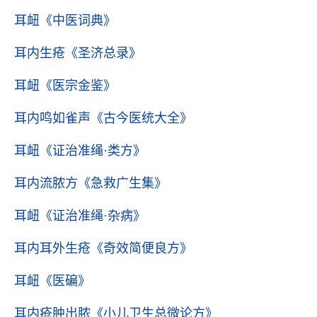
耳衄
《中医词典》
耳内生疮
《圣济总录》
耳衄
《医宗金鉴》
耳内鸣如雀声
《古今医统大全》
耳衄
《证治准绳·类方》
耳内流脓方
《急救广生集》
耳衄
《证治准绳·杂病》
耳内耳外生疮
《奇效简便良方》
耳衄
《医碥》
耳内疮肿出脓
《小儿卫生总微论方》