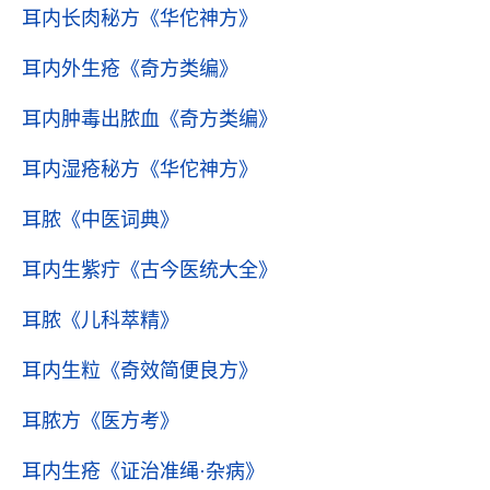
耳内长肉秘方
《华佗神方》
耳内外生疮
《奇方类编》
耳内肿毒出脓血
《奇方类编》
耳内湿疮秘方
《华佗神方》
耳脓
《中医词典》
耳内生紫疔
《古今医统大全》
耳脓
《儿科萃精》
耳内生粒
《奇效简便良方》
耳脓方
《医方考》
耳内生疮
《证治准绳·杂病》