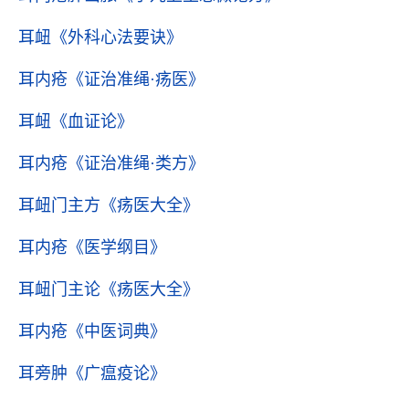
耳衄
《外科心法要诀》
耳内疮
《证治准绳·疡医》
耳衄
《血证论》
耳内疮
《证治准绳·类方》
耳衄门主方
《疡医大全》
耳内疮
《医学纲目》
耳衄门主论
《疡医大全》
耳内疮
《中医词典》
耳旁肿
《广瘟疫论》