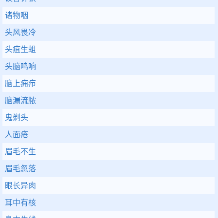
诸物咽
头风畏冷
头疽生蛆
头脑鸣响
脑上痈疖
脑漏流脓
鬼剃头
人面疮
眉毛不生
眉毛忽落
眼长异肉
耳中有核