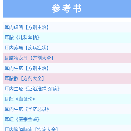
参考书
耳内虚鸣
【方剂主治】
耳脓
《儿科萃精》
耳内疼痛
【疾病症状】
耳脓独龙丹
【方剂大全】
耳内生疮
【方剂主治】
耳脓散
【方剂大全】
耳内生疮
《证治准绳·杂病》
耳衄
《血证论》
耳内生疮
《圣济总录》
耳衄
《医宗金鉴》
耳内脑膜脑疝
【疾病大全】