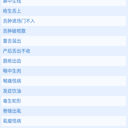
鼻中生线
疮生舌上
舌肿退场门不入
舌肿破棺散
重舌涎出
产后舌出不收
唇疮出齿
喉中生肉
喉痛怪病
发症饮油
毒生蛇形
脊缝出虱
虱瘤怪病