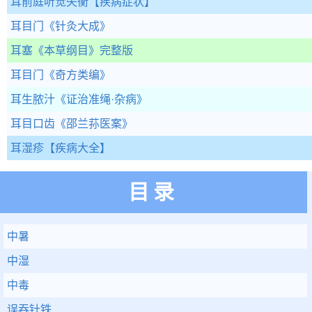
耳前庭听觉失衡
【疾病症状】
耳目门
《针灸大成》
耳塞
《本草纲目》完整版
耳目门
《奇方类编》
耳生脓汁
《证治准绳·杂病》
耳目口齿
《邵兰荪医案》
耳湿疹
【疾病大全】
目录
中暑
中湿
中毒
误吞针铁