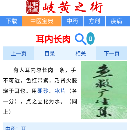
下载
中医宝典
中药
方剂
疾病
耳内长肉
上一页
目录
相关
下一页
有人耳内忽长肉一条，手
不可近，色红带紫，乃肾火滕
烧于耳也。用
硼砂
、
冰片
（各
一分），点之立化为水。（同
上）
中药：耳