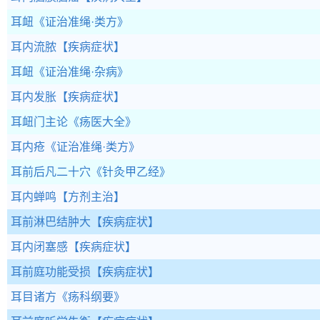
耳衄
《证治准绳·类方》
耳内流脓
【疾病症状】
耳衄
《证治准绳·杂病》
耳内发胀
【疾病症状】
耳衄门主论
《疡医大全》
耳内疮
《证治准绳·类方》
耳前后凡二十穴
《针灸甲乙经》
耳内蝉鸣
【方剂主治】
耳前淋巴结肿大
【疾病症状】
耳内闭塞感
【疾病症状】
耳前庭功能受损
【疾病症状】
耳目诸方
《疡科纲要》