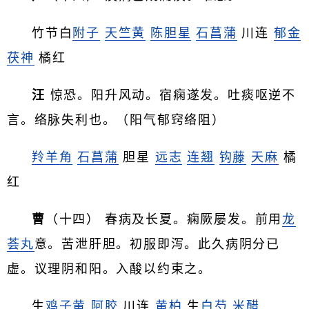
竹节白
附子
天竺黄
陈胆星
石菖蒲
川连
郁金
茯神
橘红
汪
惊恐。阳升风动。宿痫遂发。吐痰呕逆不
言。络脉失利也。（阳气郁窍络阻）
羚羊角
石菖蒲
胆星
远志
连翘
钩藤
天麻
橘
红
曹
（十四） 春病及长夏。痫厥屡发。前用
龙
荟丸
意。苦泄肝胆。初服即泻。此久病阴分已
虚。议理阴和阳。入酸以约束之。
生
鸡子黄
阿胶
川连
黄柏
生
白芍
米醋