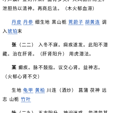
泄胆热以清神。再商后法。（木火郁血滞）
丹皮
丹参
细生地 黑山栀
茺蔚子
胡黄连
调
入
琥珀
末
张
（二二） 入冬不寐。痫疾遂发。此阳不潜
藏。治在肝肾。（肝肾阳升） 用虎潜法。
某
癫疾。脉不鼓指。议交心肾。益神志。
（火郁心肾不交）
生地
龟甲
黄柏
川连（酒炒） 菖蒲 茯神 远
志 山栀
竹叶