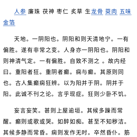
人参
廉珠 茯神 枣仁 炙草 生
龙骨
萸肉
五味
金箔
天地。一阴阳也。阴阳和则天清地宁。一有
偏胜。遂有非常之变。人身亦一阴阳也。阴阳和
则神清气定。一有偏胜。自致不测之 。故内经
曰。重阳者狂。重阴者癫。痫与癫。其原则同
也。古人集癫痫狂辨。以为阳并于阴。阴并于
阳。此诚不刊之论。言乎现症。狂则少卧不饥。
妄言妄笑。甚则上屋逾垣。其候多躁而常
醒。癫则或歌或哭。如醉如痴。甚至不知秽洁。
其候多静而常昏。痫则发作无时。卒然昏仆。筋