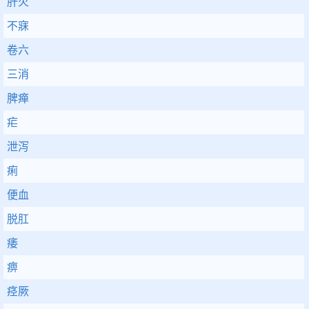
肝火
不寐
卷六
三消
脾瘅
疟
泄泻
痢
便血
脱肛
痿
痹
痉厥