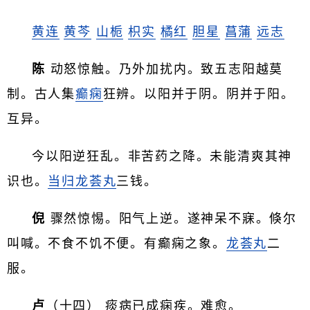
黄连
黄芩
山栀
枳实
橘红
胆星
菖蒲
远志
陈
动怒惊触。乃外加扰内。致五志阳越莫
制。古人集
癫痫
狂辨。以阳并于阴。阴并于阳。
互异。
今以阳逆狂乱。非苦药之降。未能清爽其神
识也。
当归龙荟丸
三钱。
倪
骤然惊惕。阳气上逆。遂神呆不寐。倏尔
叫喊。不食不饥不便。有癫痫之象。
龙荟丸
二
服。
卢
（十四） 痰病已成痫疾。难愈。