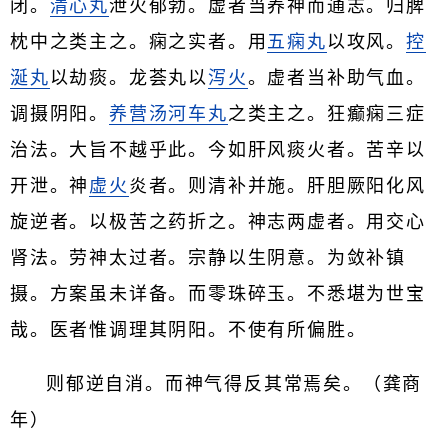
闭。
清心丸
泄火郁勃。虚者当养神而通志。归脾
枕中之类主之。痫之实者。用
五痫丸
以攻风。
控
涎丸
以劫痰。龙荟丸以
泻火
。虚者当补助气血。
调摄阴阳。
养营汤
河车丸
之类主之。狂癫痫三症
治法。大旨不越乎此。今如肝风痰火者。苦辛以
开泄。神
虚火
炎者。则清补并施。肝胆厥阳化风
旋逆者。以极苦之药折之。神志两虚者。用交心
肾法。劳神太过者。宗静以生阴意。为敛补镇
摄。方案虽未详备。而零珠碎玉。不悉堪为世宝
哉。医者惟调理其阴阳。不使有所偏胜。
则郁逆自消。而神气得反其常焉矣。（龚商
年）