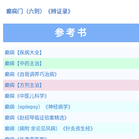
癫痫门（六则）
《辨证录》
参考书
癫痫
【疾病大全】
癫痫
【中药主治】
癫痫
《自我调养巧治病》
癫痫
【方剂主治】
癫痫
《中医儿科学》
癫痫（epilepsy）
《神经病学》
癫痫
《赵绍琴临证验案精选》
癫痫（痫附 余论见风痫）
《针灸资生经》