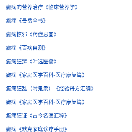
癫痫的营养治疗
《临床营养学》
癫痫
《景岳全书》
癫痫惊邪
《药症忌宜》
癫痫
《百病自测》
癫痫狂辨
《叶选医衡》
癫痫
《家庭医学百科-医疗康复篇》
癫痫狂乱（附鬼祟）
《经验丹方汇编》
癫痫
《家庭医学百科-医疗康复篇》
癫痫狂证
《古今名医汇粹》
癫痫
《默克家庭诊疗手册》