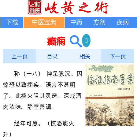
下载
中医宝典
中药
方剂
疾病
癫痫
上一页
目录
相关
下一页
孙
（十八） 神呆脉沉。因
惊恐以致痫疾。语言不甚明
了。此痰火阻其灵窍。深戒酒
肉浓味。静室善调。
经年可愈。（惊恐痰火
升）