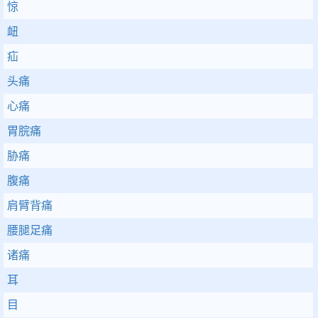
惊
衄
疝
头痛
心痛
胃脘痛
胁痛
腹痛
肩臂背痛
腰腿足痛
诸痛
耳
目