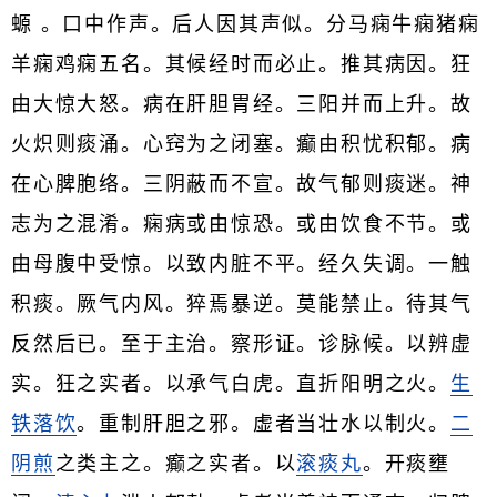
螈 。口中作声。后人因其声似。分马痫牛痫猪痫
羊痫鸡痫五名。其候经时而必止。推其病因。狂
由大惊大怒。病在肝胆胃经。三阳并而上升。故
火炽则痰涌。心窍为之闭塞。癫由积忧积郁。病
在心脾胞络。三阴蔽而不宣。故气郁则痰迷。神
志为之混淆。痫病或由惊恐。或由饮食不节。或
由母腹中受惊。以致内脏不平。经久失调。一触
积痰。厥气内风。猝焉暴逆。莫能禁止。待其气
反然后已。至于主治。察形证。诊脉候。以辨虚
实。狂之实者。以承气白虎。直折阳明之火。
生
铁落饮
。重制肝胆之邪。虚者当壮水以制火。
二
阴煎
之类主之。癫之实者。以
滚痰丸
。开痰壅