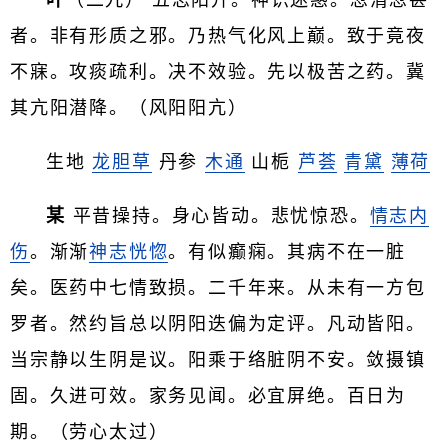
叶
（二九） 五志阳升。神识迷惑。忽清忽甚
者。非有形质之邪。乃热气化风上巅。致于竟夜
不寐。攻痰疏利。决不效验。先以极苦之药。冀
其亢阳潜降。（风阳阳亢）
生地
龙胆草
丹参
木通
山栀
芦荟
青黛
薄荷
某
平昔操持。身心皆动。悲忧惊恐。
情志内
伤
。渐渐
神志恍惚
。有似癫痫。其病不在一脏
矣。医药中七情致损。二千年来。从未有一方包
罗者。然约旨总以阴阳迭偏为定评。凡动皆阳。
当宗静以生阴是议。阳乘于络脏阴不安。敛摄镇
固。久进可效。家务见闻。必宜屏绝。百日为
期。（劳心太过）