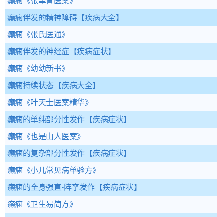
癫痫
《张聿青医案》
癫痫伴发的精神障碍
【疾病大全】
癫痫
《张氏医通》
癫痫伴发的神经症
【疾病症状】
癫痫
《幼幼新书》
癫痫持续状态
【疾病大全】
癫痫
《叶天士医案精华》
癫痫的单纯部分性发作
【疾病症状】
癫痫
《也是山人医案》
癫痫的复杂部分性发作
【疾病症状】
癫痫
《小儿常见病单验方》
癫痫的全身强直-阵挛发作
【疾病症状】
癫痫
《卫生易简方》