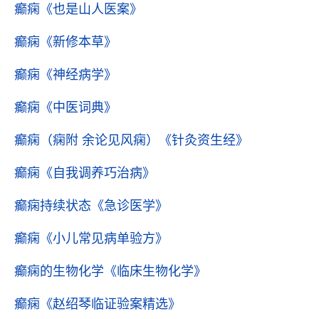
癫痫
《也是山人医案》
癫痫
《新修本草》
癫痫
《神经病学》
癫痫
《中医词典》
癫痫（痫附 余论见风痫）
《针灸资生经》
癫痫
《自我调养巧治病》
癫痫持续状态
《急诊医学》
癫痫
《小儿常见病单验方》
癫痫的生物化学
《临床生物化学》
癫痫
《赵绍琴临证验案精选》