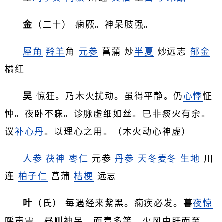
金
（二十） 痫厥。神呆肢强。
犀角
羚羊
角
元参
菖蒲 炒
半夏
炒远志
郁金
橘红
吴
惊狂。乃木火扰动。虽得平静。仍
心悸
怔
忡。夜卧不寐。诊脉虚细如丝。已非痰火有余。
议
补心丹
。以理心之用。（木火动心神虚）
人参
茯神
枣仁
元参
丹参
天冬
麦冬
生地
川
连
柏子仁
菖蒲
桔梗
远志
叶
（氏） 每遇经来紫黑。痫疾必发。暮
夜惊
呼声震。昼则神呆。面青多笑。火风由肝而至。