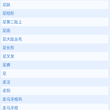
足趺
足短形
足第二趾上
足底
足大趾丛毛
足长形
足叉发
足痹
足
走注
走阳
走马牙疳风
走马牙疳