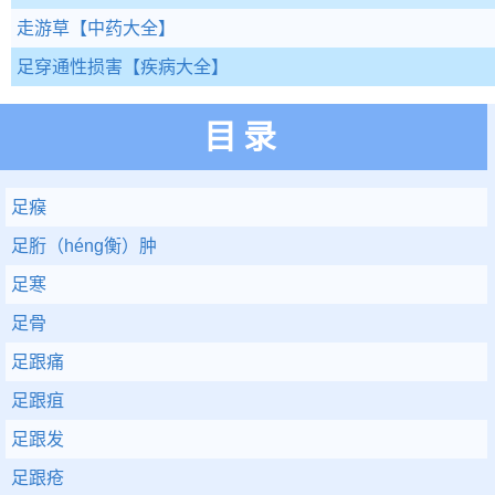
走游草
【中药大全】
足穿通性损害
【疾病大全】
目录
足瘊
足胻（héng衡）肿
足寒
足骨
足跟痛
足跟疽
足跟发
足跟疮