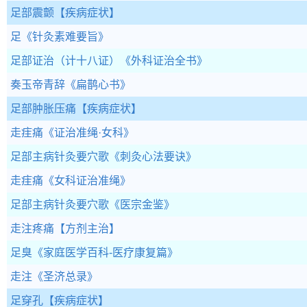
足部震颤
【疾病症状】
足
《针灸素难要旨》
足部证治（计十八证）
《外科证治全书》
奏玉帝青辞
《扁鹊心书》
足部肿胀压痛
【疾病症状】
走疰痛
《证治准绳·女科》
足部主病针灸要穴歌
《刺灸心法要诀》
走疰痛
《女科证治准绳》
足部主病针灸要穴歌
《医宗金鉴》
走注疼痛
【方剂主治】
足臭
《家庭医学百科-医疗康复篇》
走注
《圣济总录》
足穿孔
【疾病症状】