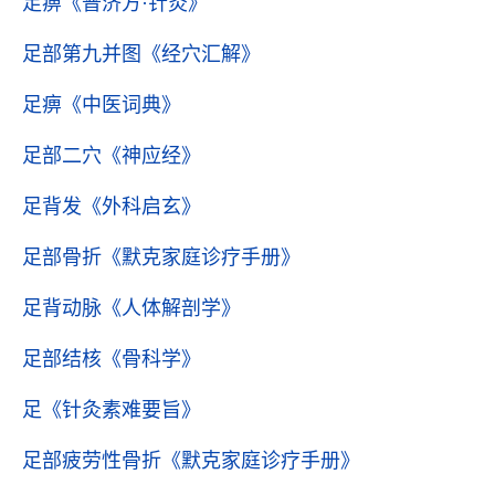
足痹
《普济方·针灸》
足部第九并图
《经穴汇解》
足痹
《中医词典》
足部二穴
《神应经》
足背发
《外科启玄》
足部骨折
《默克家庭诊疗手册》
足背动脉
《人体解剖学》
足部结核
《骨科学》
足
《针灸素难要旨》
足部疲劳性骨折
《默克家庭诊疗手册》