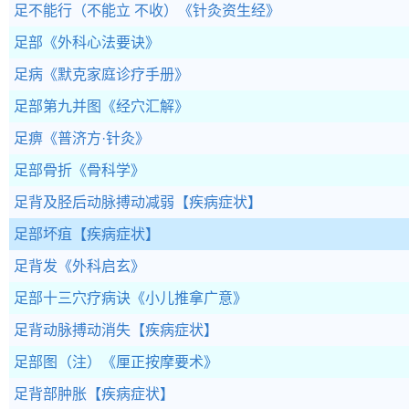
足不能行（不能立 不收）
《针灸资生经》
足部
《外科心法要诀》
足病
《默克家庭诊疗手册》
足部第九并图
《经穴汇解》
足痹
《普济方·针灸》
足部骨折
《骨科学》
足背及胫后动脉搏动减弱
【疾病症状】
足部坏疽
【疾病症状】
足背发
《外科启玄》
足部十三穴疗病诀
《小儿推拿广意》
足背动脉搏动消失
【疾病症状】
足部图（注）
《厘正按摩要术》
足背部肿胀
【疾病症状】