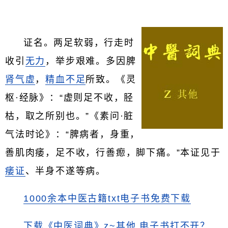
证名。两足软弱，行走时
收引
无力
，举步艰难。多因脾
肾气虚
，
精血不足
所致。《灵
枢·经脉》：“虚则足不收，胫
枯，取之所别也。”《素问·脏
气法时论》：“脾病者，身重，
善肌肉痿，足不收，行善瘛，脚下痛。”本证见于
痿证
、半身不遂等病。
1000余本中医古籍txt电子书免费下载
下载《中医词典》z~其他
电子书打不开？