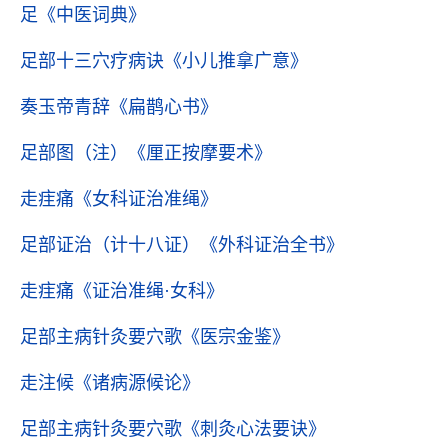
足
《中医词典》
足部十三穴疗病诀
《小儿推拿广意》
奏玉帝青辞
《扁鹊心书》
足部图（注）
《厘正按摩要术》
走疰痛
《女科证治准绳》
足部证治（计十八证）
《外科证治全书》
走疰痛
《证治准绳·女科》
足部主病针灸要穴歌
《医宗金鉴》
走注候
《诸病源候论》
足部主病针灸要穴歌
《刺灸心法要诀》