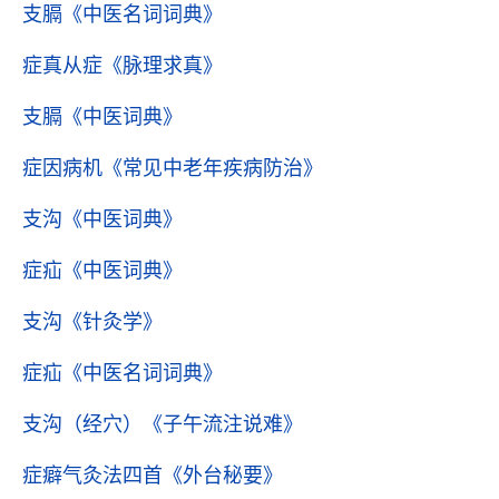
支膈
《中医名词词典》
症真从症
《脉理求真》
支膈
《中医词典》
症因病机
《常见中老年疾病防治》
支沟
《中医词典》
症疝
《中医词典》
支沟
《针灸学》
症疝
《中医名词词典》
支沟（经穴）
《子午流注说难》
症癖气灸法四首
《外台秘要》