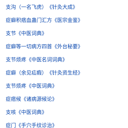
支沟（一名飞虎）
《针灸大成》
症癖积痞血蛊门汇方
《医宗金鉴》
支节
《中医词典》
症癖等一切病方四首
《外台秘要》
支节烦疼
《中医名词词典》
症癖（余见疝瘕）
《针灸资生经》
支节烦疼
《中医词典》
症痞候
《诸病源候论》
支咳
《中医词典》
症门
《手穴手纹诊治》