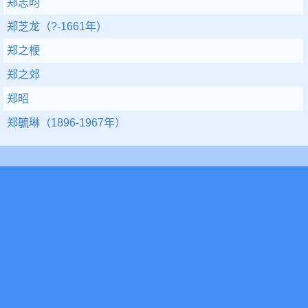
郑志昀
郑芝龙（?-1661年）
郑之楩
郑之郊
郑昭
郑毓琳（1896-1967年）