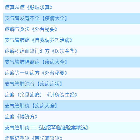
症真从症
《脉理求真》
支气管发育不全
【疾病大全】
症癖气灸法
《外台秘要》
支气管肺癌
《自我调养巧治病》
症癖积痞血蛊门汇方
《医宗金鉴》
支气管肺隔离症
【疾病大全】
症癖等一切病方
《外台秘要》
支气管肺泡音
【疾病症状】
症癖（余见疝瘕）
《针灸资生经》
支气管肺炎
【疾病大全】
症癖
《博济方》
支气管肺炎 二
《赵绍琴临证验案精选》
症脉轻重论
《医学源流论》