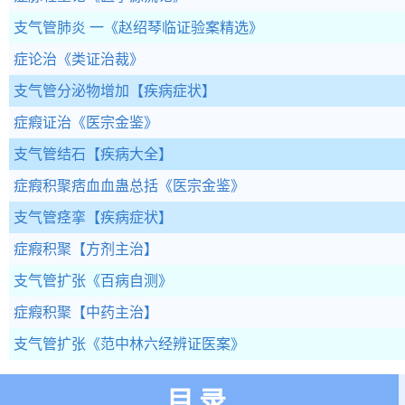
支气管肺炎 一
《赵绍琴临证验案精选》
症论治
《类证治裁》
支气管分泌物增加
【疾病症状】
症瘕证治
《医宗金鉴》
支气管结石
【疾病大全】
症瘕积聚痞血血蛊总括
《医宗金鉴》
支气管痉挛
【疾病症状】
症瘕积聚
【方剂主治】
支气管扩张
《百病自测》
症瘕积聚
【中药主治】
支气管扩张
《范中林六经辨证医案》
目录