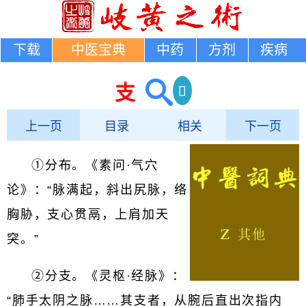
下载
中医宝典
中药
方剂
疾病
支
上一页
目录
相关
下一页
①分布。《素问·气穴
论》：“脉满起，斜出尻脉，络
胸胁，支心贯鬲，上肩加天
突。”
②分支。《灵枢·经脉》：
“肺手太阴之脉……其支者，从腕后直出次指内