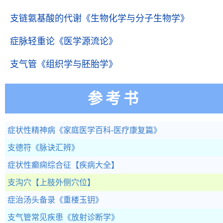
支链氨基酸的代谢
《生物化学与分子生物学》
症脉轻重论
《医学源流论》
支气管
《组织学与胚胎学》
参考书
症状性精神病
《家庭医学百科-医疗康复篇》
支德符
《脉诀汇辨》
症状性癫痫综合征
【疾病大全】
支沟穴
【上肢外侧穴位】
症治汤头备录
《重楼玉钥》
支气管常见疾患
《放射诊断学》