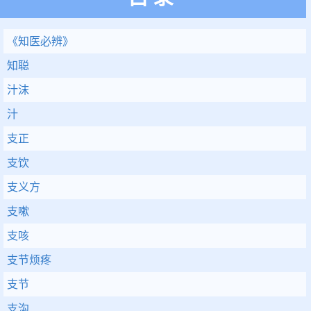
《知医必辨》
知聪
汁沫
汁
支正
支饮
支义方
支嗽
支咳
支节烦疼
支节
支沟