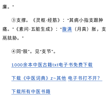
廉。”
③支撑。《灵枢·经筋》：“其病小指支跟肿
痛。”《素问·五脏生成》：“
腹满
（月真）胀，支
鬲胠胁。”
④同“肢”。见“支节”。
1000余本中医古籍txt电子书免费下载
下载《中医词典》z~其他
电子书打不开？
下载所有中医书籍