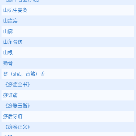
山栀生姜灸
山瘴疟
山廓
山角骨伤
山根
筛骨
翣（shà，音煞）舌
《痧症全书》
痧证痛
《痧胀玉衡》
痧后牙疳
《痧喉正义》