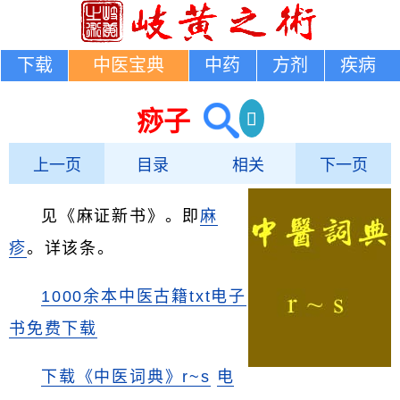
下载
中医宝典
中药
方剂
疾病
痧子
上一页
目录
相关
下一页
见《麻证新书》。即
麻
疹
。详该条。
1000余本中医古籍txt电子
书免费下载
下载《中医词典》r~s
电