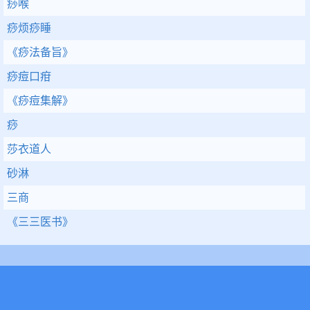
痧喉
痧烦痧睡
《痧法备旨》
痧痘口疳
《痧痘集解》
痧
莎衣道人
砂淋
三商
《三三医书》