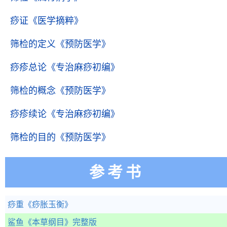
痧证
《医学摘粹》
筛检的定义
《预防医学》
痧疹总论
《专治麻痧初编》
筛检的概念
《预防医学》
痧疹续论
《专治麻痧初编》
筛检的目的
《预防医学》
参考书
痧重
《痧胀玉衡》
鲨鱼
《本草纲目》完整版