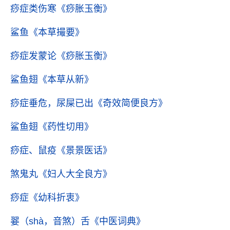
痧症类伤寒
《痧胀玉衡》
鲨鱼
《本草撮要》
痧症发蒙论
《痧胀玉衡》
鲨鱼翅
《本草从新》
痧症垂危，尿屎已出
《奇效简便良方》
鲨鱼翅
《药性切用》
痧症、鼠疫
《景景医话》
煞鬼丸
《妇人大全良方》
痧症
《幼科折衷》
翣（shà，音煞）舌
《中医词典》