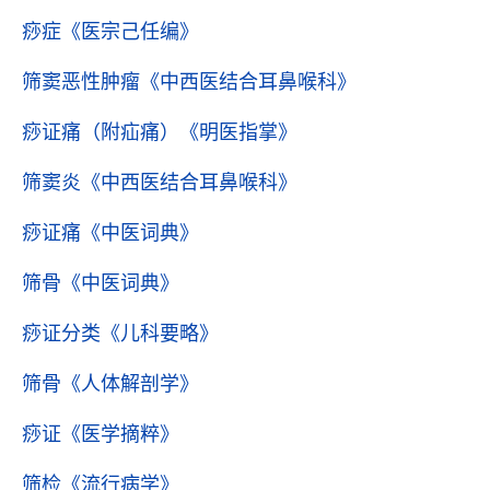
痧症
《医宗己任编》
筛窦恶性肿瘤
《中西医结合耳鼻喉科》
痧证痛（附疝痛）
《明医指掌》
筛窦炎
《中西医结合耳鼻喉科》
痧证痛
《中医词典》
筛骨
《中医词典》
痧证分类
《儿科要略》
筛骨
《人体解剖学》
痧证
《医学摘粹》
筛检
《流行病学》