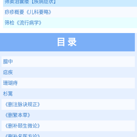
筛窦泪囊瘘
【疾病症状】
痧疹概要
《儿科要略》
筛检
《流行病学》
目录
膻中
痁疾
珊瑚痔
杉篱
《删注脉诀规正》
《删繁本草》
《删补颐生微论》
《删补名医方论》