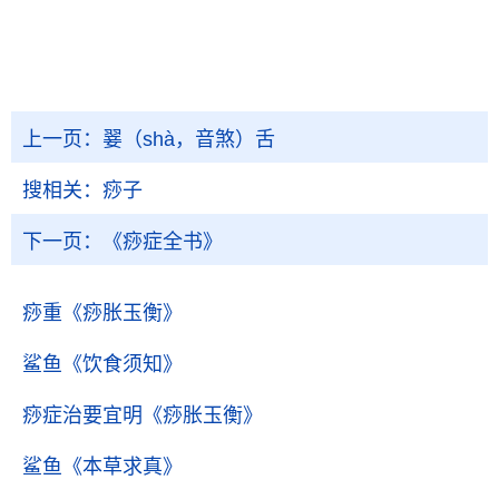
上一页：
翣（shà，音煞）舌
搜相关：
痧子
下一页：
《痧症全书》
痧重
《痧胀玉衡》
鲨鱼
《饮食须知》
痧症治要宜明
《痧胀玉衡》
鲨鱼
《本草求真》