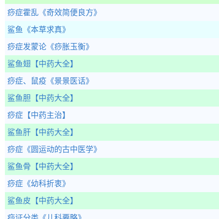
痧症霍乱
《奇效简便良方》
鲨鱼
《本草求真》
痧症发蒙论
《痧胀玉衡》
鲨鱼翅
【中药大全】
痧症、鼠疫
《景景医话》
鲨鱼胆
【中药大全】
痧症
【中药主治】
鲨鱼肝
【中药大全】
痧症
《圆运动的古中医学》
鲨鱼骨
【中药大全】
痧症
《幼科折衷》
鲨鱼皮
【中药大全】
痧证分类
《儿科要略》