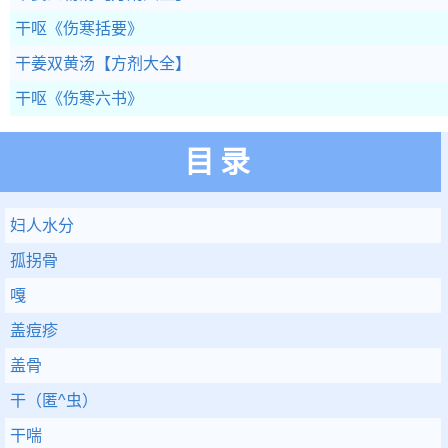
干呕
《伤寒括要》
干姜双黄汤
【方剂大全】
干呕
《伤寒六书》
目录
妇人水分
孤拐骨
嘎
盖痘疹
盖骨
干（匿^虫）
干喘