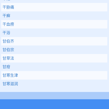
干胁痛
干癣
干血痨
干浴
甘伯齐
甘伯宗
甘草法
甘疳
甘寒生津
甘寒滋润