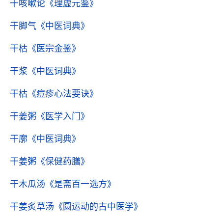
干咳嗽论
《理虚元鉴》
干脚气
《中医词典》
干枯
《医宗金鉴》
干浆
《中医词典》
干枯
《痘疹心法要诀》
干姜粥
《医学入门》
干廓
《中医词典》
干姜粥
《保健药膳》
干木瓜汤
《是斋百一选方》
干姜炙草汤
《圆运动的古中医学》