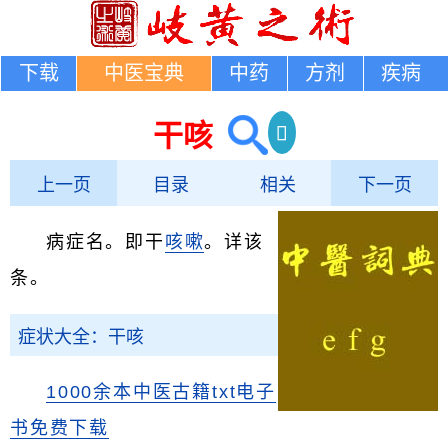
下载
中医宝典
中药
方剂
疾病
干咳
上一页
目录
相关
下一页
病症名。即干
咳嗽
。详该
条。
症状大全：干咳
1000余本中医古籍txt电子
书免费下载