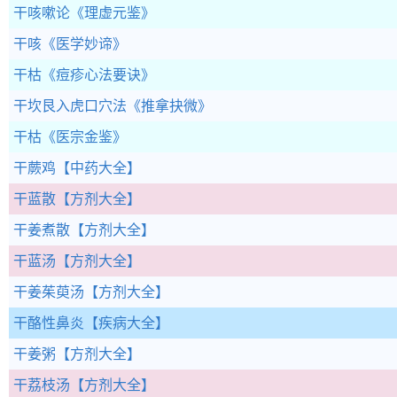
干咳嗽论
《理虚元鉴》
干咳
《医学妙谛》
干枯
《痘疹心法要诀》
干坎艮入虎口穴法
《推拿抉微》
干枯
《医宗金鉴》
干蕨鸡
【中药大全】
干蓝散
【方剂大全】
干姜煮散
【方剂大全】
干蓝汤
【方剂大全】
干姜茱萸汤
【方剂大全】
干酪性鼻炎
【疾病大全】
干姜粥
【方剂大全】
干荔枝汤
【方剂大全】