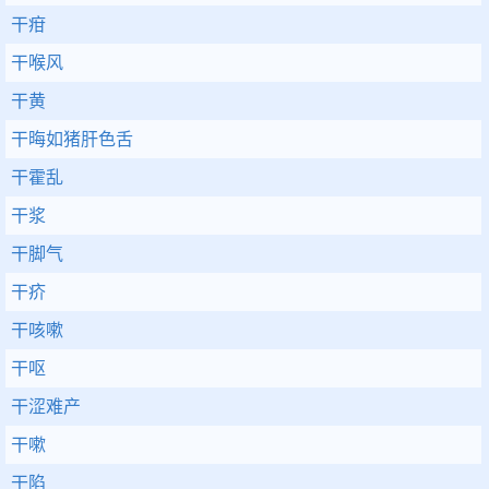
干疳
干喉风
干黄
干晦如猪肝色舌
干霍乱
干浆
干脚气
干疥
干咳嗽
干呕
干涩难产
干嗽
干陷