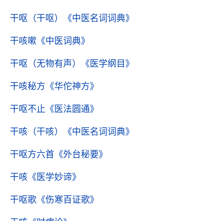
干呕（干呕）
《中医名词词典》
干咳嗽
《中医词典》
干呕（无物有声）
《医学纲目》
干咳秘方
《华佗神方》
干呕不止
《医法圆通》
干咳（干咳）
《中医名词词典》
干呕方六首
《外台秘要》
干咳
《医学妙谛》
干呕歌
《伤寒百证歌》