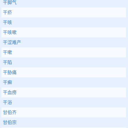
干脚气
干疥
干咳
干咳嗽
干涩难产
干嗽
干陷
干胁痛
干癣
干血痨
干浴
甘伯齐
甘伯宗