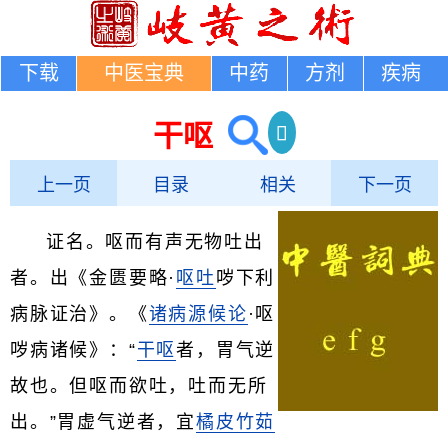
下载
中医宝典
中药
方剂
疾病
干呕
上一页
目录
相关
下一页
证名。呕而有声无物吐出
者。出《金匮要略·
呕吐
哕下利
病脉证治》。《
诸病源候论
·呕
哕病诸候》：“
干呕
者，胃气逆
故也。但呕而欲吐，吐而无所
出。”胃虚气逆者，宜
橘皮竹茹