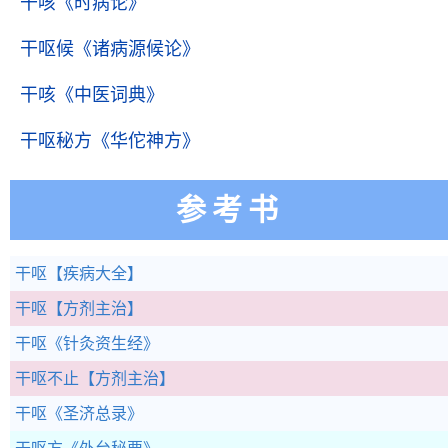
干咳
《时病论》
干呕候
《诸病源候论》
干咳
《中医词典》
干呕秘方
《华佗神方》
参考书
干呕
【疾病大全】
干呕
【方剂主治】
干呕
《针灸资生经》
干呕不止
【方剂主治】
干呕
《圣济总录》