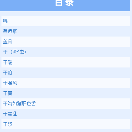
目录
嘎
盖痘疹
盖骨
干（匿^虫）
干喘
干疳
干喉风
干黄
干晦如猪肝色舌
干霍乱
干浆