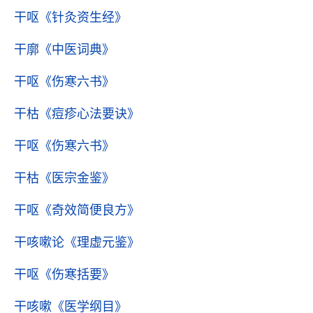
干呕
《针灸资生经》
干廓
《中医词典》
干呕
《伤寒六书》
干枯
《痘疹心法要诀》
干呕
《伤寒六书》
干枯
《医宗金鉴》
干呕
《奇效简便良方》
干咳嗽论
《理虚元鉴》
干呕
《伤寒括要》
干咳嗽
《医学纲目》