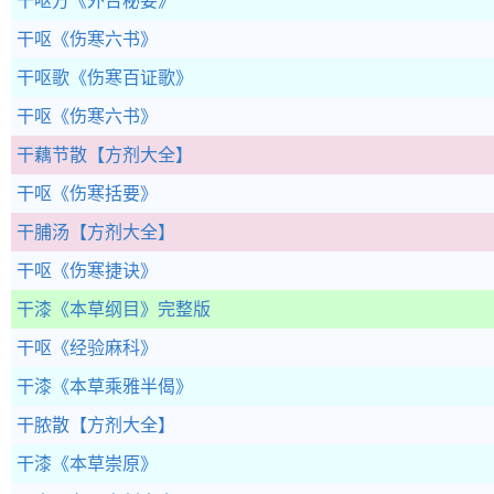
干呕方
《外台秘要》
干呕
《伤寒六书》
干呕歌
《伤寒百证歌》
干呕
《伤寒六书》
干藕节散
【方剂大全】
干呕
《伤寒括要》
干脯汤
【方剂大全】
干呕
《伤寒捷诀》
干漆
《本草纲目》完整版
干呕
《经验麻科》
干漆
《本草乘雅半偈》
干脓散
【方剂大全】
干漆
《本草崇原》