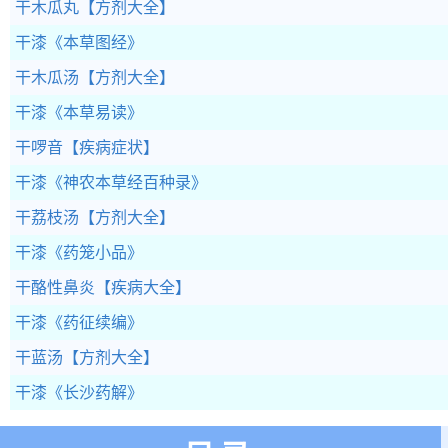
干木瓜丸
【方剂大全】
干漆
《本草图经》
干木瓜汤
【方剂大全】
干漆
《本草易读》
干啰音
【疾病症状】
干漆
《神农本草经百种录》
干荔枝汤
【方剂大全】
干漆
《药笼小品》
干酪性鼻炎
【疾病大全】
干漆
《药征续编》
干蓝汤
【方剂大全】
干漆
《长沙药解》