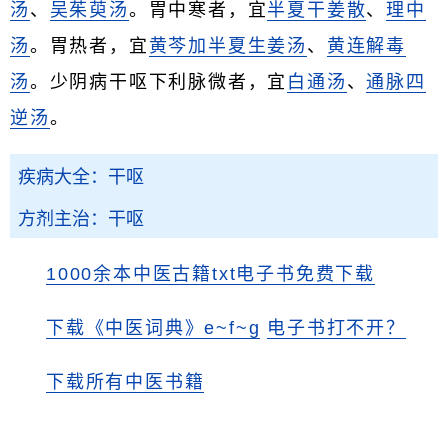
汤
、
吴茱萸汤
。胃中寒者，宜
半夏干姜散
、
理中
汤
。胃热者，宜
黄芩加半夏生姜汤
、
黄连解毒
汤
。少阴病干呕下利脉微者，宜
白通汤
、
通脉四
逆汤
。
疾病大全：干呕
方剂主治：干呕
1000余本中医古籍txt电子书免费下载
下载《中医词典》e~f~g
电子书打不开？
下载所有中医书籍