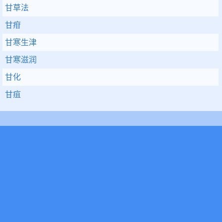
甘草法
甘疳
甘寒生津
甘寒滋润
甘化
甘疽