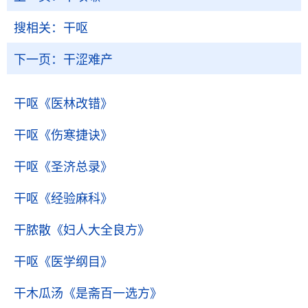
搜相关：
干呕
下一页：
干涩难产
干呕
《医林改错》
干呕
《伤寒捷诀》
干呕
《圣济总录》
干呕
《经验麻科》
干脓散
《妇人大全良方》
干呕
《医学纲目》
干木瓜汤
《是斋百一选方》