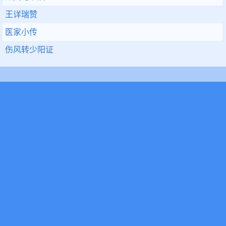
王详瑞赞
医家小传
伤风转少阳证