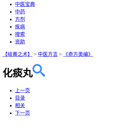
中医宝典
中药
方剂
疾病
搜索
资助
【岐黄之术】
>
中医方言
>
《奇方类编》
化痰丸
上一页
目录
相关
下一页