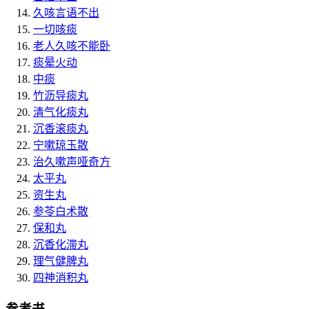
久咳言语不出
一切咳痰
老人久咳不能卧
痰晕火动
中痰
竹沥导痰丸
清气化痰丸
沉香滚痰丸
宁嗽琼玉散
治久嗽声哑奇方
太平丸
资生丸
参苓白术散
保和丸
沉香化滞丸
理气健脾丸
四神消积丸
参考书