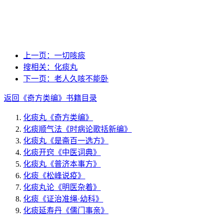
上一页：
一切咳痰
搜相关：
化痰丸
下一页：
老人久咳不能卧
返回《奇方类编》书籍目录
化痰丸
《奇方类编》
化痰顺气法
《时病论歌括新编》
化痰丸
《是斋百一选方》
化痰开窍
《中医词典》
化痰丸
《普济本事方》
化痰
《松峰说疫》
化痰丸论
《明医杂着》
化痰
《证治准绳·幼科》
化痰延寿丹
《儒门事亲》