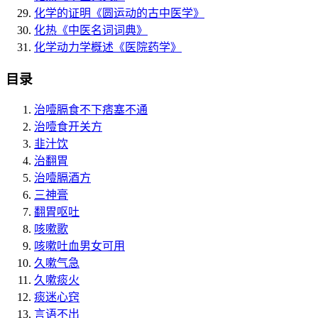
化学的证明
《圆运动的古中医学》
化热
《中医名词词典》
化学动力学概述
《医院药学》
目录
治噎膈食不下痞塞不通
治噎食开关方
韭汁饮
治翻胃
治噎膈酒方
三神膏
翻胃呕吐
咳嗽歌
咳嗽吐血男女可用
久嗽气急
久嗽痰火
痰迷心窍
言语不出