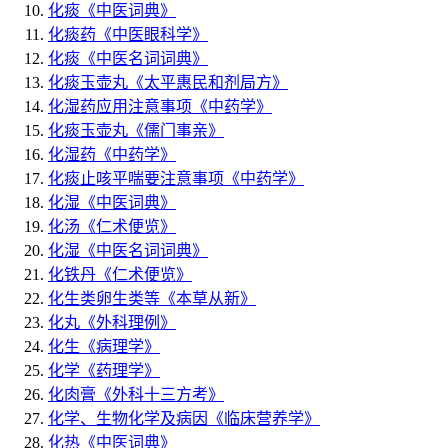
化痰
《中医词典》
化痰药
《中医眼科学》
化痰
《中医名词词典》
化痰玉壶丸
《太平惠民和剂局方》
化湿药应用注意事项
《中药学》
化痰玉壶丸
《儒门事亲》
化湿药
《中药学》
化痰止咳平喘要注意事项
《中药学》
化湿
《中医词典》
化汤
《仁术便览》
化湿
《中医名词词典》
化铁丹
《仁术便览》
化生类卵生类等
《本草从新》
化丸
《外科理例》
化生
《病理学》
化学
《药理学》
化肉膏
《外科十三方考》
化学、生物化学及病因
《临床营养学》
化热
《中医词典》