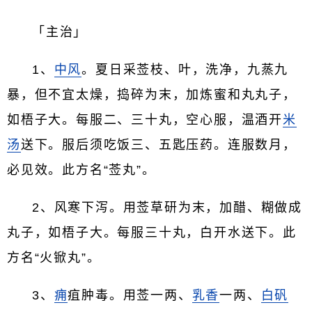
「主治」
1、
中风
。夏日采莶枝、叶，洗净，九蒸九
暴，但不宜太燥，捣碎为末，加炼蜜和丸丸子，
如梧子大。每服二、三十丸，空心服，温酒开
米
汤
送下。服后须吃饭三、五匙压药。连服数月，
必见效。此方名“莶丸”。
2、风寒下泻。用莶草研为末，加醋、糊做成
丸子，如梧子大。每服三十丸，白开水送下。此
方名“火锨丸”。
3、
痈
疽肿毒。用莶一两、
乳香
一两、
白矾