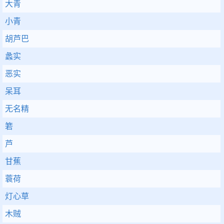
大青
小青
胡芦巴
蠡实
恶实
呆耳
无名精
箬
芦
甘蕉
蓑荷
灯心草
木贼