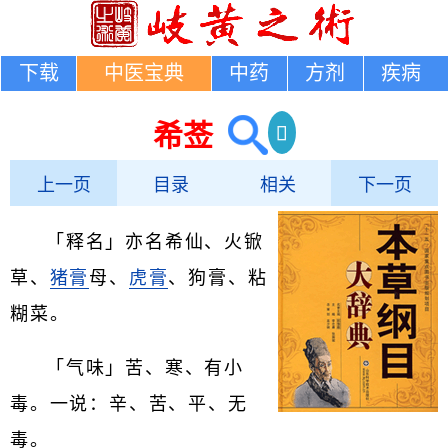
下载
中医宝典
中药
方剂
疾病
希莶
上一页
目录
相关
下一页
「释名」亦名希仙、火锨
草、
猪膏
母、
虎膏
、狗膏、粘
糊菜。
「气味」苦、寒、有小
毒。一说：辛、苦、平、无
毒。