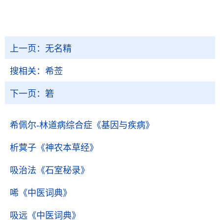
上一页：
无名精
搜相关：
希莶
下一页：
箬
希佩尔-林道病综合症
《基因与疾病》
析蓂子
《神农本草经》
吸治法
《石室秘录》
唏
《中医词典》
吸远
《中医词典》