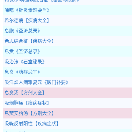
唏噫
《针灸素难要旨》
希尔德病
【疾病大全】
息胞
《圣济总录》
希恩综合征
【疾病大全】
息贲
《圣济总录》
吸治法
《石室秘录》
息贲
《药症忌宜》
吸洋烟人病难复元
《医门补要》
息贲汤
【方剂大全】
吸烟胸痛
【疾病症状】
息焚安胎汤
【方剂大全】
吸吮反射阳性
【疾病症状】