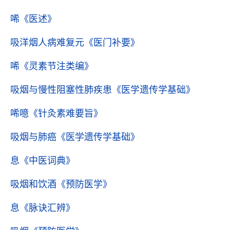
唏
《医述》
吸洋烟人病难复元
《医门补要》
唏
《灵素节注类编》
吸烟与慢性阻塞性肺疾患
《医学遗传学基础》
唏噫
《针灸素难要旨》
吸烟与肺癌
《医学遗传学基础》
息
《中医词典》
吸烟和饮酒
《预防医学》
息
《脉诀汇辨》