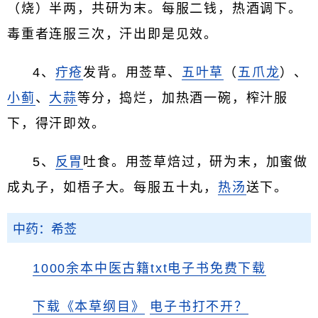
（烧）半两，共研为末。每服二钱，热酒调下。
毒重者连服三次，汗出即是见效。
4、
疔疮
发背。用莶草、
五叶草
（
五爪龙
）、
小蓟
、
大蒜
等分，捣烂，加热酒一碗，榨汁服
下，得汗即效。
5、
反胃
吐食。用莶草焙过，研为末，加蜜做
成丸子，如梧子大。每服五十丸，
热汤
送下。
中药：希莶
1000余本中医古籍txt电子书免费下载
下载《本草纲目》
电子书打不开？