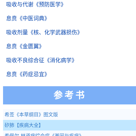
吸收与代谢
《预防医学》
息贲
《中医词典》
吸收剂量
《核、化学武器损伤》
息贲
《金匮翼》
吸收不良综合征
《消化病学》
息贲
《药症忌宜》
参考书
希莶
《本草纲目》图文版
矽肺
【疾病大全】
希佩尔-林道病综合症
《基因与疾病》