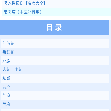
吸入性损伤
【疾病大全】
息肉痔
《中医外科学》
目录
红蓝花
番红花
燕脂
大蓟、小蓟
续断
漏卢
苎麻
苘麻