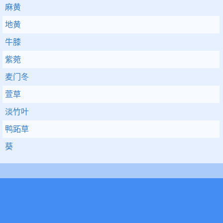
麻黄
地黄
牛膝
紫菀
麦门冬
萱草
淡竹叶
鸭跖草
葵