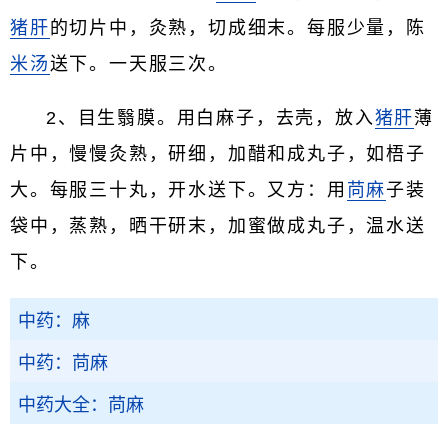
猪肝
的切片中，灸熟，切成细末。每服少量，陈
米汤
送下。一天服三次。
2、目生翳膜。用白麻子，去壳，放入
猪肝
薄
片中，慢慢灸熟，研细，加醋和成丸子，如梧子
大。每服三十丸，开水送下。又方：用
苘麻
子装
袋中，蒸熟，晒干研末，加蜜做成丸子，温水送
下。
中药：麻
中药：苘麻
中药大全：苘麻