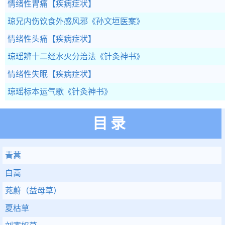
情绪性胃痛
【疾病症状】
琼兄内伤饮食外感风邪
《孙文垣医案》
情绪性头痛
【疾病症状】
琼瑶辨十二经水火分治法
《针灸神书》
情绪性失眠
【疾病症状】
琼瑶标本运气歌
《针灸神书》
目录
青蒿
白蒿
茺蔚（益母草）
夏枯草