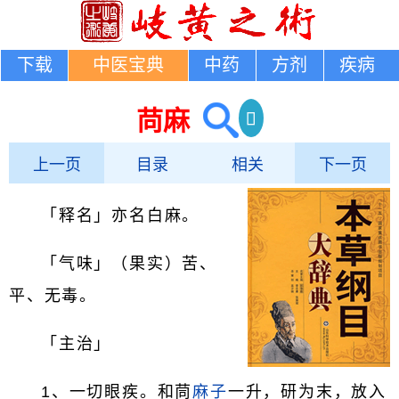
下载
中医宝典
中药
方剂
疾病
苘麻
上一页
目录
相关
下一页
「释名」亦名白麻。
「气味」（果实）苦、
平、无毒。
「主治」
1、一切眼疾。和茼
麻子
一升，研为末，放入