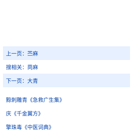
上一页：
苎麻
搜相关：
苘麻
下一页：
大青
黥刺雕青
《急救广生集》
庆
《千金翼方》
擎珠毒
《中医词典》