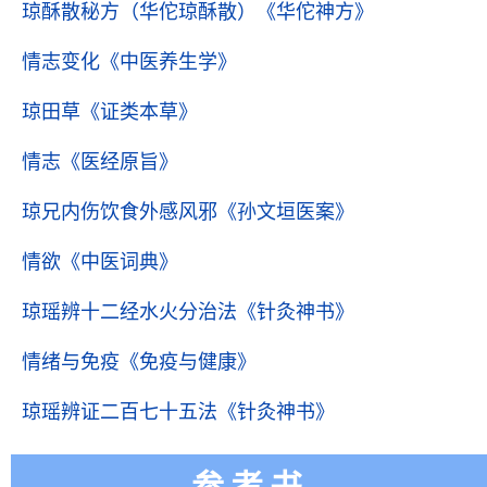
琼酥散秘方（华佗琼酥散）
《华佗神方》
情志变化
《中医养生学》
琼田草
《证类本草》
情志
《医经原旨》
琼兄内伤饮食外感风邪
《孙文垣医案》
情欲
《中医词典》
琼瑶辨十二经水火分治法
《针灸神书》
情绪与免疫
《免疫与健康》
琼瑶辨证二百七十五法
《针灸神书》
参考书