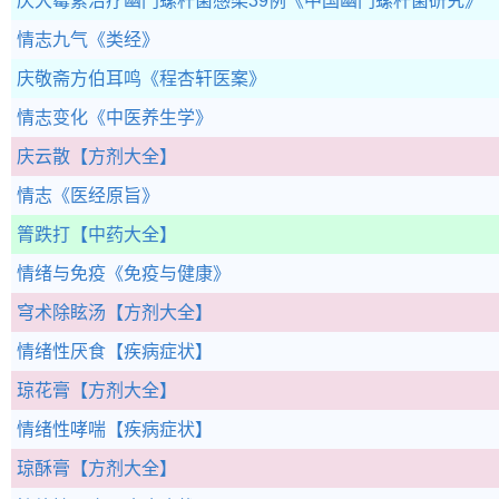
庆大霉素治疗幽门螺杆菌感染39例
《中国幽门螺杆菌研究》
情志九气
《类经》
庆敬斋方伯耳鸣
《程杏轩医案》
情志变化
《中医养生学》
庆云散
【方剂大全】
情志
《医经原旨》
箐跌打
【中药大全】
情绪与免疫
《免疫与健康》
穹术除眩汤
【方剂大全】
情绪性厌食
【疾病症状】
琼花膏
【方剂大全】
情绪性哮喘
【疾病症状】
琼酥膏
【方剂大全】