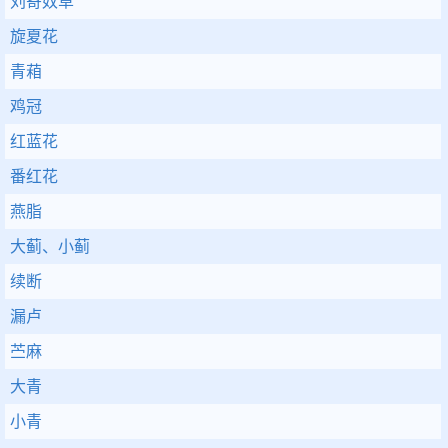
刘寄奴草
旋夏花
青葙
鸡冠
红蓝花
番红花
燕脂
大蓟、小蓟
续断
漏卢
苎麻
大青
小青