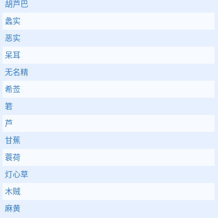
胡芦巴
蠡实
恶实
呆耳
无名精
希莶
箬
芦
甘蕉
蓑荷
灯心草
木贼
麻黄