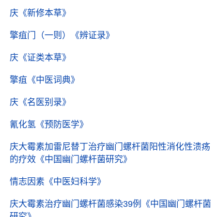
庆
《新修本草》
擎疽门（一则）
《辨证录》
庆
《证类本草》
擎疽
《中医词典》
庆
《名医别录》
氰化氢
《预防医学》
庆大霉素加雷尼替丁治疗幽门螺杆菌阳性消化性溃疡
的疗效
《中国幽门螺杆菌研究》
情志因素
《中医妇科学》
庆大霉素治疗幽门螺杆菌感染39例
《中国幽门螺杆菌
研究》