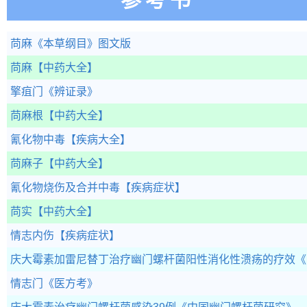
苘麻
《本草纲目》图文版
苘麻
【中药大全】
擎疽门
《辨证录》
苘麻根
【中药大全】
氰化物中毒
【疾病大全】
苘麻子
【中药大全】
氰化物烧伤及合并中毒
【疾病症状】
苘实
【中药大全】
情志内伤
【疾病症状】
庆大霉素加雷尼替丁治疗幽门螺杆菌阳性消化性溃疡的疗效
《
情志门
《医方考》