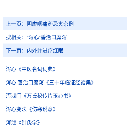
上一页：
阴虚咽痛药忌夹杂例
搜相关：
“泻心”善治口糜泻
下一页：
内外并进疗红眼
泻心
《中医名词词典》
泻心 善治口糜泻
《三十年临证经验集》
泻泄门
《万氏秘传片玉心书》
泻心变法
《伤寒说意》
泻泄
《针灸学》