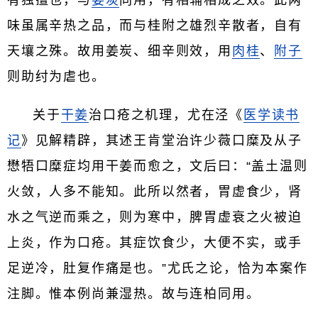
有独擅也，与
姜炭
同用，有相辅相成之效。此两
味虽属辛热之品，而与桂附之雄烈辛散者，自有
天壤之殊。故用姜炭、细辛则效，用
肉桂
、
附子
则助纣为虐也。
关于
干姜
治口疮之机理，尤在泾《
医学读书
记
》见解精辟，其述王肯堂治许少薇口糜及从子
懋牾口糜症均用干姜而愈之，文后曰：“盖土温则
火敛，人多不能知。此所以然者，胃虚食少，肾
水之气逆而乘之，则为寒中，脾胃虚衰之火被迫
上炎，作为口疮。其症饮食少，大便不实，或手
足逆冷，肚复作痛是也。”尤氏之论，恰为本案作
注脚。惟本例尚兼湿热。故与连柏同用。