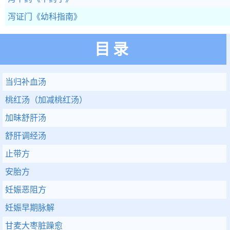
泻证门
《幼科指南》
目录
当归补血汤
桃红汤（加减桃红汤）
加昧舒肝汤
舒肝调经汤
止带方
安胎方
妊娠恶阻方
妊娠早期脉解
甘麦大枣脏躁愈