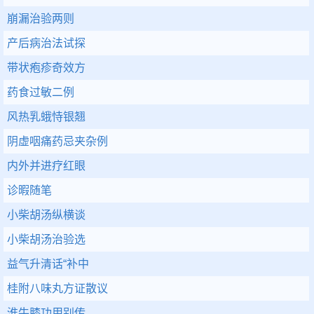
崩漏治验两则
产后病治法试探
带状疱疹奇效方
药食过敏二例
风热乳蛾恃银翘
阴虚咽痛药忌夹杂例
内外并进疗红眼
诊暇随笔
小柴胡汤纵横谈
小柴胡汤治验选
益气升清话“补中
桂附八味丸方证散议
淮牛膝功用别传