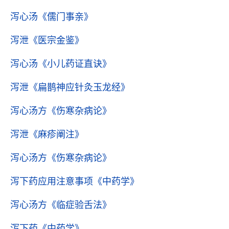
泻心汤
《儒门事亲》
泻泄
《医宗金鉴》
泻心汤
《小儿药证直诀》
泻泄
《扁鹊神应针灸玉龙经》
泻心汤方
《伤寒杂病论》
泻泄
《麻疹阐注》
泻心汤方
《伤寒杂病论》
泻下药应用注意事项
《中药学》
泻心汤方
《临症验舌法》
泻下药
《中药学》