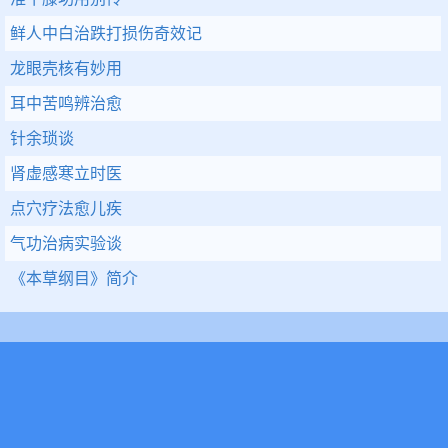
鲜人中白治跌打损伤奇效记
龙眼壳核有妙用
耳中苦鸣辨治愈
针余琐谈
肾虚感寒立时医
点穴疗法愈儿疾
气功治病实验谈
《本草纲目》简介