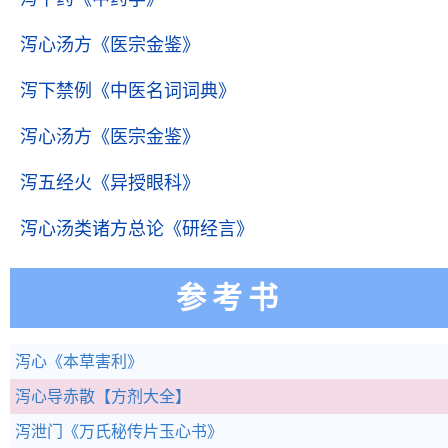
泻心汤方
《医宗金鉴》
泻下禁例
《中医名词词典》
泻心汤方
《医宗金鉴》
泻五经火
《异授眼科》
泻心汤类诸方总论
《研经言》
参考书
泻心
《本草害利》
泻心导赤散
【方剂大全】
泻泄门
《万氏秘传片玉心书》