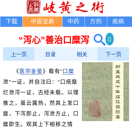
下载
中医宝典
中药
方剂
疾病
“泻心”善治口糜泻
上一页
目录
相关
下一页
《
医宗金鉴
》载有“
口糜
泄”一证，并自注曰：“口疮糜
烂泄泻一证，古经未载。以理
推之，虽云属热，然其上发口
糜，下泻即止，泻泄方止，口
糜即生。观其上下相移之情