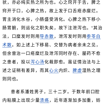
状，亦必纯实热之所为也。心之窍开于舌，脾之
窍开于口，心脾之热，故上发于口舌疮赤糜烂。
胃主消化水谷，小肠盛受消化。心脾之热下移小
肠胃腑，则运化之职失矣，故下注泄泻也。”其治
法，口糜发时则用
导赤散
，泄泻发时则用
参苓白
术散
。如上述上下移易、交替为病者余未之见，
但余曾治一口疮糜烂及泄泻同时存在、屡药不愈
之患者，投以
泻心汤
化裁即愈。虽证情治法与上
述之证稍有差异，而其
心火
内炽、
脾虚
湿热之理
则同也。
患者系潘姓男子，三十二岁。于数年前口腔
内粘膜上出现少量
溃疡
，近年逐渐加多加重，妨