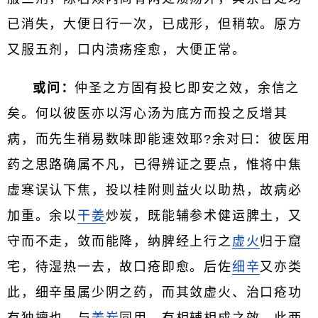
已消失，大便日行一次，已成形，但稍软。原方
又服五剂，口内溃疡痊愈，大便正常。
或问：
仲圣之方固有投匕即安之效，余信之
矣。何以彼医亦以泻心汤为底方而投之反增其
病，而先生稍易数味即能速效耶?余对曰：彼医用
药之思路确属不凡，已得辨证之要点，惟将中焦
虚寒误认下焦，投以桂附则益火以助热，故病必
加重。余以
干姜
炒炭，既能辅参术健运脾土，又
守而不走，敛而能降，纳脾经上行之
虚火
归于窟
宅，待湿热一去，故口疮即愈。后佐
细辛
又亦类
此，细辛虽属少阴之药，而其敛虚火、治口疮功