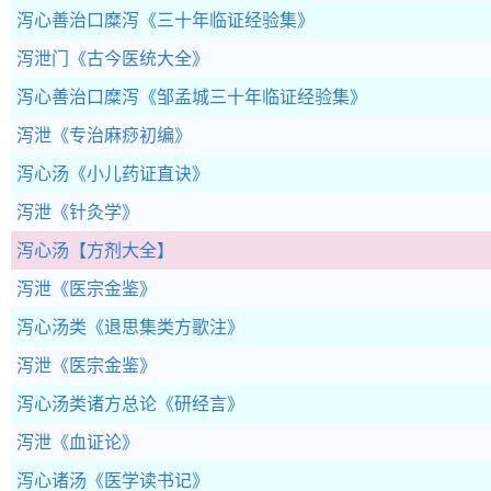
泻心善治口糜泻
《三十年临证经验集》
泻泄门
《古今医统大全》
泻心善治口糜泻
《邹孟城三十年临证经验集》
泻泄
《专治麻痧初编》
泻心汤
《小儿药证直诀》
泻泄
《针灸学》
泻心汤
【方剂大全】
泻泄
《医宗金鉴》
泻心汤类
《退思集类方歌注》
泻泄
《医宗金鉴》
泻心汤类诸方总论
《研经言》
泻泄
《血证论》
泻心诸汤
《医学读书记》