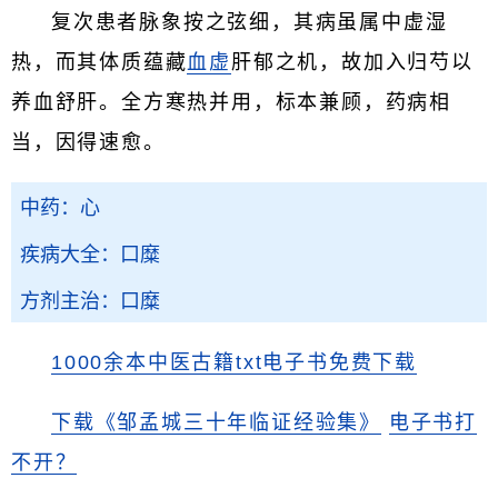
复次患者脉象按之弦细，其病虽属中虚湿
热，而其体质蕴藏
血虚
肝郁之机，故加入归芍以
养血舒肝。全方寒热并用，标本兼顾，药病相
当，因得速愈。
中药：心
疾病大全：口糜
方剂主治：口糜
1000余本中医古籍txt电子书免费下载
下载《邹孟城三十年临证经验集》
电子书打
不开？