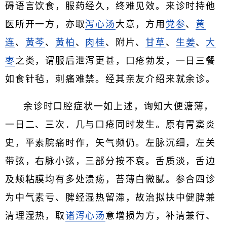
碍语言饮食，服药经久，终难见效。来诊时持他
医所开一方，亦取
泻心汤
大意，方用
党参
、
黄
连
、
黄芩
、
黄柏
、
肉桂
、附片、
甘草
、
生姜
、
大
枣
之类，谓服后泄泻更甚，口疮勃发，一日三餐
如食针毡，刺痛难禁。经其亲友介绍来就余诊。
余诊时口腔症状一如上述，询知大便溏薄，
一日二、三次．几与口疮同时发生。原有胃窦炎
史，平素脘痛时作，矢气频仍。左脉沉细，左关
带弦，右脉小弦，三部分按不衰。舌质淡，舌边
及颊粘膜均有多处溃疡，苔薄白微腻。参合四诊
为中气素亏、脾经湿热留滞，故治拟扶中健脾兼
清理湿热，取
诸泻心汤
意增损为方，补清兼行、