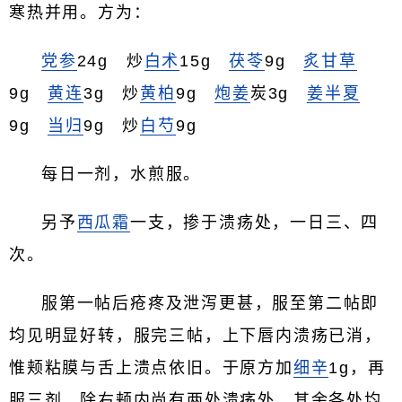
寒热并用。方为：
党参
24g 炒
白术
15g
茯苓
9g
炙甘草
9g
黄连
3g 炒
黄柏
9g
炮姜
炭3g
姜半夏
9g
当归
9g 炒
白芍
9g
每日一剂，水煎服。
另予
西瓜霜
一支，掺于溃疡处，一日三、四
次。
服第一帖后疮疼及泄泻更甚，服至第二帖即
均见明显好转，服完三帖，上下唇内溃疡已消，
惟颊粘膜与舌上溃点依旧。于原方加
细辛
1g，再
服三剂，除右颊内尚有两处溃疡外，其余各处均