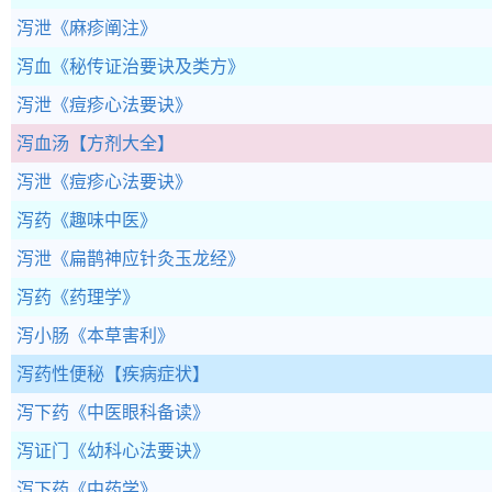
泻泄
《麻疹阐注》
泻血
《秘传证治要诀及类方》
泻泄
《痘疹心法要诀》
泻血汤
【方剂大全】
泻泄
《痘疹心法要诀》
泻药
《趣味中医》
泻泄
《扁鹊神应针灸玉龙经》
泻药
《药理学》
泻小肠
《本草害利》
泻药性便秘
【疾病症状】
泻下药
《中医眼科备读》
泻证门
《幼科心法要诀》
泻下药
《中药学》