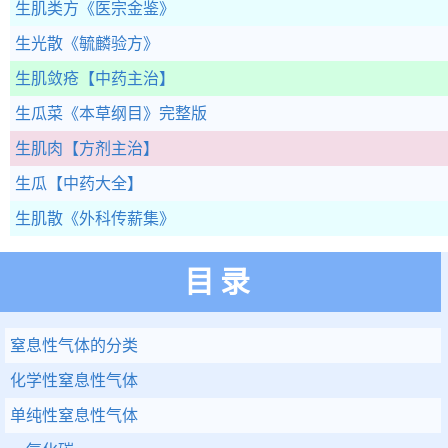
生肌类方
《医宗金鉴》
生光散
《毓麟验方》
生肌敛疮
【中药主治】
生瓜菜
《本草纲目》完整版
生肌肉
【方剂主治】
生瓜
【中药大全】
生肌散
《外科传薪集》
目录
窒息性气体的分类
化学性窒息性气体
单纯性窒息性气体