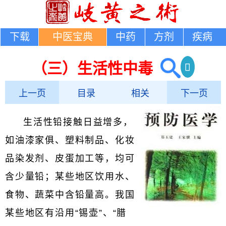
下载
中医宝典
中药
方剂
疾病
（三）生活性中毒
上一页
目录
相关
下一页
生活性铅接触日益增多，
如油漆家俱、塑料制品、化妆
品染发剂、皮蛋加工等，均可
含少量铅；某些地区饮用水、
食物、蔬菜中含铅量高。我国
某些地区有沿用“锡壶”、“腊