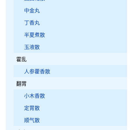
中金丸
丁香丸
半夏煮散
玉液散
霍乱
人参藿香散
翻胃
小木香散
定胃散
顺气散