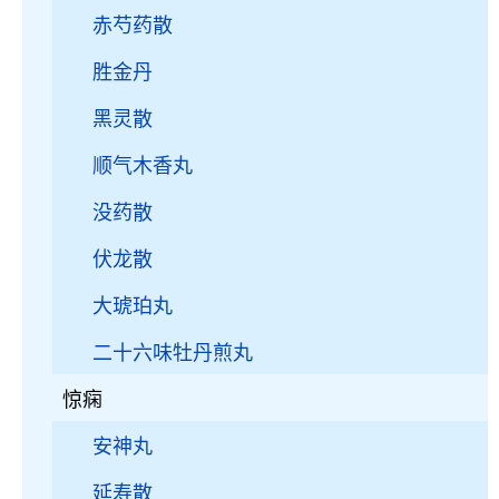
赤芍药散
胜金丹
黑灵散
顺气木香丸
没药散
伏龙散
大琥珀丸
二十六味牡丹煎丸
惊痫
安神丸
延寿散