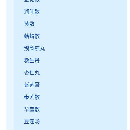
润肺散
黄散
蛤蚧散
鹅梨煎丸
救生丹
杏仁丸
紫苏膏
秦艽散
华盖散
豆蔻汤