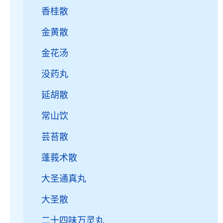
香桂散
金黄散
金花汤
没药丸
延胡散
常山饮
芸苔散
蓬莪术散
大圣通真丸
大圣散
二十四味万灵丸