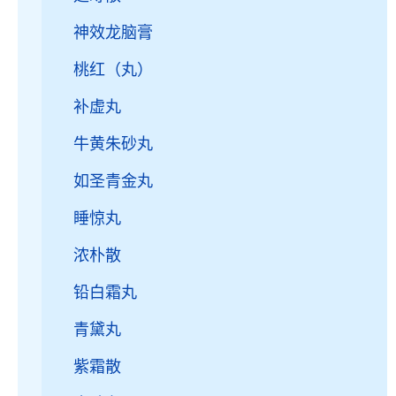
神效龙脑膏
桃红（丸）
补虚丸
牛黄朱砂丸
如圣青金丸
睡惊丸
浓朴散
铅白霜丸
青黛丸
紫霜散