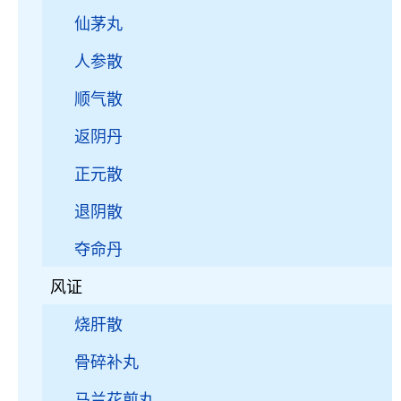
仙茅丸
人参散
顺气散
返阴丹
正元散
退阴散
夺命丹
风证
烧肝散
骨碎补丸
马兰花煎丸