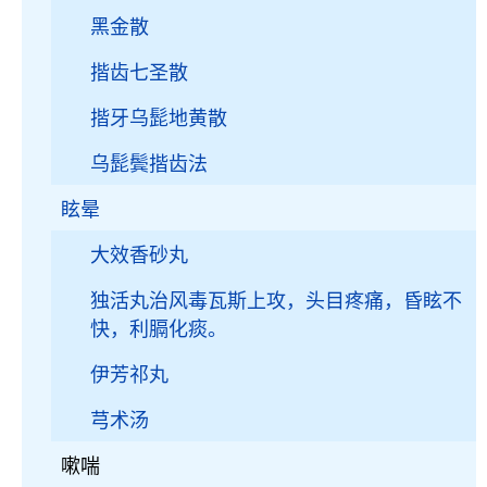
黑金散
揩齿七圣散
揩牙乌髭地黄散
乌髭鬓揩齿法
眩晕
大效香砂丸
独活丸治风毒瓦斯上攻，头目疼痛，昏眩不
快，利膈化痰。
伊芳祁丸
芎术汤
嗽喘