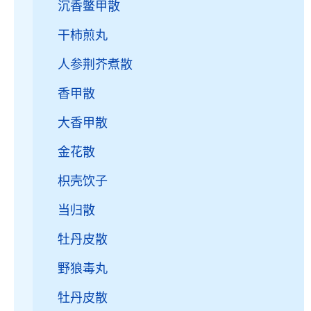
沉香鳖甲散
干柿煎丸
人参荆芥煮散
香甲散
大香甲散
金花散
枳壳饮子
当归散
牡丹皮散
野狼毒丸
牡丹皮散