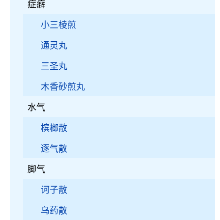
症癖
小三棱煎
通灵丸
三圣丸
木香砂煎丸
水气
槟榔散
逐气散
脚气
诃子散
乌药散