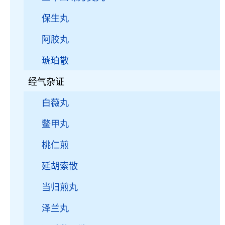
保生丸
阿胶丸
琥珀散
经气杂证
白薇丸
鳖甲丸
桃仁煎
延胡索散
当归煎丸
泽兰丸