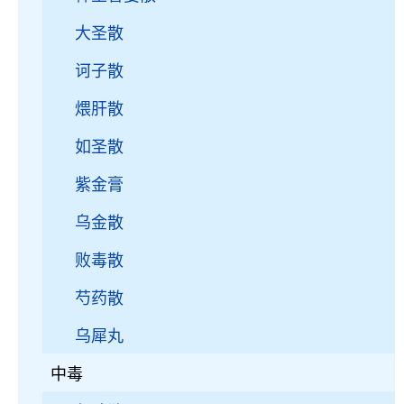
大圣散
诃子散
煨肝散
如圣散
紫金膏
乌金散
败毒散
芍药散
乌犀丸
中毒