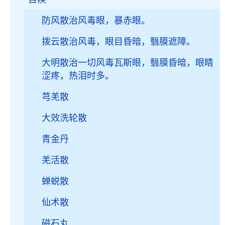
防风散治风毒眼，暴赤眼。
拨云散治风毒，眼目昏暗，翳膜遮障。
大明散治一切风毒瓦斯眼，翳膜昏暗，眼睛
涩疼，热泪时多。
芎羌散
大效洗轮散
青金丹
羌活散
蝉蜕散
仙术散
磁石丸