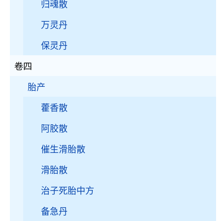
归魂散
万灵丹
保灵丹
卷四
胎产
藿香散
阿胶散
催生滑胎散
滑胎散
治子死胎中方
备急丹