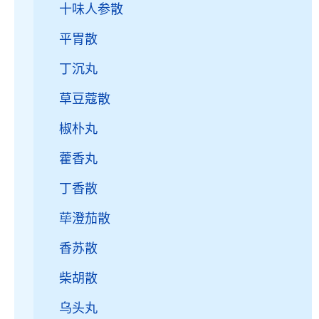
十味人参散
平胃散
丁沉丸
草豆蔻散
椒朴丸
藿香丸
丁香散
荜澄茄散
香苏散
柴胡散
乌头丸