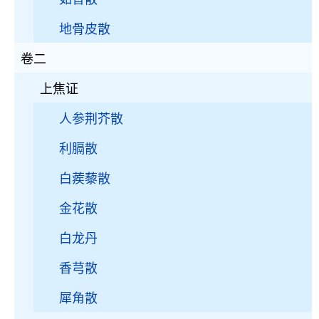
地骨皮散
卷二
上焦证
人参荆芥散
利膈散
白蒺藜散
金花散
白龙丹
香芎散
犀角散