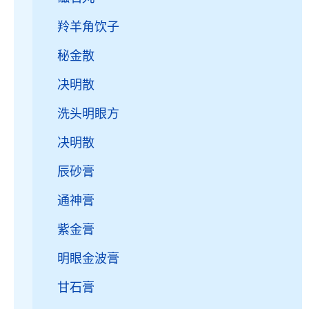
羚羊角饮子
秘金散
决明散
洗头明眼方
决明散
辰砂膏
通神膏
紫金膏
明眼金波膏
甘石膏