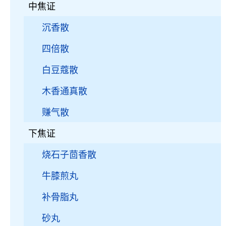
中焦证
沉香散
四倍散
白豆蔻散
木香通真散
赚气散
下焦证
烧石子茴香散
牛膝煎丸
补骨脂丸
砂丸