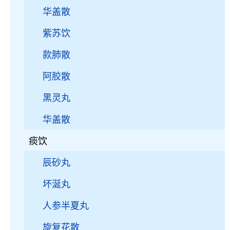
华盖散
紫苏饮
款肺散
阿胶散
黑灵丸
华盖散
痰饮
辰砂丸
坏涎丸
人参半夏丸
旋复花散