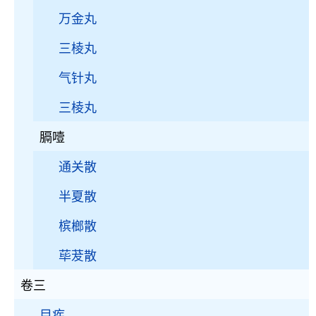
万金丸
三棱丸
气针丸
三棱丸
膈噎
通关散
半夏散
槟榔散
荜茇散
卷三
目疾