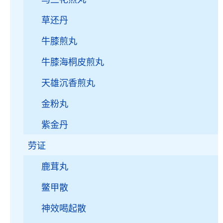
草还丹
牛膝煎丸
牛膝海桐皮煎丸
天雄沉香煎丸
金粉丸
紫金丹
劳证
鹿茸丸
鳖甲散
神效喝起散