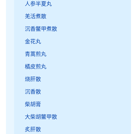
人参半夏丸
羌活煮散
沉香鳖甲煮散
金花丸
青蒿煎丸
橘皮煎丸
烧肝散
沉香散
柴胡膏
大柴胡鳖甲散
炙肝散