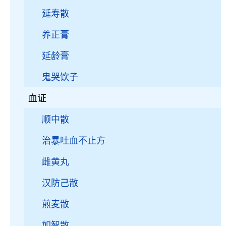
延寿散
养正膏
延龄膏
鬼哭饮子
血证
顺中散
治暴吐血不止方
雌黄丸
汉防己散
煎麦散
如智散