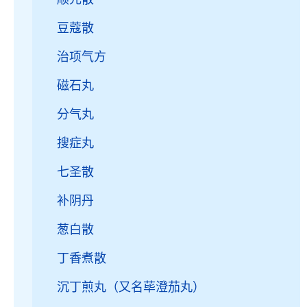
豆蔻散
治项气方
磁石丸
分气丸
搜症丸
七圣散
补阴丹
葱白散
丁香煮散
沉丁煎丸（又名荜澄茄丸）