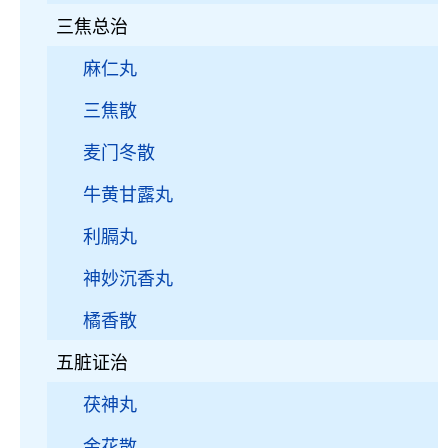
三焦总治
麻仁丸
三焦散
麦门冬散
牛黄甘露丸
利膈丸
神妙沉香丸
橘香散
五脏证治
茯神丸
金花散