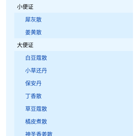
小便证
犀灰散
姜黄散
大便证
白豆蔻散
小草还丹
保安丹
丁香散
草豆蔻散
橘皮煮散
神圣香姜散