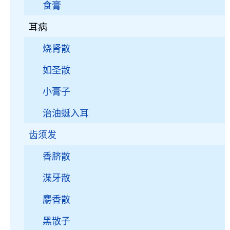
食膏
耳病
烧肾散
如圣散
小膏子
治油蜒入耳
齿须发
香脐散
渫牙散
麝香散
黑散子