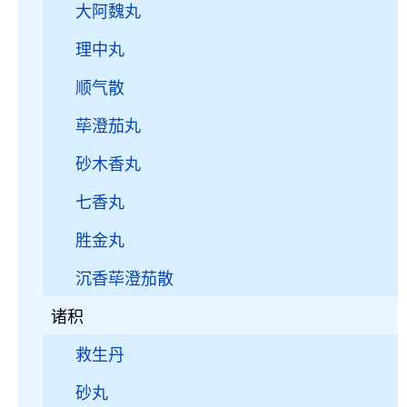
大阿魏丸
理中丸
顺气散
荜澄茄丸
砂木香丸
七香丸
胜金丸
沉香荜澄茄散
诸积
救生丹
砂丸