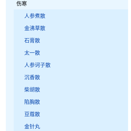
伤寒
人参煮散
金沸草散
石膏散
太一散
人参诃子散
沉香散
柴胡散
陷胸散
豆蔻散
金针丸