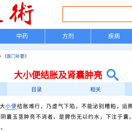
中药
方剂
疾病
>
《医门补要》
大小便结胀及肾囊肿亮
目录
相关
大
小便
结胀难行，乃虚气下陷，不能泌别糟粕，运
若阴囊玉茎肿亮不消者，是脾伤无以约水，下注于囊
生。