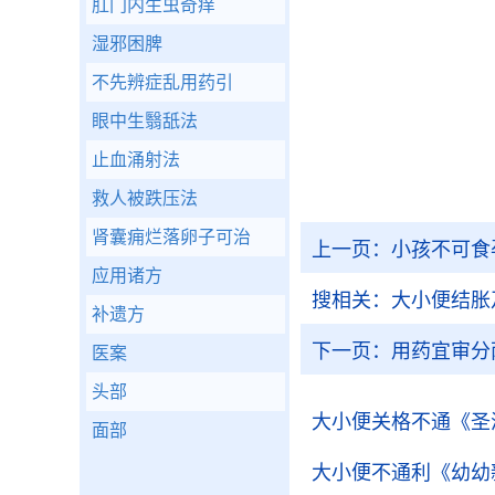
肛门内生虫奇痒
湿邪困脾
不先辨症乱用药引
眼中生翳舐法
止血涌射法
救人被跌压法
肾囊痈烂落卵子可治
上一页：
小孩不可食
应用诸方
搜相关：
大小便结胀
补遗方
下一页：
用药宜审分
医案
头部
大小便关格不通
《圣
面部
大小便不通利
《幼幼