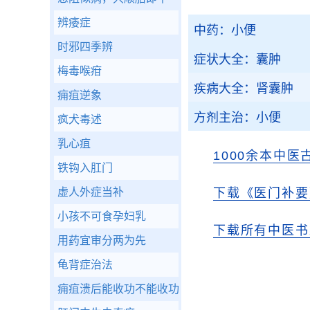
辨痿症
中药：小便
时邪四季辨
症状大全：囊肿
梅毒喉疳
疾病大全：肾囊肿
痈疽逆象
方剂主治：小便
疯犬毒述
乳心疽
1000余本中医
铁钩入肛门
虚人外症当补
下载《医门补要
小孩不可食孕妇乳
下载所有中医书
用药宜审分两为先
龟背症治法
痈疽溃后能收功不能收功法