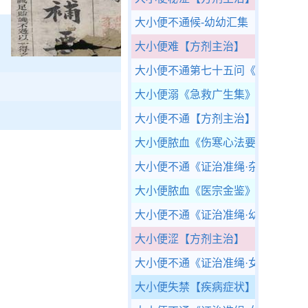
大小便不通候-幼幼汇集（下）
《古
大小便难
【方剂主治】
大小便不通第七十五问
《婴童百问
大小便溺
《急救广生集》
大小便不通
【方剂主治】
大小便脓血
《伤寒心法要诀》
大小便不通
《证治准绳·杂病》
大小便脓血
《医宗金鉴》
大小便不通
《证治准绳·幼科》
大小便涩
【方剂主治】
大小便不通
《证治准绳·女科》
大小便失禁
【疾病症状】