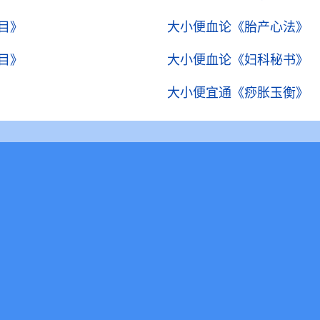
目》
大小便血论
《胎产心法》
目》
大小便血论
《妇科秘书》
大小便宜通
《痧胀玉衡》