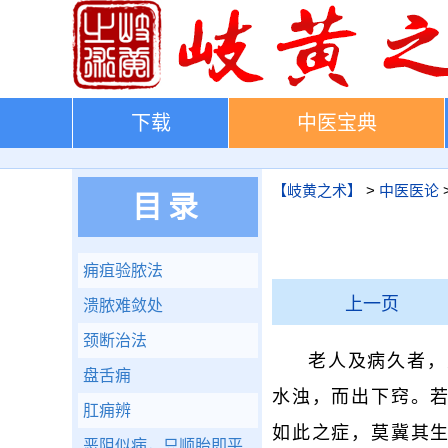
下载
中医宝典
【岐黄之术】
>
中医医论
目录
痈疽验脓法
上一页
溃脓难敛处
颈断治法
老人及病久者，
盘舌痈
水浊，而出下窍。
肛痈辨
如此之症，莫冀其
恶阻似病，只顺胎即平