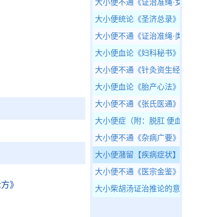
大小便不通
《证治准绳·女科》
大小便统论
《圣济总录》
大小便不通
《证治准绳·类方》
大小便血论
《妇科秘书》
大小便不通
《针灸资生经》
大小便血论
《胎产心法》
大小便不通
《张氏医通》
大小便症（附：脱肛 便血淋浊 遗精
大小便不通
《杂病广要》
大小便潴留
【疾病症状】
大小便不通
《医宗金鉴》
论方》
大小柴胡汤证治推论的意义
《圆运