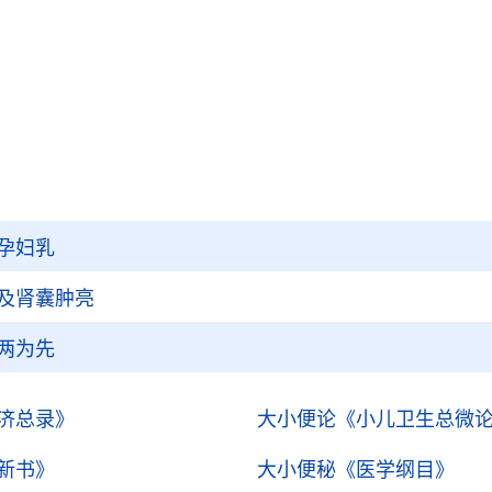
孕妇乳
及肾囊肿亮
两为先
济总录》
大小便论
《小儿卫生总微
新书》
大小便秘
《医学纲目》