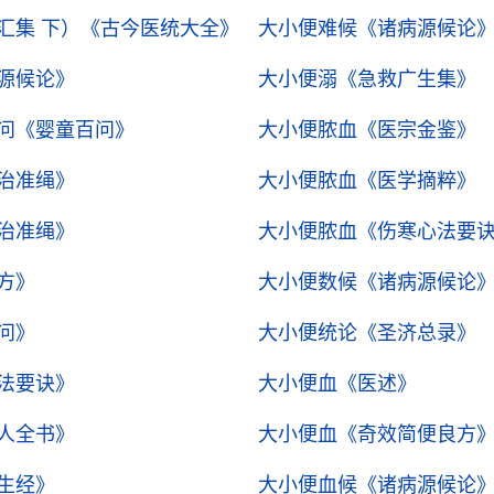
汇集 下）
《古今医统大全》
大小便难候
《诸病源候论
源候论》
大小便溺
《急救广生集》
问
《婴童百问》
大小便脓血
《医宗金鉴》
治准绳》
大小便脓血
《医学摘粹》
治准绳》
大小便脓血
《伤寒心法要
方》
大小便数候
《诸病源候论
问》
大小便统论
《圣济总录》
法要诀》
大小便血
《医述》
人全书》
大小便血
《奇效简便良方
生经》
大小便血候
《诸病源候论