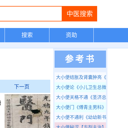
搜索
资助
参考书
大小便结胀及肾囊肿亮
《医门补要
下一页
大小便论
《小儿卫生总微论方》
大小便关格不通
《圣济总录》
腾
大小便门
《傅青主男科》
。
大小便不通利
《幼幼新书》
大小便秘涩
【方剂主治】