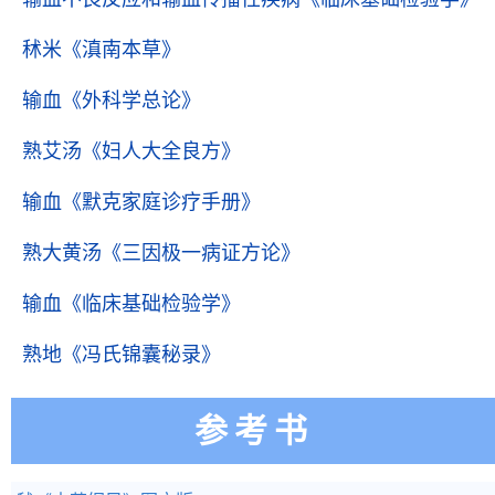
秫米
《滇南本草》
输血
《外科学总论》
熟艾汤
《妇人大全良方》
输血
《默克家庭诊疗手册》
熟大黄汤
《三因极一病证方论》
输血
《临床基础检验学》
熟地
《冯氏锦囊秘录》
参考书