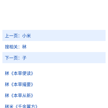
上一页：
小米
搜相关：
秫
下一页：
子
秫
《本草便读》
秫
《本草撮要》
秫
《本草从新》
秫米
《千金翼方》