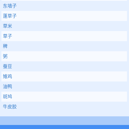
东墙子
蓬草子
草米
草子
稗
粥
蚕豆
雉鸡
油鸭
斑鸠
牛皮胶