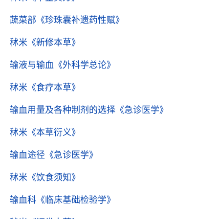
蔬菜部
《珍珠囊补遗药性赋》
秫米
《新修本草》
输液与输血
《外科学总论》
秫米
《食疗本草》
输血用量及各种制剂的选择
《急诊医学》
秫米
《本草衍义》
输血途径
《急诊医学》
秫米
《饮食须知》
输血科
《临床基础检验学》