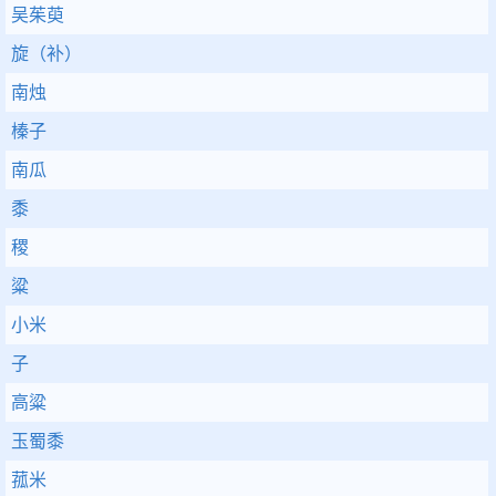
吴茱萸
旋（补）
南烛
榛子
南瓜
黍
稷
粱
小米
子
高粱
玉蜀黍
菰米