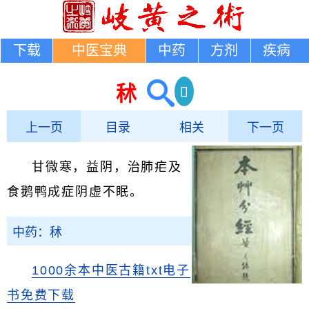
下载
中医宝典
中药
方剂
疾病
秫
上一页
目录
相关
下一页
甘微寒，益阴，治肺疟及
食鹅鸭成症阴虚不眠。
中药：秫
1000余本中医古籍txt电子
书免费下载