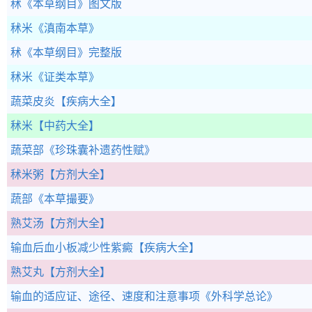
秫
《本草纲目》图文版
秫米
《滇南本草》
秫
《本草纲目》完整版
秫米
《证类本草》
蔬菜皮炎
【疾病大全】
秫米
【中药大全】
蔬菜部
《珍珠囊补遗药性赋》
秫米粥
【方剂大全】
蔬部
《本草撮要》
熟艾汤
【方剂大全】
输血后血小板减少性紫癜
【疾病大全】
熟艾丸
【方剂大全】
输血的适应证、途径、速度和注意事项
《外科学总论》