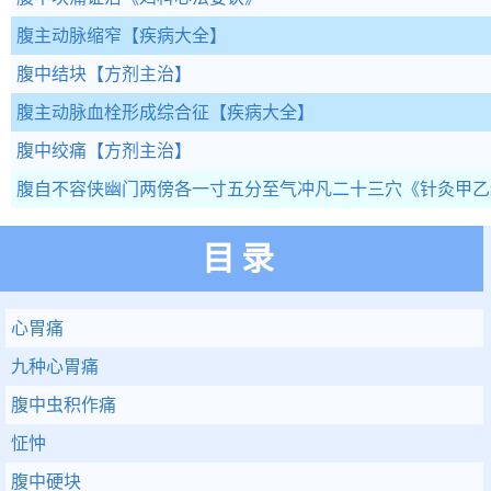
腹主动脉缩窄
【疾病大全】
腹中结块
【方剂主治】
腹主动脉血栓形成综合征
【疾病大全】
腹中绞痛
【方剂主治】
腹自不容侠幽门两傍各一寸五分至气冲凡二十三穴
《针灸甲乙
目录
心胃痛
九种心胃痛
腹中虫积作痛
怔忡
腹中硬块