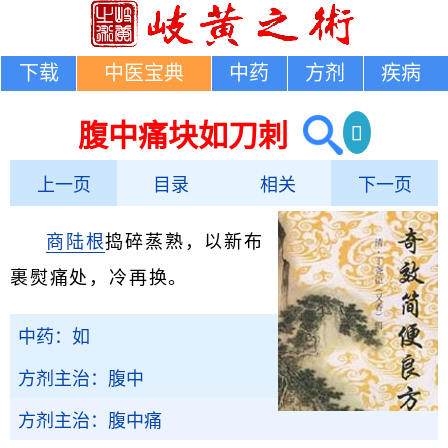
下载
中医宝典
中药
方剂
疾病
腹中痛块如刀刺
上一页
目录
相关
下一页
商陆根
捣碎蒸熟，以新布
裹熨痛处，冷再换。
中药：如
方剂主治：腹中
方剂主治：腹中痛