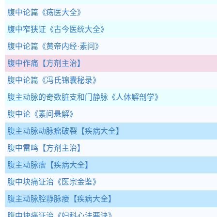
腹中论篇
《疡医大全》
腹中窄狭证
《古今医统大全》
腹中论篇
《黄帝内经·素问》
腹中作痛
【方剂主治】
腹中论篇
《冯氏锦囊秘录》
腹主动脉的奇数脏支和门静脉
《人体解剖学》
腹中论
《素问悬解》
腹主动脉动脉瘤破裂
【疾病大全】
腹中雷鸣
【方剂主治】
腹主动脉瘤
【疾病大全】
腹中块痛证治
《医宗金鉴》
腹主动脉腔静脉瘘
【疾病大全】
腹中块痛证治
《妇科心法要诀》