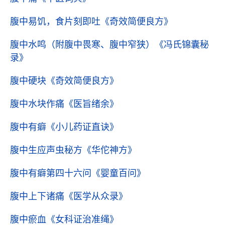
腹中易饥，食片刻即吐
《奇效简便良方》
腹中水鸣（附腹中畏寒、腹中窄狭）
《冯氏锦囊秘
录》
腹中硬块
《奇效简便良方》
腹中水块作痛
《医旨绪余》
腹中有癖
《小儿药证直诀》
腹中生应声虫秘方
《华佗神方》
腹中有癖第四十六问
《婴童百问》
腹中上下诸痛
《医学从众录》
腹中瘀血
《女科证治准绳》