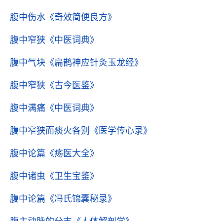
腹中伤水
《奇效简便良方》
腹中窄狭
《中医词典》
腹中气块
《扁鹊神应针灸玉龙经》
腹中窄狭
《古今医鉴》
腹中满痛
《中医词典》
腹中窄狭而痰火各别
《医学传心录》
腹中论篇
《疡医大全》
腹中诸虫
《卫生宝鉴》
腹中论篇
《冯氏锦囊秘录》