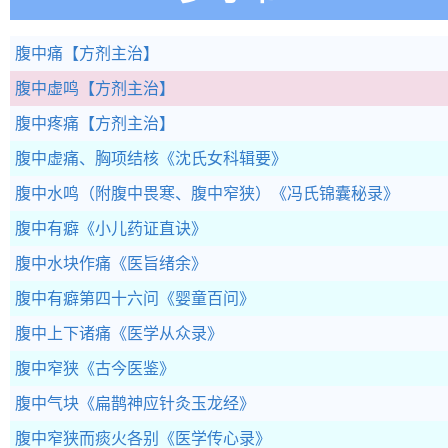
腹中痛
【方剂主治】
腹中虚鸣
【方剂主治】
腹中疼痛
【方剂主治】
腹中虚痛、胸项结核
《沈氏女科辑要》
腹中水鸣（附腹中畏寒、腹中窄狭）
《冯氏锦囊秘录》
腹中有癖
《小儿药证直诀》
腹中水块作痛
《医旨绪余》
腹中有癖第四十六问
《婴童百问》
腹中上下诸痛
《医学从众录》
腹中窄狭
《古今医鉴》
腹中气块
《扁鹊神应针灸玉龙经》
腹中窄狭而痰火各别
《医学传心录》