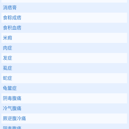
消痞膏
食粽成痞
食积血痞
米瘕
肉症
发症
虱症
蛇症
龟鳖症
阴毒腹痛
冷气腹痛
厥逆腹冷痛
阴毒腹痛