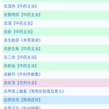
去湿热
【中药主治】
去翳明目
【中药主治】
去湿
【中药主治】
去瘀
【中药主治】
去生胎部
《本草易读》
去瘀生新
【中药主治】
去三虫
【中药主治】
去瘀血
【中药主治】
去解丹
《外科传薪集》
去杖汤
【方剂大全】
去甲肾上腺素
《常用化验值及意义》
去质状态
【疾病症状】
去黑子方
《外台秘要》