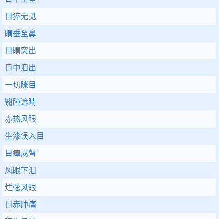
目猝无见
睛垂至鼻
目睛突出
目中泪出
一切眯目
翳障遮睛
赤热风眼
生漆误入目
目瘴成瞽
风眼下泪
烂弦风眼
目赤肿痛