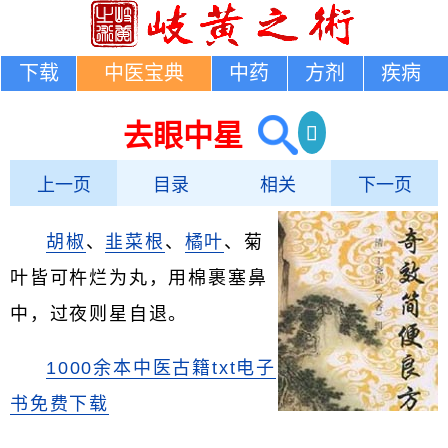
下载
中医宝典
中药
方剂
疾病
去眼中星
上一页
目录
相关
下一页
胡椒
、
韭菜根
、
橘叶
、菊
叶皆可杵烂为丸，用棉裹塞鼻
中，过夜则星自退。
1000余本中医古籍txt电子
书免费下载