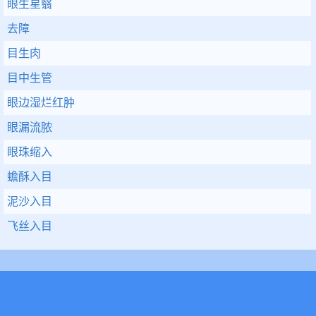
眼生星翳
去障
目生肉
目中生管
眼边湿烂红肿
眼漏流脓
眼珠缩入
蟾酥入目
泥沙入目
飞丝入目