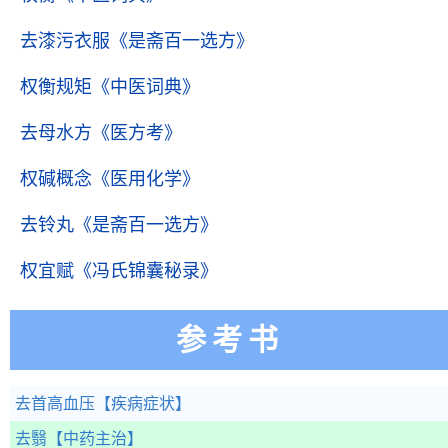
去漆污衣服
《是斋百一选方》
权衡规矩
《中医词典》
去母水方
《医方考》
权碱概念
《医用化学》
去铃丸
《是斋百一选方》
权宜赋
《冯氏锦囊秘录》
参考书
去首高血压
【疾病症状】
去翳
【中药主治】