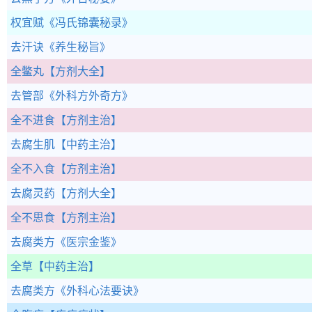
权宜赋
《冯氏锦囊秘录》
去汗诀
《养生秘旨》
全鳖丸
【方剂大全】
去管部
《外科方外奇方》
全不进食
【方剂主治】
去腐生肌
【中药主治】
全不入食
【方剂主治】
去腐灵药
【方剂大全】
全不思食
【方剂主治】
去腐类方
《医宗金鉴》
全草
【中药主治】
去腐类方
《外科心法要诀》