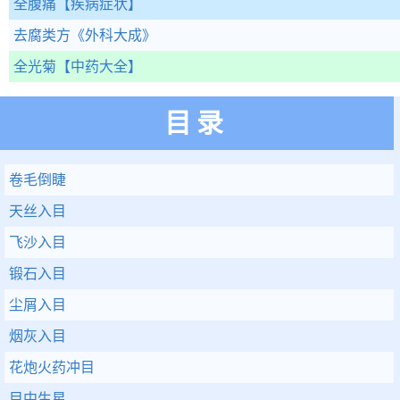
全腹痛
【疾病症状】
去腐类方
《外科大成》
全光菊
【中药大全】
目录
卷毛倒睫
天丝入目
飞沙入目
锻石入目
尘屑入目
烟灰入目
花炮火药冲目
目中生星