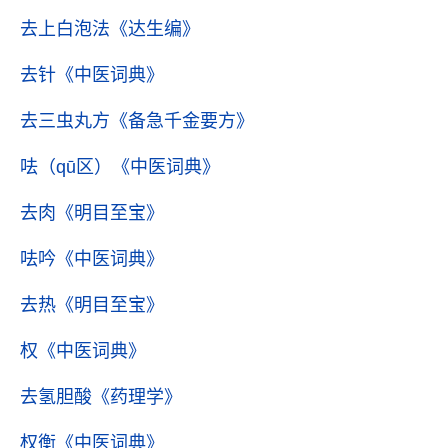
去上白泡法
《达生编》
去针
《中医词典》
去三虫丸方
《备急千金要方》
呿（qū区）
《中医词典》
去肉
《明目至宝》
呿吟
《中医词典》
去热
《明目至宝》
权
《中医词典》
去氢胆酸
《药理学》
权衡
《中医词典》