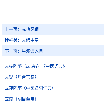
上一页：
赤热风眼
搜相关：
去眼中星
下一页：
生漆误入目
去宛陈莝（cuō错）
《中医词典》
去疑
《丹台玉案》
去宛陈莝
《中医名词词典》
去翳
《明目至宝》